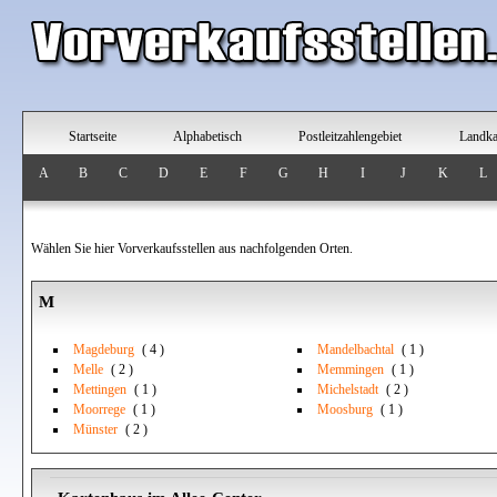
Startseite
Alphabetisch
Postleitzahlengebiet
Landka
A
B
C
D
E
F
G
H
I
J
K
L
Wählen Sie hier Vorverkaufsstellen aus nachfolgenden Orten.
M
Magdeburg
( 4 )
Mandelbachtal
( 1 )
Melle
( 2 )
Memmingen
( 1 )
Mettingen
( 1 )
Michelstadt
( 2 )
Moorrege
( 1 )
Moosburg
( 1 )
Münster
( 2 )