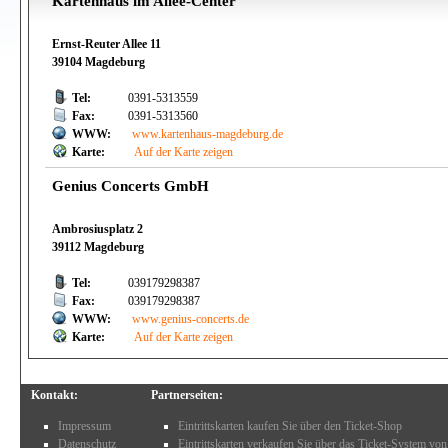
Kartenhaus im Allee-Center
Ernst-Reuter Allee 11
39104 Magdeburg
Tel:
0391-5313559
Fax:
0391-5313560
WWW:
www.kartenhaus-magdeburg.de
Karte:
Auf der Karte zeigen
Genius Concerts GmbH
Ambrosiusplatz 2
39112 Magdeburg
Tel:
039179298387
Fax:
039179298387
WWW:
www.genius-concerts.de
Karte:
Auf der Karte zeigen
Kontakt:
Partnerseiten:
Impressum
Eintrittskarten kaufen Sie über den Ticket-Shop
Datenschutz
Eintrittskarten verkaufen Sie über das Ticket-System von