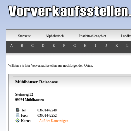
Startseite
Alphabetisch
Postleitzahlengebiet
Landka
A
B
C
D
E
F
G
H
I
J
K
L
Wählen Sie hier Vorverkaufsstellen aus nachfolgenden Orten.
Mühlhäuser Reiseoase
Steinweg 52
99974 Mühlhausen
Tel:
03601442248
Fax:
03601442252
Karte:
Auf der Karte zeigen