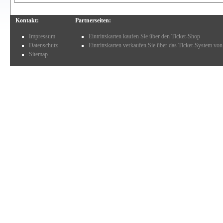
Kontakt:
Partnerseiten:
Impressum
Eintrittskarten kaufen Sie über den Ticket-Shop
Datenschutz
Eintrittskarten verkaufen Sie über das Ticket-System von
Sitemap