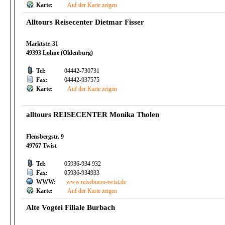
Karte:
Auf der Karte zeigen
Alltours Reisecenter Dietmar Fisser
Marktstr. 31
49393 Lohne (Oldenburg)
Tel:
04442-730731
Fax:
04442-937575
Karte:
Auf der Karte zeigen
alltours REISECENTER Monika Tholen
Flensbergstr. 9
49767 Twist
Tel:
05936-934 932
Fax:
05936-934933
WWW:
www.reisebuero-twist.de
Karte:
Auf der Karte zeigen
Alte Vogtei Filiale Burbach