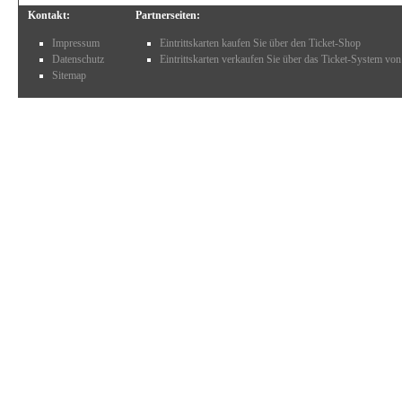
Kontakt:
Partnerseiten:
Impressum
Eintrittskarten kaufen Sie über den Ticket-Shop
Datenschutz
Eintrittskarten verkaufen Sie über das Ticket-System von
Sitemap