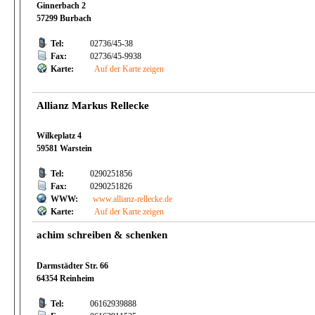
Ginnerbach 2
57299 Burbach
Tel:
02736/45-38
Fax:
02736/45-9938
Karte:
Auf der Karte zeigen
Allianz Markus Rellecke
Wilkeplatz 4
59581 Warstein
Tel:
0290251856
Fax:
0290251826
WWW:
www.allianz-rellecke.de
Karte:
Auf der Karte zeigen
achim schreiben & schenken
Darmstädter Str. 66
64354 Reinheim
Tel:
06162939888