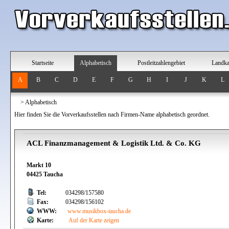
Startseite
Alphabetisch
Postleitzahlengebiet
Landka
A
B
C
D
E
F
G
H
I
J
K
L
>
Alphabetisch
Hier finden Sie die Vorverkaufsstellen nach Firmen-Name alphabetisch geordnet.
ACL Finanzmanagement & Logistik Ltd. & Co. KG
Markt 10
04425 Taucha
Tel:
034298/157580
Fax:
034298/156102
WWW:
www.musikbox-taucha.de
Karte:
Auf der Karte zeigen