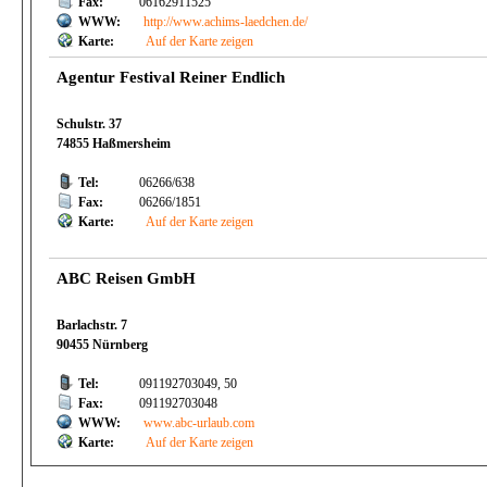
Fax:
06162911525
WWW:
http://www.achims-laedchen.de/
Karte:
Auf der Karte zeigen
Agentur Festival Reiner Endlich
Schulstr. 37
74855 Haßmersheim
Tel:
06266/638
Fax:
06266/1851
Karte:
Auf der Karte zeigen
ABC Reisen GmbH
Barlachstr. 7
90455 Nürnberg
Tel:
091192703049, 50
Fax:
091192703048
WWW:
www.abc-urlaub.com
Karte:
Auf der Karte zeigen