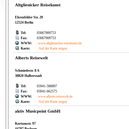
Altglienicker Reisekunst
Ehrenfelder Str. 29
12524 Berlin
Tel:
03067909753
Fax:
03067909753
WWW:
www.altglienicker-reisekunst.de
Karte:
Auf der Karte zeigen
Alberts Reisewelt
Schmiedestr. 8 A
38820 Halberstadt
Tel:
03941-588897
Fax:
03941-662575
WWW:
www.alberts-reisewelt.de
Karte:
Auf der Karte zeigen
aktiv Musicpoint GmbH
Kortumstr. 97
44787 Bochum