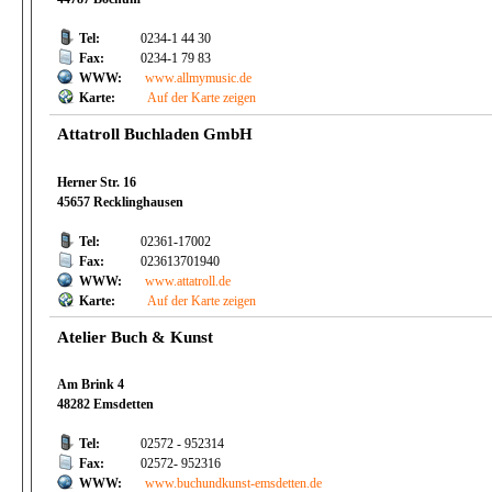
Tel:
0234-1 44 30
Fax:
0234-1 79 83
WWW:
www.allmymusic.de
Karte:
Auf der Karte zeigen
Attatroll Buchladen GmbH
Herner Str. 16
45657 Recklinghausen
Tel:
02361-17002
Fax:
023613701940
WWW:
www.attatroll.de
Karte:
Auf der Karte zeigen
Atelier Buch & Kunst
Am Brink 4
48282 Emsdetten
Tel:
02572 - 952314
Fax:
02572- 952316
WWW:
www.buchundkunst-emsdetten.de