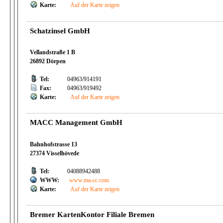
Karte:
Auf der Karte zeigen
Schatzinsel GmbH
Vellandstraße 1 B
26892 Dörpen
Tel:
04963/914191
Fax:
04963/919492
Karte:
Auf der Karte zeigen
MACC Management GmbH
Bahnhofstrasse 13
27374 Visselhövede
Tel:
04088942488
WWW:
www.ma-cc.com
Karte:
Auf der Karte zeigen
Bremer KartenKontor Filiale Bremen