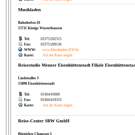
Musikladen
Bahnhofstr.10
15711 Königs Wusterhausen
Tel:
03375/202515
Fax:
03375/209136
WWW:
www.Musikladen-KW.de
Karte:
Auf der Karte zeigen
Reisestudio Menzer Eisenhüttenstadt Filiale Eisenhüttensta
Lindenallee 3
15890 Eisenhüttenstadt
Tel:
03364/43669
Fax:
03364/419333
Karte:
Auf der Karte zeigen
Reise-Center SRW GmbH
Börnicker Chaussee 1