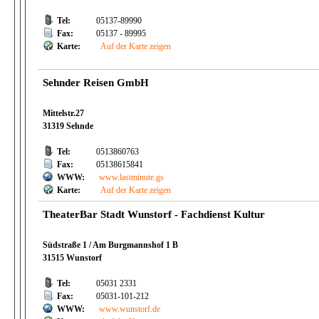
Tel:
05137-89990
Fax:
05137 - 89995
Karte:
Auf der Karte zeigen
Sehnder Reisen GmbH
Mittelstr.27
31319 Sehnde
Tel:
0513860763
Fax:
05138615841
WWW:
www.lastminute.gs
Karte:
Auf der Karte zeigen
TheaterBar Stadt Wunstorf - Fachdienst Kultur
Südstraße 1 / Am Burgmannshof 1 B
31515 Wunstorf
Tel:
05031 2331
Fax:
05031-101-212
WWW:
www.wunstorf.de