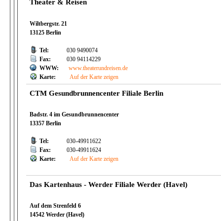
Theater & Reisen
Wiltbergstr. 21
13125 Berlin
Tel:
030 9490074
Fax:
030 94114229
WWW:
www.theaterundreisen.de
Karte:
Auf der Karte zeigen
CTM Gesundbrunnencenter Filiale Berlin
Badstr. 4 im Gesundbrunnencenter
13357 Berlin
Tel:
030-49911622
Fax:
030-49911624
Karte:
Auf der Karte zeigen
Das Kartenhaus - Werder Filiale Werder (Havel)
Auf dem Strenfeld 6
14542 Werder (Havel)