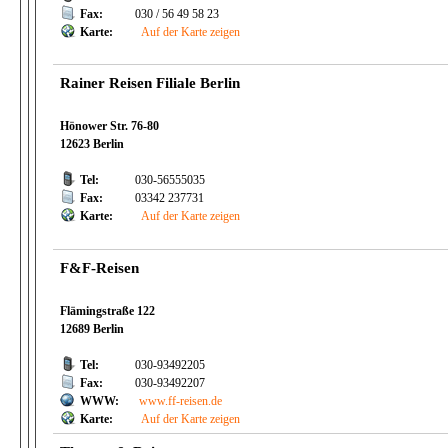
Fax:
030 / 56 49 58 23
Karte:
Auf der Karte zeigen
Rainer Reisen Filiale Berlin
Hönower Str. 76-80
12623 Berlin
Tel:
030-56555035
Fax:
03342 237731
Karte:
Auf der Karte zeigen
F&F-Reisen
Flämingstraße 122
12689 Berlin
Tel:
030-93492205
Fax:
030-93492207
WWW:
www.ff-reisen.de
Karte:
Auf der Karte zeigen