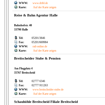
WWW:
www.dribl.de
Karte:
Auf der Karte zeigen
Reise & Bahn Agentur Halle
Bahnhofstr. 40
33790 Halle
Tel:
05201/3846
Fax:
05201/669984
WWW:
rail-online.de
Karte:
Auf der Karte zeigen
Breitscheider Stube & Pension
Am Flugplatz 4
35767 Breitscheid
Tel:
02777 6346
Fax:
02777 911263
WWW:
www.breitscheider-stube.de
Karte:
Auf der Karte zeigen
Schauhöhle Breitscheid Filiale Breitscheid