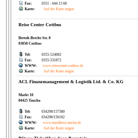
Fax:
0351 - 644 13 60
Karte:
Auf der Karte zeigen
Reise Center Cottbus
Bertolt-Brecht-Str. 8
03050 Cottbus
Tel:
0355-524082
Fax:
0355-531872
WWW:
www.reisecenter-cottbus.de
Karte:
Auf der Karte zeigen
ACL Finanzmanagement & Logistik Ltd. & Co. KG
Markt 10
04425 Taucha
Tel:
034298/157580
Fax:
034298/156102
WWW:
www.musikbox-taucha.de
Karte:
Auf der Karte zeigen