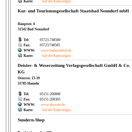
Karte:
Auf der Karte zeigen
Kur- und Tourismusgesellschaft Staatsbad Nenndorf mbH
Hauptstr. 4
31542 Bad Nenndorf
Tel:
05723-748560
Fax:
05723/748585
WWW:
www.badnenndorf.de
Karte:
Auf der Karte zeigen
Deister- & Weserzeitung Verlagsgesellschaft GmbH & Co.
KG
Osterstr. 15-19
31785 Hameln
Tel:
05151-200888
Fax:
05151-200305
WWW:
www.dewezet.de
Karte:
Auf der Karte zeigen
Sundern-Shop