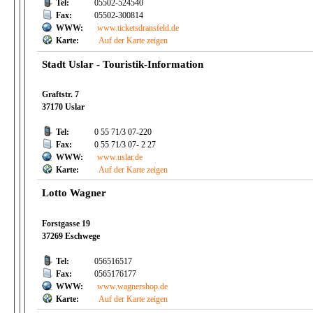
Tel:
05502-524540
Fax:
05502-300814
WWW:
www.ticketsdransfeld.de
Karte:
Auf der Karte zeigen
Stadt Uslar - Touristik-Information
Graftstr. 7
37170 Uslar
Tel:
0 55 71/3 07-220
Fax:
0 55 71/3 07- 2 27
WWW:
www.uslar.de
Karte:
Auf der Karte zeigen
Lotto Wagner
Forstgasse 19
37269 Eschwege
Tel:
056516517
Fax:
0565176177
WWW:
www.wagnershop.de
Karte:
Auf der Karte zeigen