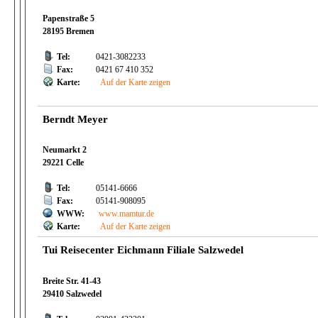
Papenstraße 5
28195 Bremen
Tel:
0421-3082233
Fax:
0421 67 410 352
Karte:
Auf der Karte zeigen
Berndt Meyer
Neumarkt 2
29221 Celle
Tel:
05141-6666
Fax:
05141-908095
WWW:
www.mamtur.de
Karte:
Auf der Karte zeigen
Tui Reisecenter Eichmann Filiale Salzwedel
Breite Str. 41-43
29410 Salzwedel