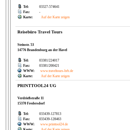
Tel:
03327-574641
Fax:
-
Karte:
Auf der Karte zeigen
Reisebüro Travel Tours
Steinstr. 53
14776 Brandenburg an der Havel
Tel:
03381/224017
Fax:
03381/200421
WWW:
www.traveltours-brb.de
Karte:
Auf der Karte zeigen
PRINTTOOL24 UG
Verdrießstraße 11
15370 Fredersdorf
Tel:
033439-127813
Fax:
033439-128463
WWW:
www.printtool24.de
Karte:
Auf der Karte zeigen