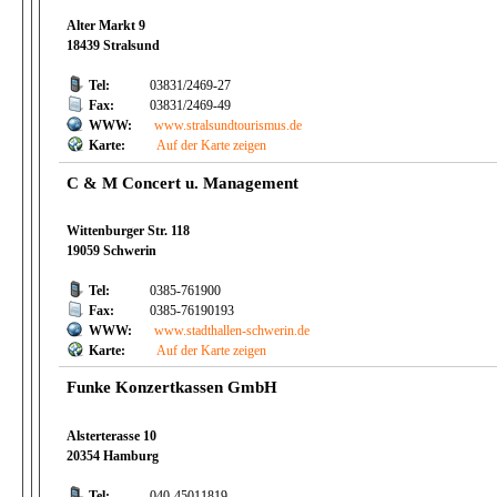
Alter Markt 9
18439 Stralsund
Tel:
03831/2469-27
Fax:
03831/2469-49
WWW:
www.stralsundtourismus.de
Karte:
Auf der Karte zeigen
C & M Concert u. Management
Wittenburger Str. 118
19059 Schwerin
Tel:
0385-761900
Fax:
0385-76190193
WWW:
www.stadthallen-schwerin.de
Karte:
Auf der Karte zeigen
Funke Konzertkassen GmbH
Alsterterasse 10
20354 Hamburg
Tel:
040-45011819