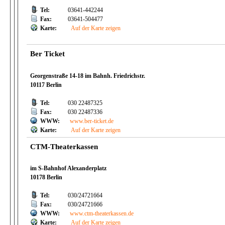
Tel:
03641-442244
Fax:
03641-504477
Karte:
Auf der Karte zeigen
Ber Ticket
Georgenstraße 14-18 im Bahnh. Friedrichstr.
10117 Berlin
Tel:
030 22487325
Fax:
030 22487336
WWW:
www.ber-ticket.de
Karte:
Auf der Karte zeigen
CTM-Theaterkassen
im S-Bahnhof Alexanderplatz
10178 Berlin
Tel:
030/24721664
Fax:
030/24721666
WWW:
www.ctm-theaterkassen.de
Karte:
Auf der Karte zeigen