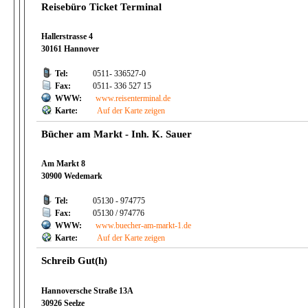
Reisebüro Ticket Terminal
Hallerstrasse 4
30161 Hannover
Tel:
0511- 336527-0
Fax:
0511- 336 527 15
WWW:
www.reisenterminal.de
Karte:
Auf der Karte zeigen
Bücher am Markt - Inh. K. Sauer
Am Markt 8
30900 Wedemark
Tel:
05130 - 974775
Fax:
05130 / 974776
WWW:
www.buecher-am-markt-1.de
Karte:
Auf der Karte zeigen
Schreib Gut(h)
Hannoversche Straße 13A
30926 Seelze