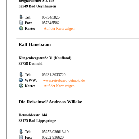
Bergkirchener Str. 198
32549 Bad Oeynhausen
Tel:
05734/1825
Fax:
05734/5562
Karte:
Auf der Karte zeigen
Ralf Hanebaum
Klingenbergstraße 31 (Kaufland)
32758 Detmold
Tel:
05231-3033720
WWW:
www.reisebuero-detmold.de
Karte:
Auf der Karte zeigen
Die Reiseinsel/ Andreas Willeke
Detmolderstr. 144
33175 Bad Lippspringe
Tel:
05252-936618-19
Fax:
05252-936620