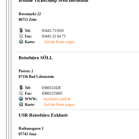
BStone TicketShop Sven Bernstein
Rossmarkt 22
06712 Zeitz
Tel:
03441-711910
Fax:
03441-21 64 73
Karte:
Auf der Karte zeigen
Reisebüro SÖLL
Poststr. 2
07356 Bad Lobenstein
Tel:
0366512428
Fax:
03665155005
WWW:
reisebuero-soell.de
Karte:
Auf der Karte zeigen
USR Reisebüro Exklusiv
Rathausgasse 2
07743 Jena