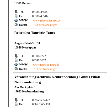
16321 Bernau
Tel:
03338-45545
Fax:
03338-45546
WWW:
www.reisecenter-srw.de
Karte:
Auf der Karte zeigen
Reisebüro Touristic Tours
August-Bebel-Str. 53
16816 Neuruppin
Tel:
03391/2277
Fax:
03391/3672
WWW:
www.touristic-tours.de
Karte:
Auf der Karte zeigen
Veranstaltungszentrum Neubrandenburg GmbH Filiale
Neubrandenburg
Am Marktplatz 1
17033 Neubrandenburg
Tel:
0395-5595-127
Fax:
0395-5595-128