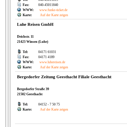
Fax:
040-45011840
WWW:
www.funke-ticket.de
Karte:
Auf der Karte zeigen
Luhe Reisen GmbH
Deichstr. 11
21423 Winsen (Luhe)
Tel:
04171 61031
Fax:
04171 4189
WWW:
www.luhereisen.de
Karte:
Auf der Karte zeigen
Bergedorfer Zeitung Geesthacht Filiale Geesthacht
Bergedorfer Straße 39
21502 Geesthacht
Tel:
04152 - 7 50 75
Karte:
Auf der Karte zeigen