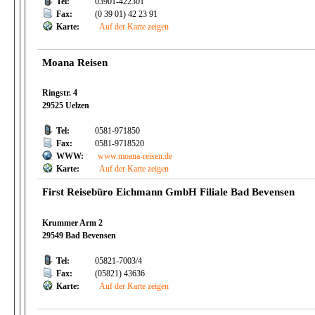
Tel:
03901-422301
Fax:
(0 39 01) 42 23 91
Karte:
Auf der Karte zeigen
Moana Reisen
Ringstr. 4
29525 Uelzen
Tel:
0581-971850
Fax:
0581-9718520
WWW:
www.moana-reisen.de
Karte:
Auf der Karte zeigen
First Reisebüro Eichmann GmbH Filiale Bad Bevensen
Krummer Arm 2
29549 Bad Bevensen
Tel:
05821-7003/4
Fax:
(05821) 43636
Karte:
Auf der Karte zeigen