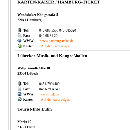
KARTEN-KAISER / HAMBURG-TICKET
Wandsbeker Königstraße 5
22041 Hamburg
Tel:
040 688 555 / 040-685020
Fax:
040 68 31 20
WWW:
www.hamburg-ticket.de
Karte:
Auf der Karte zeigen
Lübecker Musik- und Kongreßhallen
Willy-Brandt-Allee 10
23554 Lübeck
Tel:
0451-7904400
Fax:
0451-7904140
WWW:
www.muk.de
Karte:
Auf der Karte zeigen
Tourist-Info Eutin
Markt 19
23701 Eutin