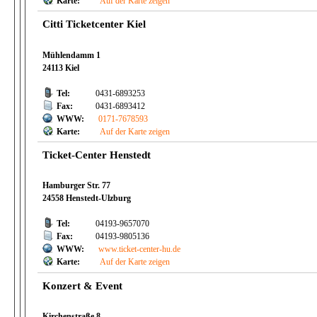
Karte:
Auf der Karte zeigen
Citti Ticketcenter Kiel
Mühlendamm 1
24113 Kiel
Tel:
0431-6893253
Fax:
0431-6893412
WWW:
0171-7678593
Karte:
Auf der Karte zeigen
Ticket-Center Henstedt
Hamburger Str. 77
24558 Henstedt-Ulzburg
Tel:
04193-9657070
Fax:
04193-9805136
WWW:
www.ticket-center-hu.de
Karte:
Auf der Karte zeigen
Konzert & Event
Kirchenstraße 8