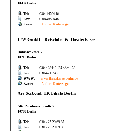
10439 Berlin
Tel:
03044650446
Fax:
03044650448
Karte:
Auf der Karte zeigen
IFW GmbH - Reisebüro & Theaterkasse
Damaschkestr. 2
10711 Berlin
Tel:
030-428440 -25 oder - 33
Fax:
030-4211542
WWW:
www.theatekasse-berlin.de
Karte:
Auf der Karte zeigen
Ars Scrbendi TK Filiale Berlin
Alte Potsdamer Straße 7
10785 Berlin
Tel:
030 - 25 29 69 87
Fax:
030 - 25 29 69 88