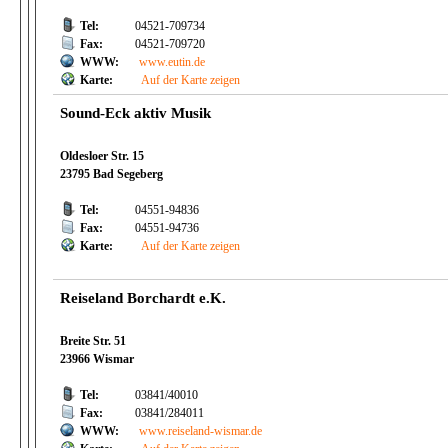
Tel:
04521-709734
Fax:
04521-709720
WWW:
www.eutin.de
Karte:
Auf der Karte zeigen
Sound-Eck aktiv Musik
Oldesloer Str. 15
23795 Bad Segeberg
Tel:
04551-94836
Fax:
04551-94736
Karte:
Auf der Karte zeigen
Reiseland Borchardt e.K.
Breite Str. 51
23966 Wismar
Tel:
03841/40010
Fax:
03841/284011
WWW:
www.reiseland-wismar.de