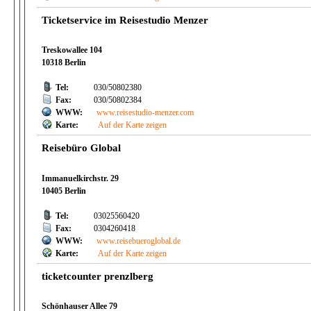
Ticketservice im Reisestudio Menzer
Treskowallee 104
10318 Berlin
Tel:
030/50802380
Fax:
030/50802384
WWW:
www.reisestudio-menzer.com
Karte:
Auf der Karte zeigen
Reisebüro Global
Immanuelkirchstr. 29
10405 Berlin
Tel:
03025560420
Fax:
0304260418
WWW:
www.reisebueroglobal.de
Karte:
Auf der Karte zeigen
ticketcounter prenzlberg
Schönhauser Allee 79