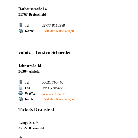
Rathausstraße 14
35767 Breitscheid
Tel:
02777-9119389
Karte:
Auf der Karte zeigen
vobitz - Torsten Schneider
Jahnstraße 14
36304 Alsfeld
Tel:
06631-705440
Fax:
06631-705488
WWW:
www.vobitz.de
Karte:
Auf der Karte zeigen
Tickets Dransfeld
Lange Str. 9
37127 Dransfeld