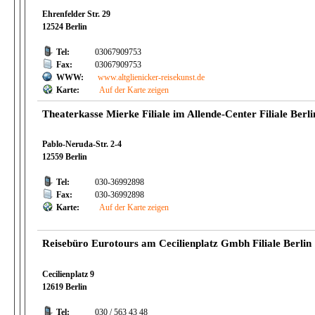
Ehrenfelder Str. 29
12524 Berlin
Tel:
03067909753
Fax:
03067909753
WWW:
www.altglienicker-reisekunst.de
Karte:
Auf der Karte zeigen
Theaterkasse Mierke Filiale im Allende-Center Filiale Berli
Pablo-Neruda-Str. 2-4
12559 Berlin
Tel:
030-36992898
Fax:
030-36992898
Karte:
Auf der Karte zeigen
Reisebüro Eurotours am Cecilienplatz Gmbh Filiale Berlin
Cecilienplatz 9
12619 Berlin
Tel:
030 / 563 43 48