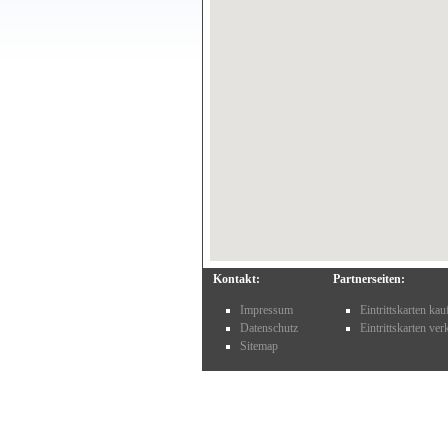
Kontakt:
Partnerseiten:
Impressum
Eintrittskarten ka
Datenschutz
Eintrittskarten ve
Sitemap