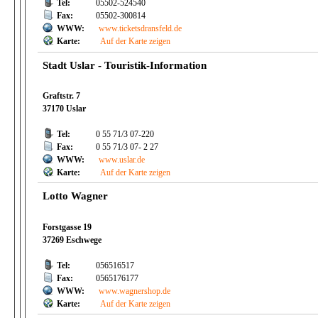
Tel:
05502-524540
Fax:
05502-300814
WWW:
www.ticketsdransfeld.de
Karte:
Auf der Karte zeigen
Stadt Uslar - Touristik-Information
Graftstr. 7
37170 Uslar
Tel:
0 55 71/3 07-220
Fax:
0 55 71/3 07- 2 27
WWW:
www.uslar.de
Karte:
Auf der Karte zeigen
Lotto Wagner
Forstgasse 19
37269 Eschwege
Tel:
056516517
Fax:
0565176177
WWW:
www.wagnershop.de
Karte:
Auf der Karte zeigen