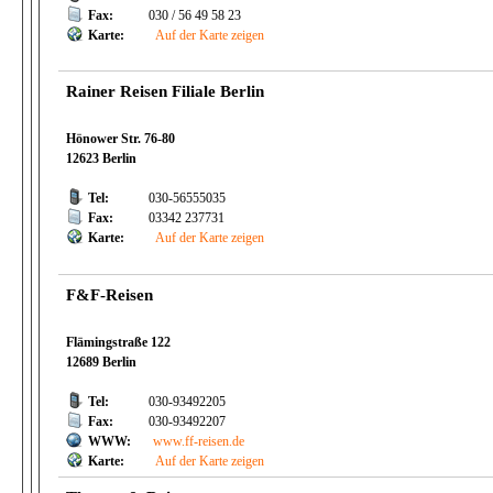
Fax:
030 / 56 49 58 23
Karte:
Auf der Karte zeigen
Rainer Reisen Filiale Berlin
Hönower Str. 76-80
12623 Berlin
Tel:
030-56555035
Fax:
03342 237731
Karte:
Auf der Karte zeigen
F&F-Reisen
Flämingstraße 122
12689 Berlin
Tel:
030-93492205
Fax:
030-93492207
WWW:
www.ff-reisen.de
Karte:
Auf der Karte zeigen