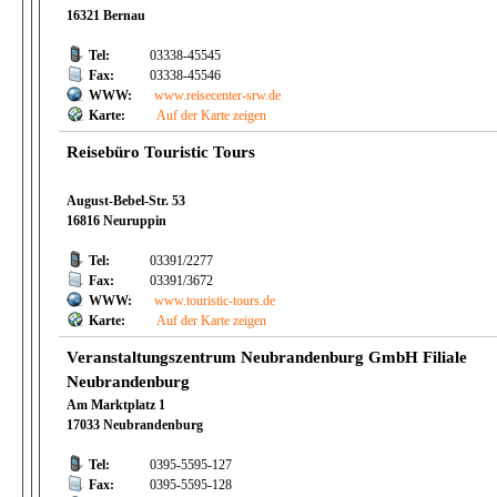
16321 Bernau
Tel:
03338-45545
Fax:
03338-45546
WWW:
www.reisecenter-srw.de
Karte:
Auf der Karte zeigen
Reisebüro Touristic Tours
August-Bebel-Str. 53
16816 Neuruppin
Tel:
03391/2277
Fax:
03391/3672
WWW:
www.touristic-tours.de
Karte:
Auf der Karte zeigen
Veranstaltungszentrum Neubrandenburg GmbH Filiale
Neubrandenburg
Am Marktplatz 1
17033 Neubrandenburg
Tel:
0395-5595-127
Fax:
0395-5595-128