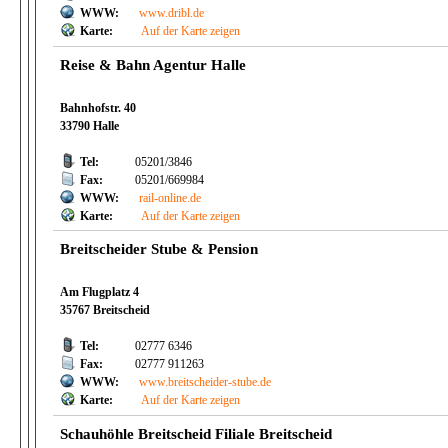
WWW:
www.dribl.de
Karte:
Auf der Karte zeigen
Reise & Bahn Agentur Halle
Bahnhofstr. 40
33790 Halle
Tel:
05201/3846
Fax:
05201/669984
WWW:
rail-online.de
Karte:
Auf der Karte zeigen
Breitscheider Stube & Pension
Am Flugplatz 4
35767 Breitscheid
Tel:
02777 6346
Fax:
02777 911263
WWW:
www.breitscheider-stube.de
Karte:
Auf der Karte zeigen
Schauhöhle Breitscheid Filiale Breitscheid