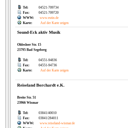
Tel:
04521-709734
Fax:
04521-709720
WWW:
www.eutin.de
Karte:
Auf der Karte zeigen
Sound-Eck aktiv Musik
Oldesloer Str. 15
23795 Bad Segeberg
Tel:
04551-94836
Fax:
04551-94736
Karte:
Auf der Karte zeigen
Reiseland Borchardt e.K.
Breite Str. 51
23966 Wismar
Tel:
03841/40010
Fax:
03841/284011
WWW:
www.reiseland-wismar.de