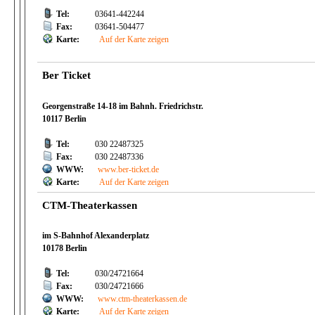
Tel:
03641-442244
Fax:
03641-504477
Karte:
Auf der Karte zeigen
Ber Ticket
Georgenstraße 14-18 im Bahnh. Friedrichstr.
10117 Berlin
Tel:
030 22487325
Fax:
030 22487336
WWW:
www.ber-ticket.de
Karte:
Auf der Karte zeigen
CTM-Theaterkassen
im S-Bahnhof Alexanderplatz
10178 Berlin
Tel:
030/24721664
Fax:
030/24721666
WWW:
www.ctm-theaterkassen.de
Karte:
Auf der Karte zeigen