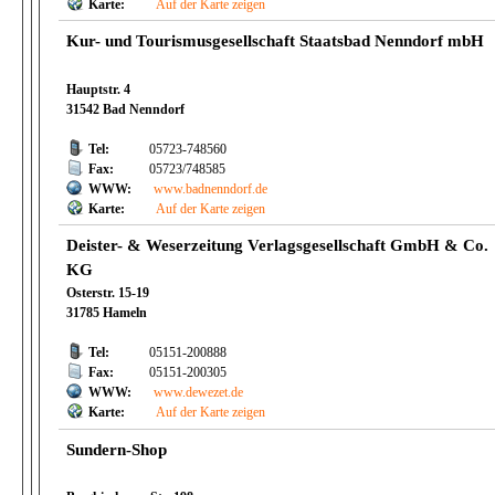
Karte:
Auf der Karte zeigen
Kur- und Tourismusgesellschaft Staatsbad Nenndorf mbH
Hauptstr. 4
31542 Bad Nenndorf
Tel:
05723-748560
Fax:
05723/748585
WWW:
www.badnenndorf.de
Karte:
Auf der Karte zeigen
Deister- & Weserzeitung Verlagsgesellschaft GmbH & Co.
KG
Osterstr. 15-19
31785 Hameln
Tel:
05151-200888
Fax:
05151-200305
WWW:
www.dewezet.de
Karte:
Auf der Karte zeigen
Sundern-Shop