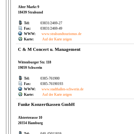
Alter Markt 9
18439 Stralsund
Tel:
03831/2469-27
Fax:
03831/2469-49
WWW:
www.stralsundtourismus.de
Karte:
Auf der Karte zeigen
C & M Concert u. Management
Wittenburger Str. 118
19059 Schwerin
Tel:
0385-761900
Fax:
0385-76190193
WWW:
www.stadthallen-schwerin.de
Karte:
Auf der Karte zeigen
Funke Konzertkassen GmbH
Alsterterasse 10
20354 Hamburg
Tel:
040-45011819