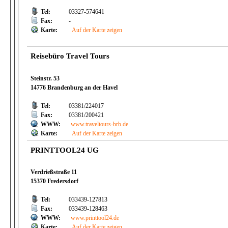
Tel:
03327-574641
Fax:
-
Karte:
Auf der Karte zeigen
Reisebüro Travel Tours
Steinstr. 53
14776 Brandenburg an der Havel
Tel:
03381/224017
Fax:
03381/200421
WWW:
www.traveltours-brb.de
Karte:
Auf der Karte zeigen
PRINTTOOL24 UG
Verdrießstraße 11
15370 Fredersdorf
Tel:
033439-127813
Fax:
033439-128463
WWW:
www.printtool24.de
Karte:
Auf der Karte zeigen