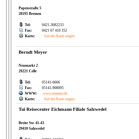
Papenstraße 5
28195 Bremen
Tel:
0421-3082233
Fax:
0421 67 410 352
Karte:
Auf der Karte zeigen
Berndt Meyer
Neumarkt 2
29221 Celle
Tel:
05141-6666
Fax:
05141-908095
WWW:
www.mamtur.de
Karte:
Auf der Karte zeigen
Tui Reisecenter Eichmann Filiale Salzwedel
Breite Str. 41-43
29410 Salzwedel