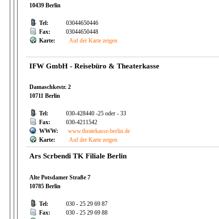
10439 Berlin
Tel:
03044650446
Fax:
03044650448
Karte:
Auf der Karte zeigen
IFW GmbH - Reisebüro & Theaterkasse
Damaschkestr. 2
10711 Berlin
Tel:
030-428440 -25 oder - 33
Fax:
030-4211542
WWW:
www.theatekasse-berlin.de
Karte:
Auf der Karte zeigen
Ars Scrbendi TK Filiale Berlin
Alte Potsdamer Straße 7
10785 Berlin
Tel:
030 - 25 29 69 87
Fax:
030 - 25 29 69 88