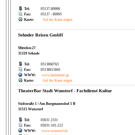
Tel:
05137-89990
Fax:
05137 - 89995
Karte:
Auf der Karte zeigen
Sehnder Reisen GmbH
Mittelstr.27
31319 Sehnde
Tel:
0513860763
Fax:
05138615841
WWW:
www.lastminute.gs
Karte:
Auf der Karte zeigen
TheaterBar Stadt Wunstorf - Fachdienst Kultur
Südstraße 1 / Am Burgmannshof 1 B
31515 Wunstorf
Tel:
05031 2331
Fax:
05031-101-212
WWW:
www.wunstorf.de