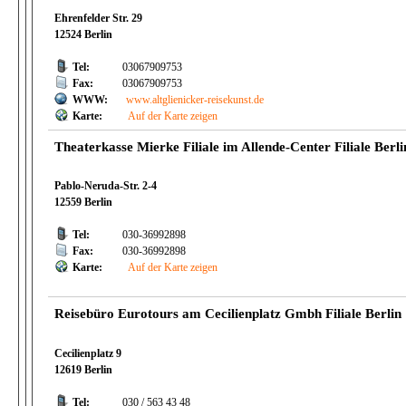
Ehrenfelder Str. 29
12524 Berlin
Tel:
03067909753
Fax:
03067909753
WWW:
www.altglienicker-reisekunst.de
Karte:
Auf der Karte zeigen
Theaterkasse Mierke Filiale im Allende-Center Filiale Berli
Pablo-Neruda-Str. 2-4
12559 Berlin
Tel:
030-36992898
Fax:
030-36992898
Karte:
Auf der Karte zeigen
Reisebüro Eurotours am Cecilienplatz Gmbh Filiale Berlin
Cecilienplatz 9
12619 Berlin
Tel:
030 / 563 43 48