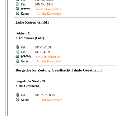
Fax:
040-45011840
WWW:
www.funke-ticket.de
Karte:
Auf der Karte zeigen
Luhe Reisen GmbH
Deichstr. 11
21423 Winsen (Luhe)
Tel:
04171 61031
Fax:
04171 4189
WWW:
www.luhereisen.de
Karte:
Auf der Karte zeigen
Bergedorfer Zeitung Geesthacht Filiale Geesthacht
Bergedorfer Straße 39
21502 Geesthacht
Tel:
04152 - 7 50 75
Karte:
Auf der Karte zeigen