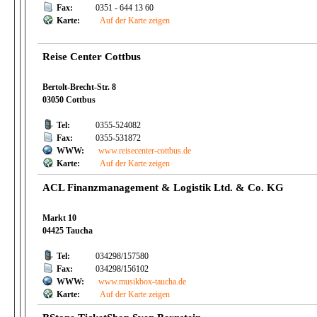
Fax:
0351 - 644 13 60
Karte:
Auf der Karte zeigen
Reise Center Cottbus
Bertolt-Brecht-Str. 8
03050 Cottbus
Tel:
0355-524082
Fax:
0355-531872
WWW:
www.reisecenter-cottbus.de
Karte:
Auf der Karte zeigen
ACL Finanzmanagement & Logistik Ltd. & Co. KG
Markt 10
04425 Taucha
Tel:
034298/157580
Fax:
034298/156102
WWW:
www.musikbox-taucha.de
Karte:
Auf der Karte zeigen