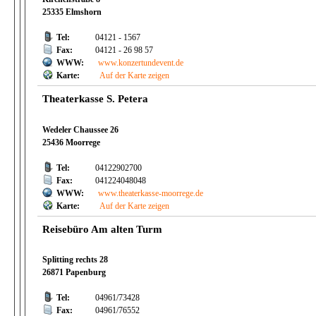
25335 Elmshorn
Tel:
04121 - 1567
Fax:
04121 - 26 98 57
WWW:
www.konzertundevent.de
Karte:
Auf der Karte zeigen
Theaterkasse S. Petera
Wedeler Chaussee 26
25436 Moorrege
Tel:
04122902700
Fax:
041224048048
WWW:
www.theaterkasse-moorrege.de
Karte:
Auf der Karte zeigen
Reisebüro Am alten Turm
Splitting rechts 28
26871 Papenburg
Tel:
04961/73428
Fax:
04961/76552