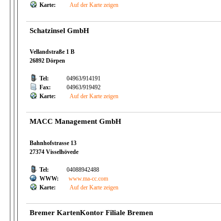
Karte:
Auf der Karte zeigen
Schatzinsel GmbH
Vellandstraße 1 B
26892 Dörpen
Tel:
04963/914191
Fax:
04963/919492
Karte:
Auf der Karte zeigen
MACC Management GmbH
Bahnhofstrasse 13
27374 Visselhövede
Tel:
04088942488
WWW:
www.ma-cc.com
Karte:
Auf der Karte zeigen
Bremer KartenKontor Filiale Bremen