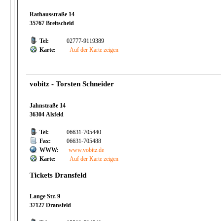
Rathausstraße 14
35767 Breitscheid
Tel:
02777-9119389
Karte:
Auf der Karte zeigen
vobitz - Torsten Schneider
Jahnstraße 14
36304 Alsfeld
Tel:
06631-705440
Fax:
06631-705488
WWW:
www.vobitz.de
Karte:
Auf der Karte zeigen
Tickets Dransfeld
Lange Str. 9
37127 Dransfeld