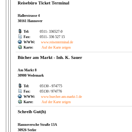
Reisebüro Ticket Terminal
Hallerstrasse 4
30161 Hannover
Tel:
0511- 336527-0
Fax:
0511- 336 527 15
WWW:
www.reisenterminal.de
Karte:
Auf der Karte zeigen
Bücher am Markt - Inh. K. Sauer
Am Markt 8
30900 Wedemark
Tel:
05130 - 974775
Fax:
05130 / 974776
WWW:
www.buecher-am-markt-1.de
Karte:
Auf der Karte zeigen
Schreib Gut(h)
Hannoversche Straße 13A
30926 Seelze