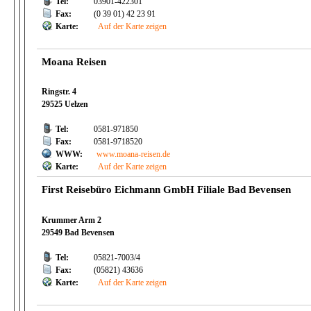
Tel:
03901-422301
Fax:
(0 39 01) 42 23 91
Karte:
Auf der Karte zeigen
Moana Reisen
Ringstr. 4
29525 Uelzen
Tel:
0581-971850
Fax:
0581-9718520
WWW:
www.moana-reisen.de
Karte:
Auf der Karte zeigen
First Reisebüro Eichmann GmbH Filiale Bad Bevensen
Krummer Arm 2
29549 Bad Bevensen
Tel:
05821-7003/4
Fax:
(05821) 43636
Karte:
Auf der Karte zeigen