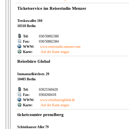
Ticketservice im Reisestudio Menzer
Treskowallee 104
10318 Berlin
Tel:
030/50802380
Fax:
030/50802384
WWW:
www.reisestudio-menzer.com
Karte:
Auf der Karte zeigen
Reisebüro Global
Immanuelkirchstr. 29
10405 Berlin
Tel:
03025560420
Fax:
0304260418
WWW:
www.reisebueroglobal.de
Karte:
Auf der Karte zeigen
ticketcounter prenzlberg
Schönhauser Allee 79