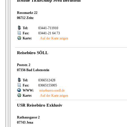
BStone TicketShop Sven Bernstein
Rossmarkt 22
06712 Zeitz
Tel:
03441-711910
Fax:
03441-21 64 73
Karte:
Auf der Karte zeigen
Reisebüro SÖLL
Poststr. 2
07356 Bad Lobenstein
Tel:
0366512428
Fax:
03665155005
WWW:
reisebuero-soell.de
Karte:
Auf der Karte zeigen
USR Reisebüro Exklusiv
Rathausgasse 2
07743 Jena