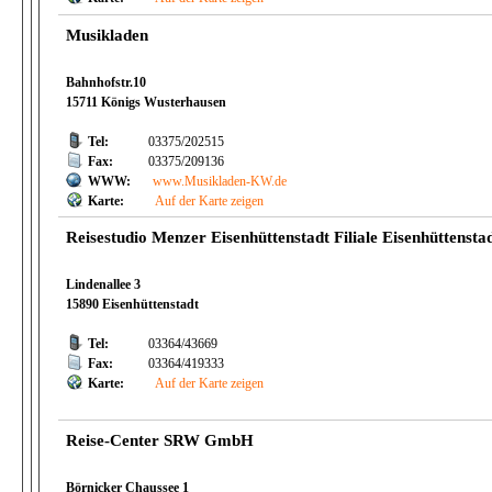
Musikladen
Bahnhofstr.10
15711 Königs Wusterhausen
Tel:
03375/202515
Fax:
03375/209136
WWW:
www.Musikladen-KW.de
Karte:
Auf der Karte zeigen
Reisestudio Menzer Eisenhüttenstadt Filiale Eisenhüttensta
Lindenallee 3
15890 Eisenhüttenstadt
Tel:
03364/43669
Fax:
03364/419333
Karte:
Auf der Karte zeigen
Reise-Center SRW GmbH
Börnicker Chaussee 1