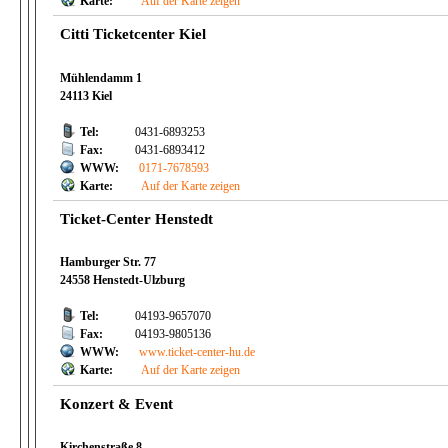
Karte:
Auf der Karte zeigen
Citti Ticketcenter Kiel
Mühlendamm 1
24113 Kiel
Tel:
0431-6893253
Fax:
0431-6893412
WWW:
0171-7678593
Karte:
Auf der Karte zeigen
Ticket-Center Henstedt
Hamburger Str. 77
24558 Henstedt-Ulzburg
Tel:
04193-9657070
Fax:
04193-9805136
WWW:
www.ticket-center-hu.de
Karte:
Auf der Karte zeigen
Konzert & Event
Kirchenstraße 8