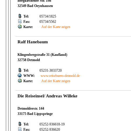
Bergkirchener Str. 198
32549 Bad Oeynhausen
Tel:
05734/1825
Fax:
05734/5562
Karte:
Auf der Karte zeigen
Ralf Hanebaum
Klingenbergstraße 31 (Kaufland)
32758 Detmold
Tel:
05231-3033720
WWW:
www.reisebuero-detmold.de
Karte:
Auf der Karte zeigen
Die Reiseinsel/ Andreas Willeke
Detmolderstr. 144
33175 Bad Lippspringe
Tel:
05252-936618-19
Fax:
05252-936620