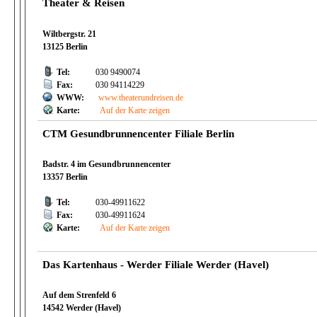
Theater & Reisen
Wiltbergstr. 21
13125 Berlin
Tel:
030 9490074
Fax:
030 94114229
WWW:
www.theaterundreisen.de
Karte:
Auf der Karte zeigen
CTM Gesundbrunnencenter Filiale Berlin
Badstr. 4 im Gesundbrunnencenter
13357 Berlin
Tel:
030-49911622
Fax:
030-49911624
Karte:
Auf der Karte zeigen
Das Kartenhaus - Werder Filiale Werder (Havel)
Auf dem Strenfeld 6
14542 Werder (Havel)