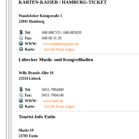
KARTEN-KAISER / HAMBURG-TICKET
Wandsbeker Königstraße 5
22041 Hamburg
Tel:
040 688 555 / 040-685020
Fax:
040 68 31 20
WWW:
www.hamburg-ticket.de
Karte:
Auf der Karte zeigen
Lübecker Musik- und Kongreßhallen
Willy-Brandt-Allee 10
23554 Lübeck
Tel:
0451-7904400
Fax:
0451-7904140
WWW:
www.muk.de
Karte:
Auf der Karte zeigen
Tourist-Info Eutin
Markt 19
23701 Eutin