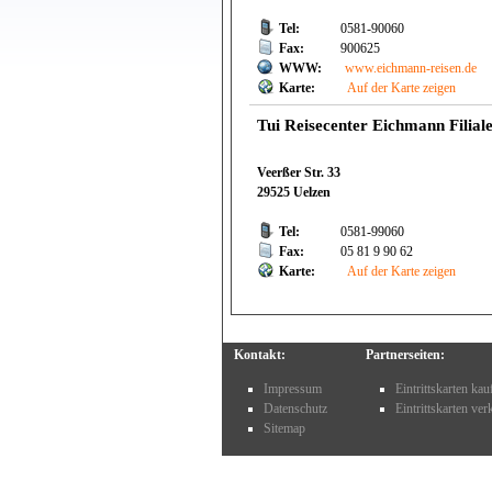
Tel:
0581-90060
Fax:
900625
WWW:
www.eichmann-reisen.de
Karte:
Auf der Karte zeigen
Tui Reisecenter Eichmann Filial
Veerßer Str. 33
29525 Uelzen
Tel:
0581-99060
Fax:
05 81 9 90 62
Karte:
Auf der Karte zeigen
Kontakt:
Partnerseiten:
Impressum
Eintrittskarten ka
Datenschutz
Eintrittskarten ve
Sitemap