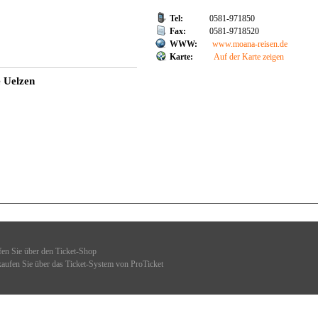
Tel:
0581-971850
Fax:
0581-9718520
WWW:
www.moana-reisen.de
Karte:
Auf der Karte zeigen
e Uelzen
ufen Sie über den Ticket-Shop
rkaufen Sie über das Ticket-System von ProTicket