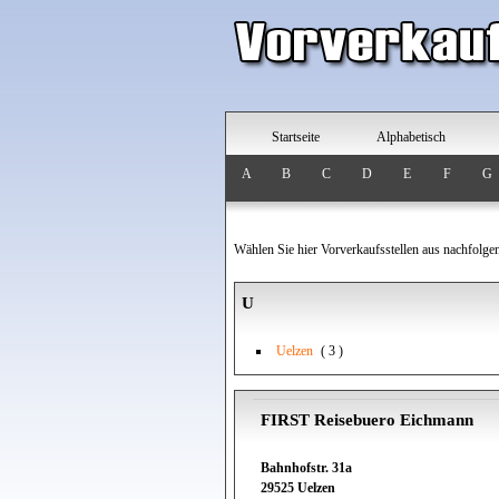
Startseite
Alphabetisch
A
B
C
D
E
F
G
Wählen Sie hier Vorverkaufsstellen aus nachfolge
U
Uelzen
( 3 )
FIRST Reisebuero Eichmann
Bahnhofstr. 31a
29525 Uelzen