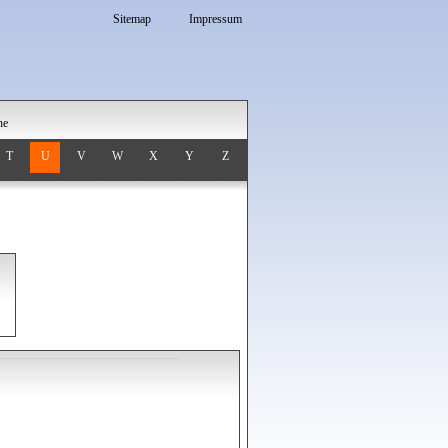
Sitemap
Impressum
he
T
U
V
W
X
Y
Z