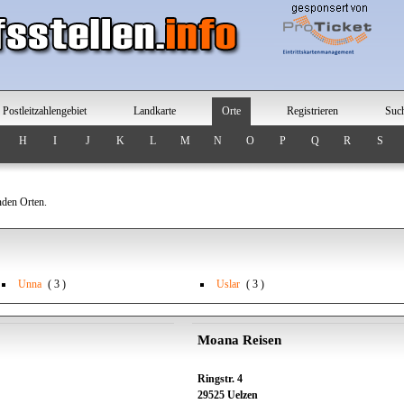
Postleitzahlengebiet
Landkarte
Orte
Registrieren
Suc
H
I
J
K
L
M
N
O
P
Q
R
S
nden Orten.
Unna
( 3 )
Uslar
( 3 )
Moana Reisen
Ringstr. 4
29525 Uelzen