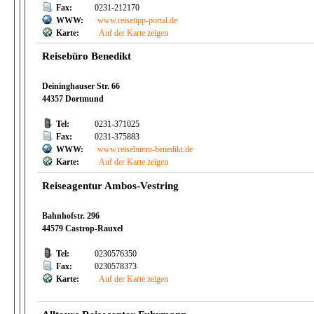
Fax:
0231-212170
WWW:
www.reisetipp-portal.de
Karte:
Auf der Karte zeigen
Reisebüro Benedikt
Deininghauser Str. 66
44357 Dortmund
Tel:
0231-371025
Fax:
0231-375883
WWW:
www.reisebuero-benedikt.de
Karte:
Auf der Karte zeigen
Reiseagentur Ambos-Vestring
Bahnhofstr. 296
44579 Castrop-Rauxel
Tel:
0230576350
Fax:
0230578373
Karte:
Auf der Karte zeigen