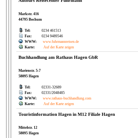
Alltours Reisecenter Fuhrmann
Markstr. 416
44795 Bochum
Tel:
0234 461513
Fax:
0234 9489546
WWW:
www.fuhrmannreisen.de
Karte:
Auf der Karte zeigen
Buchhandlung am Rathaus Hagen GbR
Marienstr. 5-7
58095 Hagen
Tel:
02331-32689
Fax:
02331/2048485
WWW:
www.rathaus-buchhandlung.com
Karte:
Auf der Karte zeigen
Touristinformation Hagen in M12 Filiale Hagen
Mittelstr. 12
58095 Hagen