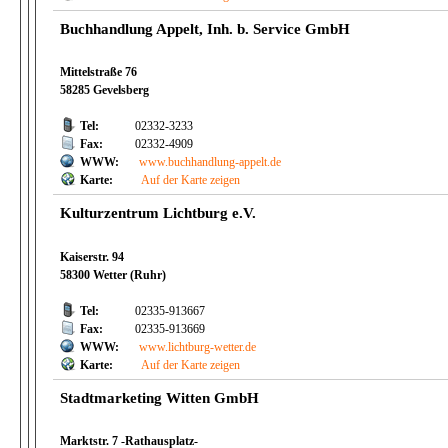
Buchhandlung Appelt, Inh. b. Service GmbH
Mittelstraße 76
58285 Gevelsberg
Tel:
02332-3233
Fax:
02332-4909
WWW:
www.buchhandlung-appelt.de
Karte:
Auf der Karte zeigen
Kulturzentrum Lichtburg e.V.
Kaiserstr. 94
58300 Wetter (Ruhr)
Tel:
02335-913667
Fax:
02335-913669
WWW:
www.lichtburg-wetter.de
Karte:
Auf der Karte zeigen
Stadtmarketing Witten GmbH
Marktstr. 7 -Rathausplatz-