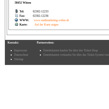
58452 Witten
Tel:
02302-12233
Fax:
02302-12236
WWW:
www.stadtmarketing-witten.de
Karte:
Auf der Karte zeigen
Kontakt:
Partnerseiten:
Impressum
Eintrittskarten kaufen Sie über den Ticket-Shop
Datenschutz
Eintrittskarten verkaufen Sie über das Ticket-System von
Sitemap