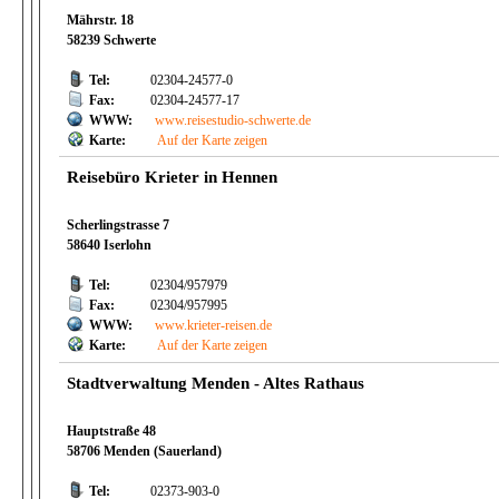
Mährstr. 18
58239 Schwerte
Tel:
02304-24577-0
Fax:
02304-24577-17
WWW:
www.reisestudio-schwerte.de
Karte:
Auf der Karte zeigen
Reisebüro Krieter in Hennen
Scherlingstrasse 7
58640 Iserlohn
Tel:
02304/957979
Fax:
02304/957995
WWW:
www.krieter-reisen.de
Karte:
Auf der Karte zeigen
Stadtverwaltung Menden - Altes Rathaus
Hauptstraße 48
58706 Menden (Sauerland)
Tel:
02373-903-0