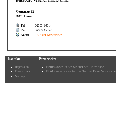
Reisebüro Wagner Filiale Unna
Morgenstr. 12
59423 Unna
Tel:
02303-16014
Fax:
02303-15052
Karte:
Auf der Karte zeigen
Kontakt:
Partnerseiten:
Impressum
Eintrittskarten kaufen Sie über den Ticket-Shop
Datenschutz
Eintrittskarten verkaufen Sie über das Ticket-System von
Sitemap