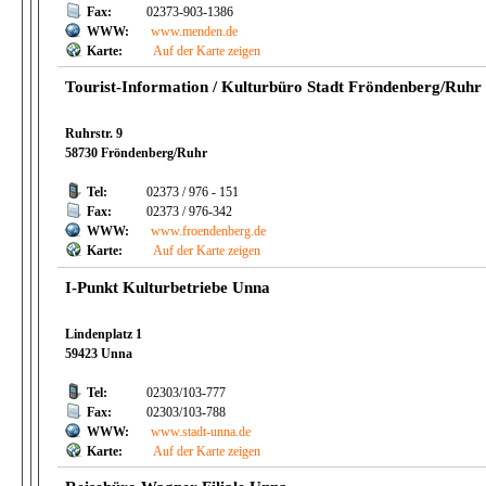
Fax:
02373-903-1386
WWW:
www.menden.de
Karte:
Auf der Karte zeigen
Tourist-Information / Kulturbüro Stadt Fröndenberg/Ruhr
Ruhrstr. 9
58730 Fröndenberg/Ruhr
Tel:
02373 / 976 - 151
Fax:
02373 / 976-342
WWW:
www.froendenberg.de
Karte:
Auf der Karte zeigen
I-Punkt Kulturbetriebe Unna
Lindenplatz 1
59423 Unna
Tel:
02303/103-777
Fax:
02303/103-788
WWW:
www.stadt-unna.de
Karte:
Auf der Karte zeigen