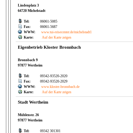
Lindenplatz 3
64720 Michelstadt
Tel:
06061-5085
Fax:
06061-5687
WWW:
www.tui-reisecenter.de/michelstadt1
Karte:
Auf der Karte zeigen
Eigenbetrieb Kloster Bronnbach
Bronnbach 9
97877 Wertheim
Tel:
09342-93520-2020
Fax:
09342-93520-2029
WWW:
www.kloster-bronnbach.de
Karte:
Auf der Karte zeigen
Stadt Wertheim
Mühlenstr. 26
97877 Wertheim
Tel:
09342 301301