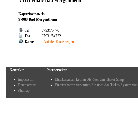
MGH Filiale Bad Mergentheim
Kapuzinerstr. 4a
97980 Bad Mergentheim
Tel:
07931/5470
Fax:
07931/54732
Karte:
Auf der Karte zeigen
Kontakt:
Partnerseiten:
Impressum
Eintrittskarten kaufen Sie über den Ticket-Shop
Datenschutz
Eintrittskarten verkaufen Sie über das Ticket-System von
Sitemap