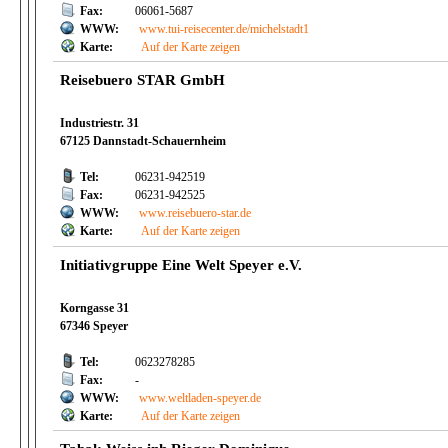
Fax:
06061-5687
WWW:
www.tui-reisecenter.de/michelstadt1
Karte:
Auf der Karte zeigen
Reisebuero STAR GmbH
Industriestr. 31
67125 Dannstadt-Schauernheim
Tel:
06231-942519
Fax:
06231-942525
WWW:
www.reisebuero-star.de
Karte:
Auf der Karte zeigen
Initiativgruppe Eine Welt Speyer e.V.
Korngasse 31
67346 Speyer
Tel:
0623278285
Fax:
-
WWW:
www.weltladen-speyer.de
Karte:
Auf der Karte zeigen