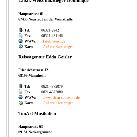
Tabak-Weiss inh.Rieger Dominique
Hauptstrasse 61
67433 Neustadt an der Weinstraße
Tel:
06321-2942
Fax:
06321-481146
WWW:
Tabak-Weiss.de
Karte:
Auf der Karte zeigen
Reiseagentur Edda Geisler
Friedrichstrasse 121
68199 Mannheim
Tel:
0621-4372079
Fax:
0621-4372080
WWW:
www.reisen-souvenirs.de
Karte:
Auf der Karte zeigen
TonArt Musikalien
Hauptstraße 63
69151 Neckargemünd