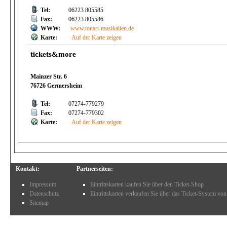
Tel:
06223 805585
Fax:
06223 805586
WWW:
www.tonart-musikalien.de
Karte:
Auf der Karte zeigen
tickets&more
Mainzer Str. 6
76726 Germersheim
Tel:
07274-779279
Fax:
07274-779302
Karte:
Auf der Karte zeigen
Kontakt:
Partnerseiten:
Impressum
Eintrittskarten kaufen Sie über den Ticket-Shop
Datenschutz
Eintrittskarten verkaufen Sie über das Ticket-System von
Sitemap