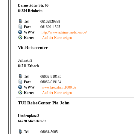
Darmstädter Str. 66
64354 Reinheim
Tel:
06162939888
Fax:
06162911525
WWW:
http://www.achims-laedchen.de/
Karte:
Auf der Karte zeigen
Vit-Reisecenter
Jahnstr.9
64711 Erbach
Tel:
06062-919135
Fax:
06062-919134
WWW:
www.kreuzfahrt1000.de
Karte:
Auf der Karte zeigen
TUI ReiseCenter Pia John
Lindenplatz 3
64720 Michelstadt
Tel:
06061-5085