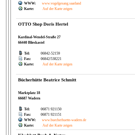
WWW:
www.vogelgesang.saarland
Karte:
Auf der Karte zeigen
OTTO Shop Doris Hertel
Kardinal-Wendel-Straße 27
66440 Blieskastel
Tel:
06842-52159
Fax:
06842/538221
Karte:
Auf der Karte zeigen
Bücherhütte Beatrice Schmitt
Marktplatz 18
66687 Wadern
Tel:
06871 921150
Fax:
06871 921151
WWW:
www.buecherhuette-wadern.de
Karte:
Auf der Karte zeigen