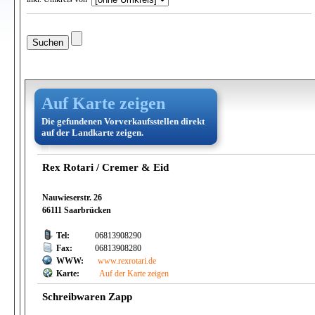
Auf Karte zeigen
Die gefundenen Vorverkaufsstellen direkt
auf der Landkarte zeigen.
Rex Rotari / Cremer & Eid
Nauwieserstr. 26
66111 Saarbrücken
Tel:
06813908290
Fax:
06813908280
WWW:
www.rexrotari.de
Karte:
Auf der Karte zeigen
Schreibwaren Zapp