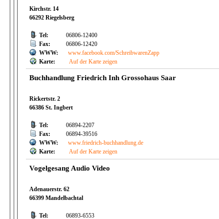
Kirchstr. 14
66292 Riegelsberg
Tel:
06806-12400
Fax:
06806-12420
WWW:
www.facebook.com/SchreibwarenZapp
Karte:
Auf der Karte zeigen
Buchhandlung Friedrich Inh Grossohaus Saar
Rickertstr. 2
66386 St. Ingbert
Tel:
06894-2207
Fax:
06894-39516
WWW:
www.friedrich-buchhandlung.de
Karte:
Auf der Karte zeigen
Vogelgesang Audio Video
Adenauerstr. 62
66399 Mandelbachtal
Tel:
06893-6553