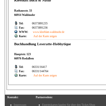
Kleeblatt Buch & Natur
Rathausstr. 33
66914 Waldmohr
Tel:
06373891235
Fax:
06373891236
WWW:
www.kleeblatt-waldmohr.de
Karte:
Auf der Karte zeigen
Buchhandlung Leseratte-Hobbytique
Hauptstr. 123
66976 Rodalben
Tel:
06331/16417
Fax:
06331/144764
Karte:
Auf der Karte zeigen
Kontakt:
Partnerseiten:
Impressum
Eintrittskarten kaufen Sie über den Ticket-Shop