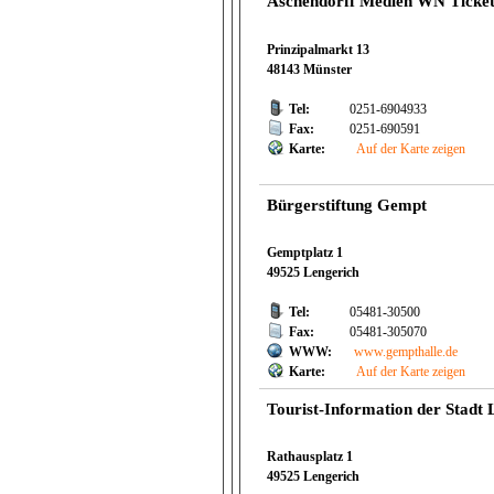
Aschendorff Medien WN Ticket 
Prinzipalmarkt 13
48143 Münster
Tel:
0251-6904933
Fax:
0251-690591
Karte:
Auf der Karte zeigen
Bürgerstiftung Gempt
Gemptplatz 1
49525 Lengerich
Tel:
05481-30500
Fax:
05481-305070
WWW:
www.gempthalle.de
Karte:
Auf der Karte zeigen
Tourist-Information der Stadt 
Rathausplatz 1
49525 Lengerich