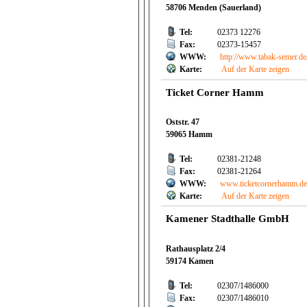
58706 Menden (Sauerland)
Tel:
02373 12276
Fax:
02373-15457
WWW:
http://www.tabak-semer.de
Karte:
Auf der Karte zeigen
Ticket Corner Hamm
Oststr. 47
59065 Hamm
Tel:
02381-21248
Fax:
02381-21264
WWW:
www.ticketcornerhamm.d
Karte:
Auf der Karte zeigen
Kamener Stadthalle GmbH
Rathausplatz 2/4
59174 Kamen
Tel:
02307/1486000
Fax:
02307/1486010