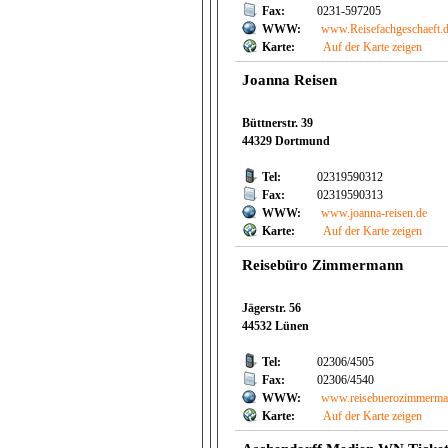
Fax:
0231-597205
WWW:
www.Reisefachgeschaeft.
Karte:
Auf der Karte zeigen
Joanna Reisen
Büttnerstr. 39
44329 Dortmund
Tel:
02319590312
Fax:
02319590313
WWW:
www.joanna-reisen.de
Karte:
Auf der Karte zeigen
Reisebüro Zimmermann
Jägerstr. 56
44532 Lünen
Tel:
02306/4505
Fax:
02306/4540
WWW:
www.reisebuerozimmerma
Karte:
Auf der Karte zeigen