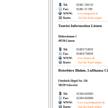
Tel:
05481 339110
Fax:
05481 33 199
WWW:
www.lengerich.de
Karte:
Auf der Karte zeigen
Tourist-Information Lienen
Diekesdamm 1
49536 Lienen
Tel:
05483/724010
Fax:
05483/739659
WWW:
www.lienen.de
Karte:
Auf der Karte zeigen
Reisebüro Bluhm, Lufthansa Ci
Friedrich-Hegel-Str. 116
58239 Schwerte
Tel:
02304-943065
Fax:
02304-943066
WWW:
www.touristikpartner.de
Karte:
Auf der Karte zeigen