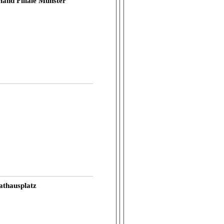
land Filiale Münster
athausplatz