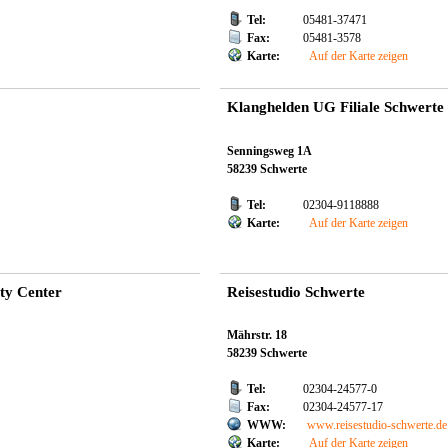
Tel:
05481-37471
Fax:
05481-3578
Karte:
Auf der Karte zeigen
Klanghelden UG Filiale Schwerte
Senningsweg 1A
58239 Schwerte
Tel:
02304-9118888
Karte:
Auf der Karte zeigen
ty Center
Reisestudio Schwerte
Mährstr. 18
58239 Schwerte
Tel:
02304-24577-0
Fax:
02304-24577-17
WWW:
www.reisestudio-schwerte.de
Karte:
Auf der Karte zeigen