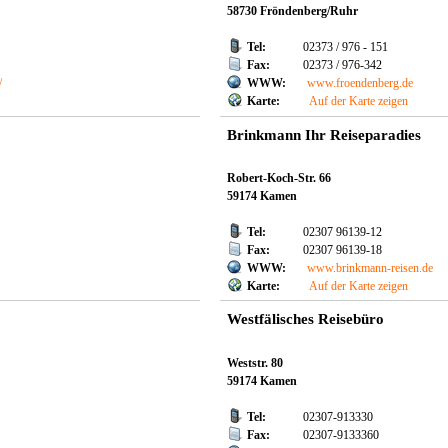
58730 Fröndenberg/Ruhr
Tel:
02373 / 976 - 151
Fax:
02373 / 976-342
/
WWW:
www.froendenberg.de
Karte:
Auf der Karte zeigen
Brinkmann Ihr Reiseparadies
Robert-Koch-Str. 66
59174 Kamen
Tel:
02307 96139-12
Fax:
02307 96139-18
e
WWW:
www.brinkmann-reisen.de
Karte:
Auf der Karte zeigen
Westfälisches Reisebüro
Weststr. 80
59174 Kamen
Tel:
02307-913330
Fax:
02307-9133360