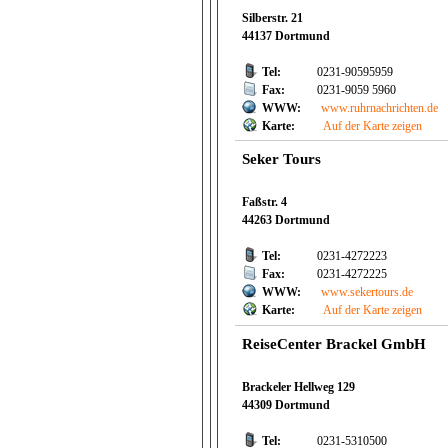
Silberstr. 21
44137 Dortmund
Tel:
0231-90595959
Fax:
0231-9059 5960
WWW:
www.ruhrnachrichten.de
Karte:
Auf der Karte zeigen
Seker Tours
Faßstr. 4
44263 Dortmund
Tel:
0231-4272223
Fax:
0231-4272225
WWW:
www.sekertours.de
Karte:
Auf der Karte zeigen
ReiseCenter Brackel GmbH
Brackeler Hellweg 129
44309 Dortmund
Tel:
0231-5310500