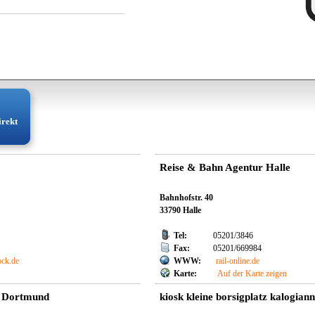
irekt
Reise & Bahn Agentur Halle
Bahnhofstr. 40
33790 Halle
Tel:
05201/3846
Fax:
05201/669984
ock.de
WWW:
rail-online.de
Karte:
Auf der Karte zeigen
r Dortmund
kiosk kleine borsigplatz kalogiann