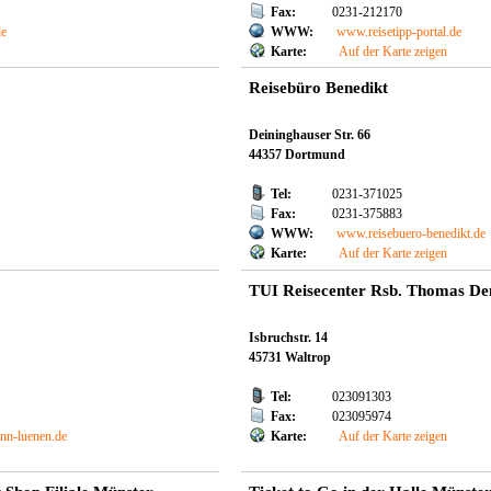
Fax:
0231-212170
de
WWW:
www.reisetipp-portal.de
Karte:
Auf der Karte zeigen
Reisebüro Benedikt
Deininghauser Str. 66
44357 Dortmund
Tel:
0231-371025
Fax:
0231-375883
WWW:
www.reisebuero-benedikt.de
Karte:
Auf der Karte zeigen
TUI Reisecenter Rsb. Thomas De
Isbruchstr. 14
45731 Waltrop
Tel:
023091303
Fax:
023095974
nn-luenen.de
Karte:
Auf der Karte zeigen