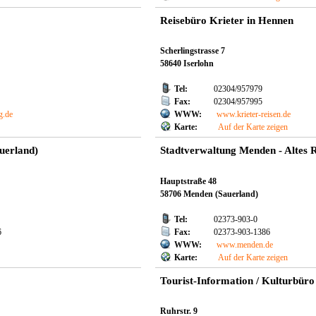
Reisebüro Krieter in Hennen
Scherlingstrasse 7
58640 Iserlohn
Tel:
02304/957979
Fax:
02304/957995
g.de
WWW:
www.krieter-reisen.de
Karte:
Auf der Karte zeigen
uerland)
Stadtverwaltung Menden - Altes 
Hauptstraße 48
58706 Menden (Sauerland)
Tel:
02373-903-0
6
Fax:
02373-903-1386
WWW:
www.menden.de
Karte:
Auf der Karte zeigen
Tourist-Information / Kulturbür
Ruhrstr. 9