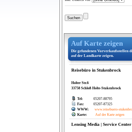
Auf Karte zeigen
Die gefundenen Vorverkaufsstellen d
auf der Landkarte zeigen.
Reisebüro in Stukenbrock
Holter Str.6
33758 Schloß Holte-Stukenbrock
Tel:
05207-88795
Fax:
05207-87325
WWW:
www.reisebuero-stukenbr
Karte:
Auf der Karte zeigen
Lensing Media | Service Cente