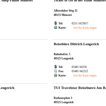
Shop Filiale Münster
Ticket to Go in der Halle Münster
Albersloher Weg 32
48155 Münster
Tel:
0251-1625817
Karte:
Auf der Karte zeigen
Reisebüro Dittrich Lengerich
Bahnhofstr. 5
49525 Lengerich
Tel:
05481 94250
Fax:
05481 942525
Karte:
Auf der Karte zeigen
Lengerich
TUI Travelstar Reisebuero Am R
Rathausplatz 3
49525 Lengerich