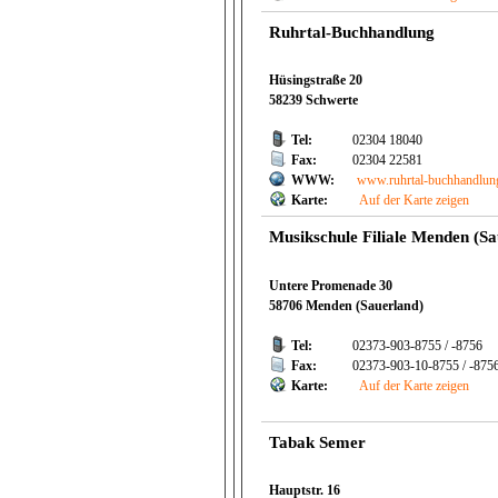
Ruhrtal-Buchhandlung
Hüsingstraße 20
58239 Schwerte
Tel:
02304 18040
Fax:
02304 22581
WWW:
www.ruhrtal-buchhandlun
Karte:
Auf der Karte zeigen
Musikschule Filiale Menden (Sa
Untere Promenade 30
58706 Menden (Sauerland)
Tel:
02373-903-8755 / -8756
Fax:
02373-903-10-8755 / -875
Karte:
Auf der Karte zeigen
Tabak Semer
Hauptstr. 16