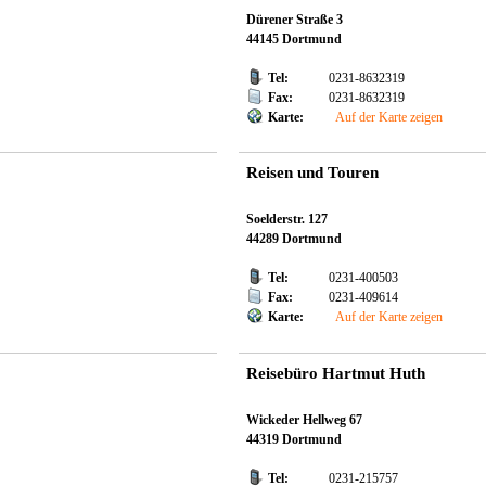
Dürener Straße 3
44145 Dortmund
Tel:
0231-8632319
Fax:
0231-8632319
Karte:
Auf der Karte zeigen
Reisen und Touren
Soelderstr. 127
44289 Dortmund
Tel:
0231-400503
Fax:
0231-409614
Karte:
Auf der Karte zeigen
Reisebüro Hartmut Huth
Wickeder Hellweg 67
44319 Dortmund
Tel:
0231-215757