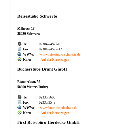
Reisestudio Schwerte
Mährstr. 18
58239 Schwerte
Tel:
02304-24577-0
Fax:
02304-24577-17
WWW:
www.reisestudio-schwerte.de
Karte:
Auf der Karte zeigen
Bücherstube Draht GmbH
Bismarckstr. 52
58300 Wetter (Ruhr)
Tel:
02335/5600
Fax:
02335/3548
WWW:
www.buecherstubedraht.de
Karte:
Auf der Karte zeigen
First Reisebüro Herdecke GmbH