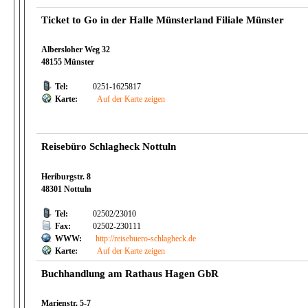
Ticket to Go in der Halle Münsterland Filiale Münster
Albersloher Weg 32
48155 Münster
Tel:
0251-1625817
Karte:
Auf der Karte zeigen
Reisebüro Schlagheck Nottuln
Heriburgstr. 8
48301 Nottuln
Tel:
02502/23010
Fax:
02502-230111
WWW:
http://reisebuero-schlagheck.de
Karte:
Auf der Karte zeigen
Buchhandlung am Rathaus Hagen GbR
Marienstr. 5-7