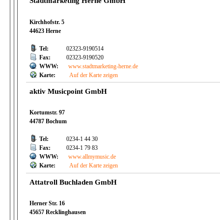
Stadtmarketing Herne GmbH
Kirchhofstr. 5
44623 Herne
Tel:
02323-9190514
Fax:
02323-9190520
WWW:
www.stadtmarketing-herne.de
Karte:
Auf der Karte zeigen
aktiv Musicpoint GmbH
Kortumstr. 97
44787 Bochum
Tel:
0234-1 44 30
Fax:
0234-1 79 83
WWW:
www.allmymusic.de
Karte:
Auf der Karte zeigen
Attatroll Buchladen GmbH
Herner Str. 16
45657 Recklinghausen