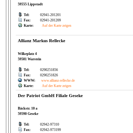
59555 Lippstadt
Tel:
02941-201201
Fax:
02941-201209
Karte:
Auf der Karte zeigen
Allianz Markus Rellecke
Wilkeplatz 4
59581 Warstein
Tel:
0290251856
Fax:
0290251826
WWW:
www.allianz-rellecke.de
Karte:
Auf der Karte zeigen
Der Patriot GmbH Filiale Geseke
Bäckstr. 10 a
59590 Geseke
Tel:
02942-97310
Fax:
02942-973199