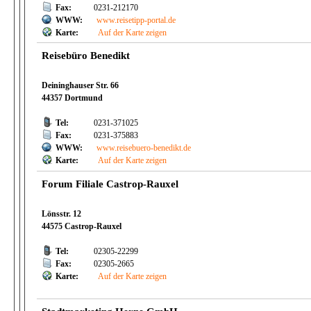
Fax:
0231-212170
WWW:
www.reisetipp-portal.de
Karte:
Auf der Karte zeigen
Reisebüro Benedikt
Deininghauser Str. 66
44357 Dortmund
Tel:
0231-371025
Fax:
0231-375883
WWW:
www.reisebuero-benedikt.de
Karte:
Auf der Karte zeigen
Forum Filiale Castrop-Rauxel
Lönsstr. 12
44575 Castrop-Rauxel
Tel:
02305-22299
Fax:
02305-2665
Karte:
Auf der Karte zeigen