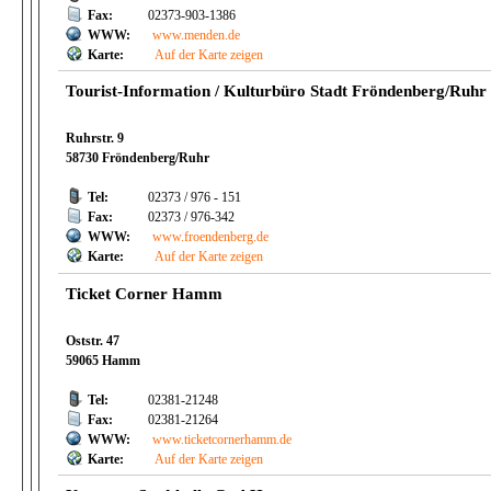
Fax:
02373-903-1386
WWW:
www.menden.de
Karte:
Auf der Karte zeigen
Tourist-Information / Kulturbüro Stadt Fröndenberg/Ruhr
Ruhrstr. 9
58730 Fröndenberg/Ruhr
Tel:
02373 / 976 - 151
Fax:
02373 / 976-342
WWW:
www.froendenberg.de
Karte:
Auf der Karte zeigen
Ticket Corner Hamm
Oststr. 47
59065 Hamm
Tel:
02381-21248
Fax:
02381-21264
WWW:
www.ticketcornerhamm.de
Karte:
Auf der Karte zeigen