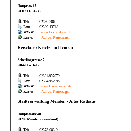
Hauptstr. 15
58313 Herdecke
Tel:
02330-2060
Fax:
02330-13718
WWW:
www.firstherdecke.de
Karte:
Auf der Karte zeigen
Reisebüro Krieter in Hennen
Scherlingstrasse 7
58640 Iserlohn
Tel:
02304/957979
Fax:
02304/957995
WWW:
www.krieter-reisen.de
Karte:
Auf der Karte zeigen
Stadtverwaltung Menden - Altes Rathaus
Hauptstraße 48
58706 Menden (Sauerland)
Tel:
02373-903-0