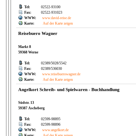
Tel:
02522-93100
Fax:
02522-931023
WWW:
www.david-reise.de
Karte:
Auf der Karte zeigen
Reisebuero Wagner
Markt 8
59368 Werne
Tel:
02389/5028/5542
Fax:
02389/536030
WWW:
www.reisebuerowagner.de
Karte:
Auf der Karte zeigen
Angelkort Schreib- und Spielwaren - Buchhandlung
Südstr. 13
59387 Ascheberg
Tel:
02599-98895
Fax:
02599-98896
WWW:
www.angelkort.de
Karte:
Auf der Karte zeigen