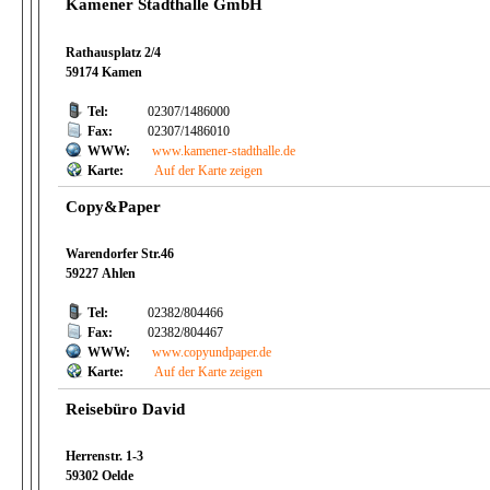
Kamener Stadthalle GmbH
Rathausplatz 2/4
59174 Kamen
Tel:
02307/1486000
Fax:
02307/1486010
WWW:
www.kamener-stadthalle.de
Karte:
Auf der Karte zeigen
Copy&Paper
Warendorfer Str.46
59227 Ahlen
Tel:
02382/804466
Fax:
02382/804467
WWW:
www.copyundpaper.de
Karte:
Auf der Karte zeigen
Reisebüro David
Herrenstr. 1-3
59302 Oelde