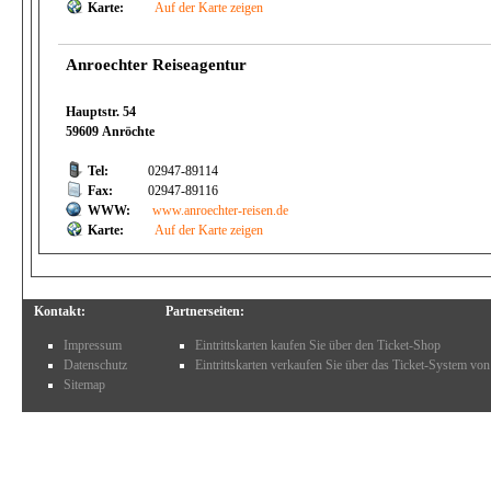
Karte:
Auf der Karte zeigen
Anroechter Reiseagentur
Hauptstr. 54
59609 Anröchte
Tel:
02947-89114
Fax:
02947-89116
WWW:
www.anroechter-reisen.de
Karte:
Auf der Karte zeigen
Kontakt:
Partnerseiten:
Impressum
Eintrittskarten kaufen Sie über den Ticket-Shop
Datenschutz
Eintrittskarten verkaufen Sie über das Ticket-System von
Sitemap