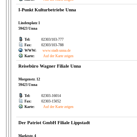
I-Punkt Kulturbetriebe Unna
Lindenplatz 1
59423 Unna
Tel:
02303/103-777
Fax:
02303/103-788
WWW:
www.stadt-unna.de
Karte:
Auf der Karte zeigen
Reisebüro Wagner Filiale Unna
Morgenstr. 12
59423 Unna
Tel:
02303-16014
Fax:
02303-15052
Karte:
Auf der Karte zeigen
Der Patriot GmbH Filiale Lippstadt
Marktstr. 4