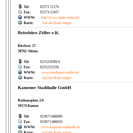
Tel:
02373 12276
Fax:
02373-15457
WWW:
http://www.tabak-semer.de/
Karte:
Auf der Karte zeigen
Reisebüro Zöller e.K.
Kirchstr. 27
58762 Altena
Tel:
02352/9289-0
Fax:
02352/22356
WWW:
www.reisebuero-zoeller.de
Karte:
Auf der Karte zeigen
Kamener Stadthalle GmbH
Rathausplatz 2/4
59174 Kamen
Tel:
02307/1486000
Fax:
02307/1486010
WWW:
www.kamener-stadthalle.de
Karte:
Auf der Karte zeigen