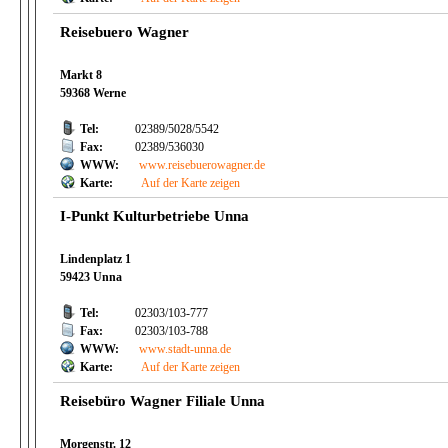
Reisebuero Wagner
Markt 8
59368 Werne
Tel:
02389/5028/5542
Fax:
02389/536030
WWW:
www.reisebuerowagner.de
Karte:
Auf der Karte zeigen
I-Punkt Kulturbetriebe Unna
Lindenplatz 1
59423 Unna
Tel:
02303/103-777
Fax:
02303/103-788
WWW:
www.stadt-unna.de
Karte:
Auf der Karte zeigen
Reisebüro Wagner Filiale Unna
Morgenstr. 12