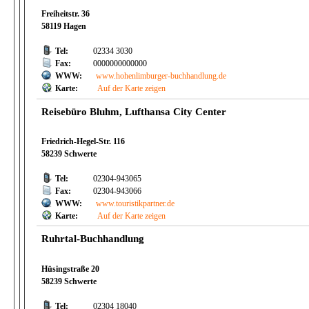
Freiheitstr. 36
58119 Hagen
Tel:
02334 3030
Fax:
0000000000000
WWW:
www.hohenlimburger-buchhandlung.de
Karte:
Auf der Karte zeigen
Reisebüro Bluhm, Lufthansa City Center
Friedrich-Hegel-Str. 116
58239 Schwerte
Tel:
02304-943065
Fax:
02304-943066
WWW:
www.touristikpartner.de
Karte:
Auf der Karte zeigen
Ruhrtal-Buchhandlung
Hüsingstraße 20
58239 Schwerte
Tel:
02304 18040