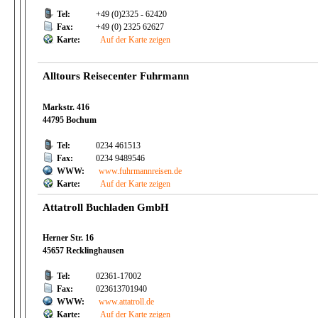
Tel:
+49 (0)2325 - 62420
Fax:
+49 (0) 2325 62627
Karte:
Auf der Karte zeigen
Alltours Reisecenter Fuhrmann
Markstr. 416
44795 Bochum
Tel:
0234 461513
Fax:
0234 9489546
WWW:
www.fuhrmannreisen.de
Karte:
Auf der Karte zeigen
Attatroll Buchladen GmbH
Herner Str. 16
45657 Recklinghausen
Tel:
02361-17002
Fax:
023613701940
WWW:
www.attatroll.de
Karte:
Auf der Karte zeigen