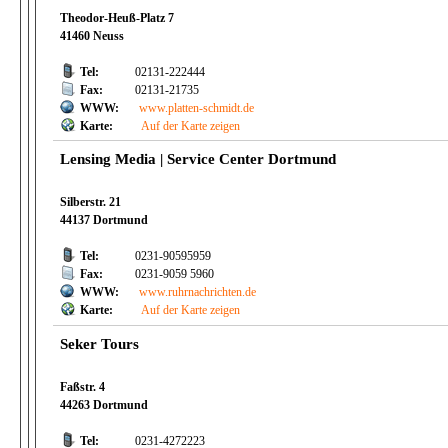
Theodor-Heuß-Platz 7
41460 Neuss
Tel:
02131-222444
Fax:
02131-21735
WWW:
www.platten-schmidt.de
Karte:
Auf der Karte zeigen
Lensing Media | Service Center Dortmund
Silberstr. 21
44137 Dortmund
Tel:
0231-90595959
Fax:
0231-9059 5960
WWW:
www.ruhrnachrichten.de
Karte:
Auf der Karte zeigen
Seker Tours
Faßstr. 4
44263 Dortmund
Tel:
0231-4272223