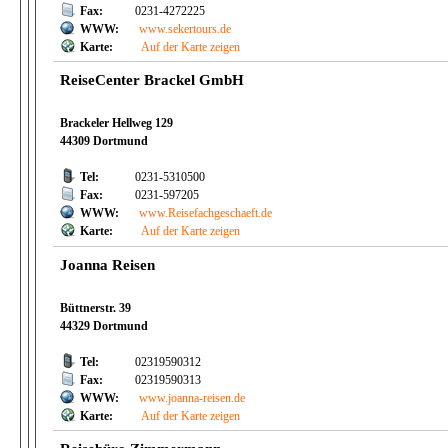
Fax:
0231-4272225
WWW:
www.sekertours.de
Karte:
Auf der Karte zeigen
ReiseCenter Brackel GmbH
Brackeler Hellweg 129
44309 Dortmund
Tel:
0231-5310500
Fax:
0231-597205
WWW:
www.Reisefachgeschaeft.de
Karte:
Auf der Karte zeigen
Joanna Reisen
Büttnerstr. 39
44329 Dortmund
Tel:
02319590312
Fax:
02319590313
WWW:
www.joanna-reisen.de
Karte:
Auf der Karte zeigen