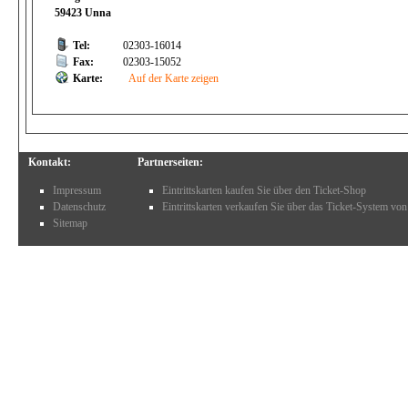
59423 Unna
Tel:
02303-16014
Fax:
02303-15052
Karte:
Auf der Karte zeigen
Kontakt:
Partnerseiten:
Impressum
Eintrittskarten kaufen Sie über den Ticket-Shop
Datenschutz
Eintrittskarten verkaufen Sie über das Ticket-System von
Sitemap