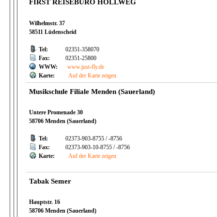
FIRST REISEBÜRO HOLLWEG
Wilhelmstr. 37
58511 Lüdenscheid
Tel:
02351-358070
Fax:
02351-25800
WWW:
www.just-fly.de
Karte:
Auf der Karte zeigen
Musikschule Filiale Menden (Sauerland)
Untere Promenade 30
58706 Menden (Sauerland)
Tel:
02373-903-8755 / -8756
Fax:
02373-903-10-8755 / -8756
Karte:
Auf der Karte zeigen
Tabak Semer
Hauptstr. 16
58706 Menden (Sauerland)