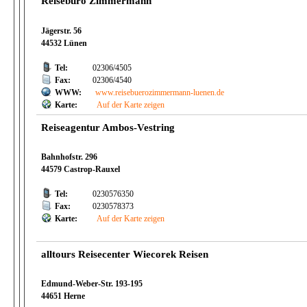
Reisebüro Zimmermann
Jägerstr. 56
44532 Lünen
Tel:
02306/4505
Fax:
02306/4540
WWW:
www.reisebuerozimmermann-luenen.de
Karte:
Auf der Karte zeigen
Reiseagentur Ambos-Vestring
Bahnhofstr. 296
44579 Castrop-Rauxel
Tel:
0230576350
Fax:
0230578373
Karte:
Auf der Karte zeigen
alltours Reisecenter Wiecorek Reisen
Edmund-Weber-Str. 193-195
44651 Herne