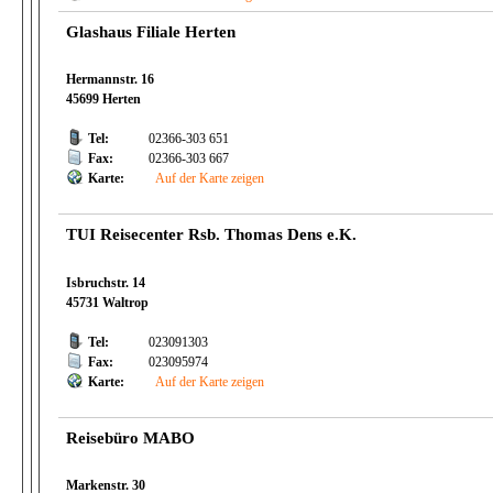
Glashaus Filiale Herten
Hermannstr. 16
45699 Herten
Tel:
02366-303 651
Fax:
02366-303 667
Karte:
Auf der Karte zeigen
TUI Reisecenter Rsb. Thomas Dens e.K.
Isbruchstr. 14
45731 Waltrop
Tel:
023091303
Fax:
023095974
Karte:
Auf der Karte zeigen
Reisebüro MABO
Markenstr. 30