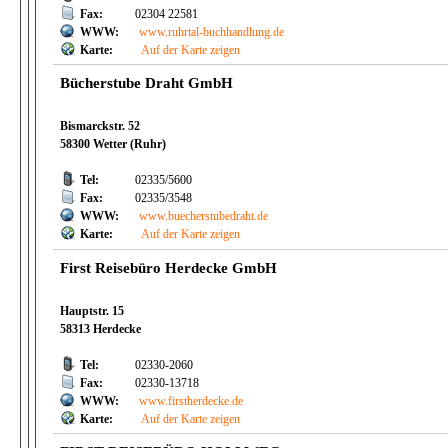
Fax:
02304 22581
WWW:
www.ruhrtal-buchhandlung.de
Karte:
Auf der Karte zeigen
Bücherstube Draht GmbH
Bismarckstr. 52
58300 Wetter (Ruhr)
Tel:
02335/5600
Fax:
02335/3548
WWW:
www.buecherstubedraht.de
Karte:
Auf der Karte zeigen
First Reisebüro Herdecke GmbH
Hauptstr. 15
58313 Herdecke
Tel:
02330-2060
Fax:
02330-13718
WWW:
www.firstherdecke.de
Karte:
Auf der Karte zeigen