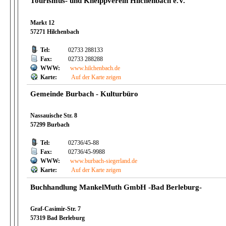
Tourismus- und Kneippverein Hilchenbach e.V.
Markt 12
57271 Hilchenbach
Tel:
02733 288133
Fax:
02733 288288
WWW:
www.hilchenbach.de
Karte:
Auf der Karte zeigen
Gemeinde Burbach - Kulturbüro
Nassauische Str. 8
57299 Burbach
Tel:
02736/45-88
Fax:
02736/45-9988
WWW:
www.burbach-siegerland.de
Karte:
Auf der Karte zeigen
Buchhandlung MankelMuth GmbH -Bad Berleburg-
Graf-Casimir-Str. 7
57319 Bad Berleburg