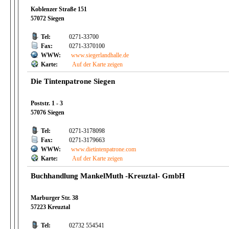
Koblenzer Straße 151
57072 Siegen
Tel:
0271-33700
Fax:
0271-3370100
WWW:
www.siegerlandhalle.de
Karte:
Auf der Karte zeigen
Die Tintenpatrone Siegen
Poststr. 1 - 3
57076 Siegen
Tel:
0271-3178098
Fax:
0271-3179663
WWW:
www.dietintenpatrone.com
Karte:
Auf der Karte zeigen
Buchhandlung MankelMuth -Kreuztal- GmbH
Marburger Str. 38
57223 Kreuztal
Tel:
02732 554541