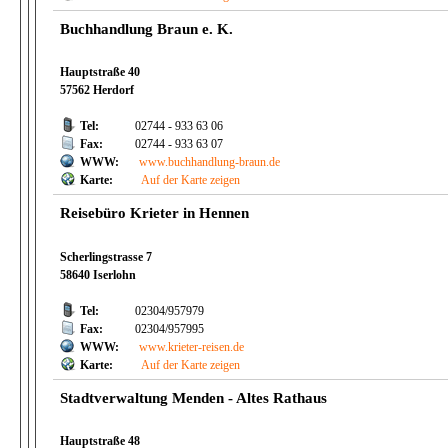
Buchhandlung Braun e. K.
Hauptstraße 40
57562 Herdorf
Tel:
02744 - 933 63 06
Fax:
02744 - 933 63 07
WWW:
www.buchhandlung-braun.de
Karte:
Auf der Karte zeigen
Reisebüro Krieter in Hennen
Scherlingstrasse 7
58640 Iserlohn
Tel:
02304/957979
Fax:
02304/957995
WWW:
www.krieter-reisen.de
Karte:
Auf der Karte zeigen
Stadtverwaltung Menden - Altes Rathaus
Hauptstraße 48