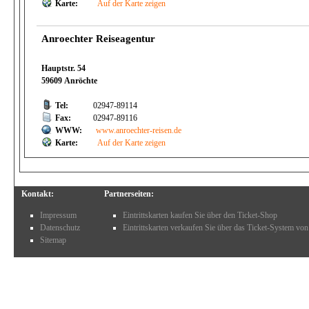
Karte:
Auf der Karte zeigen
Anroechter Reiseagentur
Hauptstr. 54
59609 Anröchte
Tel:
02947-89114
Fax:
02947-89116
WWW:
www.anroechter-reisen.de
Karte:
Auf der Karte zeigen
Kontakt:
Partnerseiten:
Impressum
Eintrittskarten kaufen Sie über den Ticket-Shop
Datenschutz
Eintrittskarten verkaufen Sie über das Ticket-System von
Sitemap