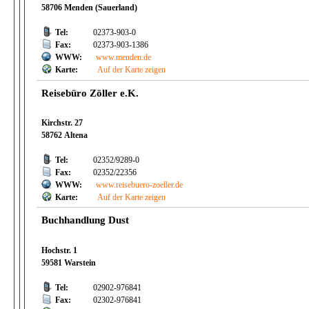
58706 Menden (Sauerland)
Tel:
02373-903-0
Fax:
02373-903-1386
WWW:
www.menden.de
Karte:
Auf der Karte zeigen
Reisebüro Zöller e.K.
Kirchstr. 27
58762 Altena
Tel:
02352/9289-0
Fax:
02352/22356
WWW:
www.reisebuero-zoeller.de
Karte:
Auf der Karte zeigen
Buchhandlung Dust
Hochstr. 1
59581 Warstein
Tel:
02902-976841
Fax:
02302-976841