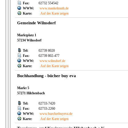
Fax:
02732 554542
WWW:
www.mankelmuth.de
Karte:
Auf der Karte zeigen
Gemeinde Wilnsdorf
Marktplatz 1
57234 Wilnsdorf
Tel:
02739 8020
Fax:
02739 802-477
WWW:
www.wilnsdorf.de
Karte:
Auf der Karte zeigen
Buchhandlung - bücher buy eva
Markt 5
57271 Hilchenbach
Tel:
02733-7420
Fax:
02733-2260
WWW:
www.buecherbuyeva.de
Karte:
Auf der Karte zeigen