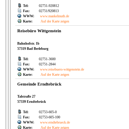
Tel:
02751-920812
Fax:
02751/920813
WWW:
www.mankelmuth.de
Karte:
Auf der Karte zeigen
Reisebüro Wittgenstein
Bahnhofstr. 1b
57319 Bad Berleburg
Tel:
02751-3600
Fax:
02751-2844
WWW:
www.reisebuero-wittgenstein.de
Karte:
Auf der Karte zeigen
Gemeinde Erndtebrück
Talstraße 27
57339 Erndtebrück
Tel:
02753-605-0
Fax:
02753-605-100
WWW:
www.erndtebrueck.de
Karte:
Auf der Karte zeigen