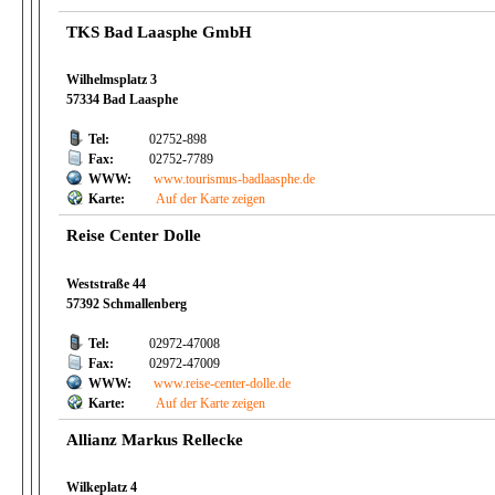
TKS Bad Laasphe GmbH
Wilhelmsplatz 3
57334 Bad Laasphe
Tel:
02752-898
Fax:
02752-7789
WWW:
www.tourismus-badlaasphe.de
Karte:
Auf der Karte zeigen
Reise Center Dolle
Weststraße 44
57392 Schmallenberg
Tel:
02972-47008
Fax:
02972-47009
WWW:
www.reise-center-dolle.de
Karte:
Auf der Karte zeigen
Allianz Markus Rellecke
Wilkeplatz 4