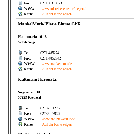
Fax:
027130310023
WWW:
www.tui-reisecenter.de/siegen2
Karte:
Auf der Karte zeigen
MankelMuth/ Blaue Blume GbR.
Hauptmarkt 16-18
57076 Siegen
Tel:
0271 4852741
Fax:
0271 4852742
WWW:
www.mankelmuth.de
Karte:
Auf der Karte zeigen
Kulturamt Kreuztal
Siegenerstr. 18
57223 Kreuztal
Tel:
02732-51226
Fax:
02732-57936
WWW:
www.kreuztal-kultur.de
Karte:
Auf der Karte zeigen