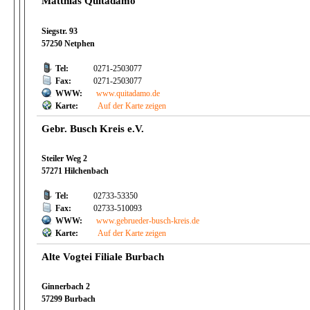
Matthias Quitadamo
Siegstr. 93
57250 Netphen
Tel:
0271-2503077
Fax:
0271-2503077
WWW:
www.quitadamo.de
Karte:
Auf der Karte zeigen
Gebr. Busch Kreis e.V.
Steiler Weg 2
57271 Hilchenbach
Tel:
02733-53350
Fax:
02733-510093
WWW:
www.gebrueder-busch-kreis.de
Karte:
Auf der Karte zeigen
Alte Vogtei Filiale Burbach
Ginnerbach 2
57299 Burbach