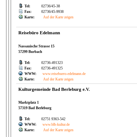
Tel:
02736/45-38
Fax:
02736/45-9938
Karte:
Auf der Karte zeigen
Reisebüro Edelmann
Nassauische Strasse 15
57299 Burbach
Tel:
02736-491323
Fax:
02736-491325
WWW:
www.reisebuero-edelmann.de
Karte:
Auf der Karte zeigen
Kulturgemeinde Bad Berleburg e.V.
Marktplatz 1
57319 Bad Berleburg
Tel:
02751 9363-542
WWW:
www.blb-kultur.de
Karte:
Auf der Karte zeigen