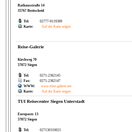
Rathausstraße 14
35767 Breitscheid
Tel:
02777-9119389
Karte:
Auf der Karte zeigen
Reise-Galerie
Kirchweg 70
57072 Siegen
Tel:
0271-2382145
Fax:
0271-2382147
WWW:
www.reise-galerie.net
Karte:
Auf der Karte zeigen
TUI Reisecenter Siegen Unterstadt
Europastr. 13
57072 Siegen
Tel:
027130310021