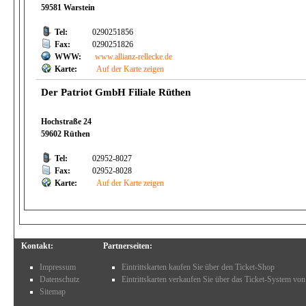
59581 Warstein
Tel:
0290251856
Fax:
0290251826
WWW:
www.allianz-rellecke.de
Karte:
Auf der Karte zeigen
Der Patriot GmbH Filiale Rüthen
Hochstraße 24
59602 Rüthen
Tel:
02952-8027
Fax:
02952-8028
Karte:
Auf der Karte zeigen
Kontakt:
Partnerseiten:
Impressum
Eintrittskarten kaufen Sie über den Ticket-Shop
Datenschutz
Eintrittskarten verkaufen Sie über das Ticket-System von
Sitemap