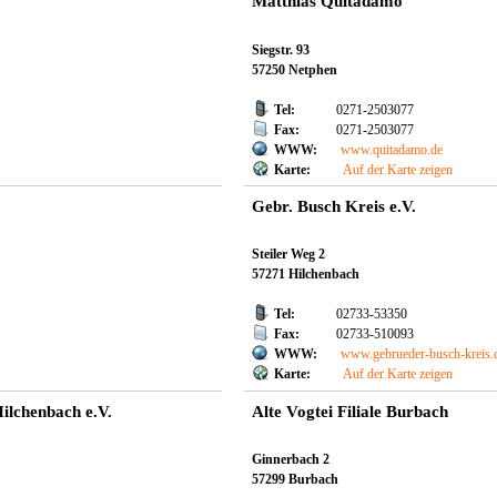
Matthias Quitadamo
Siegstr. 93
57250 Netphen
Tel:
0271-2503077
Fax:
0271-2503077
WWW:
www.quitadamo.de
Karte:
Auf der Karte zeigen
Gebr. Busch Kreis e.V.
Steiler Weg 2
57271 Hilchenbach
Tel:
02733-53350
Fax:
02733-510093
WWW:
www.gebrueder-busch-kreis.
Karte:
Auf der Karte zeigen
ilchenbach e.V.
Alte Vogtei Filiale Burbach
Ginnerbach 2
57299 Burbach