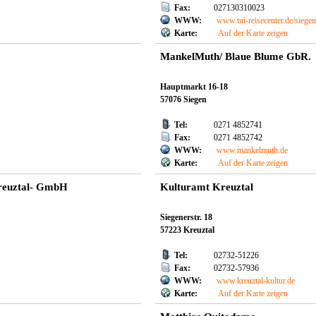
Fax:
027130310023
WWW:
www.tui-reisecenter.de/siege
Karte:
Auf der Karte zeigen
MankelMuth/ Blaue Blume GbR.
Hauptmarkt 16-18
57076 Siegen
Tel:
0271 4852741
Fax:
0271 4852742
m
WWW:
www.mankelmuth.de
Karte:
Auf der Karte zeigen
reuztal- GmbH
Kulturamt Kreuztal
Siegenerstr. 18
57223 Kreuztal
Tel:
02732-51226
Fax:
02732-57936
WWW:
www.kreuztal-kultur.de
Karte:
Auf der Karte zeigen