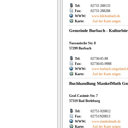
Tel:
02733 288133
Fax:
02733 288288
WWW:
www.hilchenbach.de
Karte:
Auf der Karte zeigen
Gemeinde Burbach - Kulturbü
Nassauische Str. 8
57299 Burbach
Tel:
02736/45-88
Fax:
02736/45-9988
WWW:
www.burbach-siegerland.
Karte:
Auf der Karte zeigen
Buchhandlung MankelMuth Gm
Graf-Casimir-Str. 7
57319 Bad Berleburg
Tel:
02751-920812
Fax:
02751/920813
WWW:
www.mankelmuth.de
Karte:
Auf der Karte zeigen