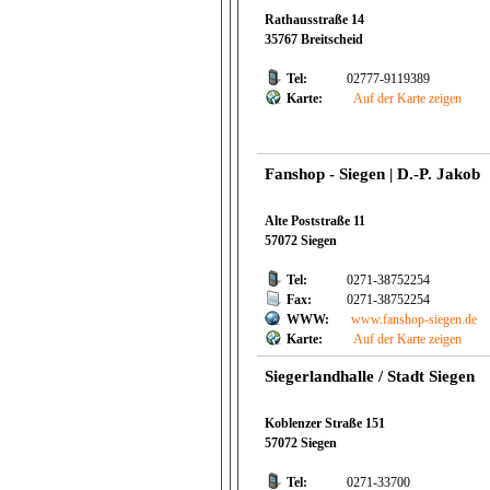
Rathausstraße 14
35767 Breitscheid
Tel:
02777-9119389
Karte:
Auf der Karte zeigen
Fanshop - Siegen | D.-P. Jakob
Alte Poststraße 11
57072 Siegen
Tel:
0271-38752254
Fax:
0271-38752254
WWW:
www.fanshop-siegen.de
Karte:
Auf der Karte zeigen
Siegerlandhalle / Stadt Siegen
Koblenzer Straße 151
57072 Siegen
Tel:
0271-33700