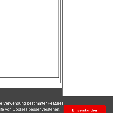
ie Verwendung bestimmter Features
lfe von Cookies besser verstehen,
Einverstanden