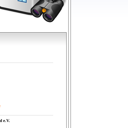
e
 e.V.