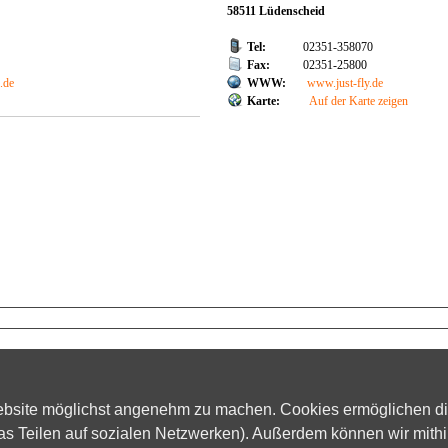
58511 Lüdenscheid
Tel:
02351-358070
Fax:
02351-25800
.de
WWW:
www.just-fly.de
Karte:
Auf der Karte zeigen
ufen Sie über den Ticket-Shop
ebsite möglichst angenehm zu machen. Cookies ermöglichen d
rkaufen Sie über das Ticket-System von ProTicket
das Teilen auf sozialen Netzwerken). Außerdem können wir mithi