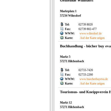
Gemeinde Wilnsdorf
Marktplatz 1
57234 Wilnsdorf
Tel:
02739 8020
Fax:
02739 802-477
WWW:
www.wilnsdorf.de
Karte:
Auf der Karte zeigen
Buchhandlung - bücher buy eva
Markt 5
57271 Hilchenbach
Tel:
02733-7420
Fax:
02733-2260
WWW:
www.buecherbuyeva.de
Karte:
Auf der Karte zeigen
Tourismus- und Kneippverein H
Markt 12
57271 Hilchenbach