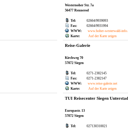
Westernoher Str. 7a
56477 Rennerod
Tel:
02664/9939093
Fax:
02664/9931994
WWW:
www.hoher-westerwald-info.
Karte:
Auf der Karte zeigen
Reise-Galerie
Kirchweg 70
57072 Siegen
Tel:
0271-2382145
Fax:
0271-2382147
WWW:
www.reise-galerie.net
Karte:
Auf der Karte zeigen
TUI Reisecenter Siegen Unterstad
Europastr. 13
57072 Siegen
Tel:
027130310021