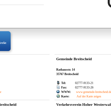
irekt
Gemeinde Breitscheid
Rathausstr. 14
35767 Breitscheid
Tel:
02777-9133-21
Fax:
02777-9133-26
de
WWW:
www.gemeinde-breitscheid.d
Karte:
Auf der Karte zeigen
Breitscheid
Verkehrsverein Hoher Westerwald