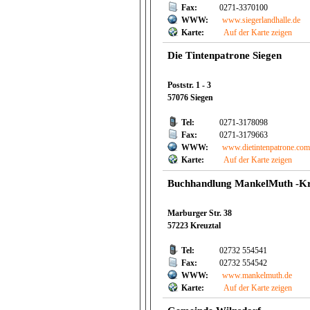
Fax:
0271-3370100
WWW:
www.siegerlandhalle.de
Karte:
Auf der Karte zeigen
Die Tintenpatrone Siegen
Poststr. 1 - 3
57076 Siegen
Tel:
0271-3178098
Fax:
0271-3179663
WWW:
www.dietintenpatrone.co
Karte:
Auf der Karte zeigen
Buchhandlung MankelMuth -K
Marburger Str. 38
57223 Kreuztal
Tel:
02732 554541
Fax:
02732 554542
WWW:
www.mankelmuth.de
Karte:
Auf der Karte zeigen