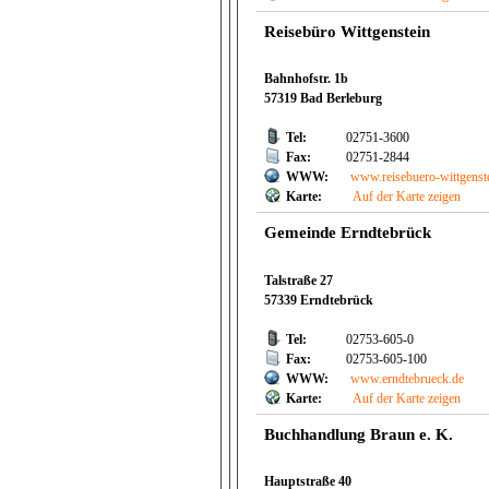
Reisebüro Wittgenstein
Bahnhofstr. 1b
57319 Bad Berleburg
Tel:
02751-3600
Fax:
02751-2844
WWW:
www.reisebuero-wittgenst
Karte:
Auf der Karte zeigen
Gemeinde Erndtebrück
Talstraße 27
57339 Erndtebrück
Tel:
02753-605-0
Fax:
02753-605-100
WWW:
www.erndtebrueck.de
Karte:
Auf der Karte zeigen
Buchhandlung Braun e. K.
Hauptstraße 40