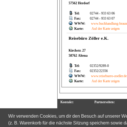
57562 Herdorf
Tel:
02744 - 933 63 06
Fax:
02744 - 933 63 07
WWW:
www.buchhandlung-braun
Karte:
Auf der Karte zeigen
Reisebüro Zöller e.K.
Kirchstr. 27
58762 Altena
Tel:
02352/9289-0
Fax:
02352/22356
WWW:
www.reisebuero-zoeller.de
Karte:
Auf der Karte zeigen
Kontakt:
Partnerseiten:
Impressum
Eintrittskarten ka
Wir verwenden Cookies, um dir den Besuch auf unserer W
Datenschutz
Eintrittskarten ve
Sitemap
(z. B. Warenkorb für die nächste Sitzung speichern sowie 