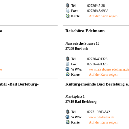
Tel:
02736/45-38
Fax:
02736/45-9938
Karte:
Auf der Karte zeigen
ro
Reisebüro Edelmann
Nassauische Strasse 15
57299 Burbach
Tel:
02736-491323
Fax:
02736-491325
de
WWW:
www.reisebuero-edelmann.de
Karte:
Auf der Karte zeigen
bH -Bad Berleburg-
Kulturgemeinde Bad Berleburg e.
Marktplatz 1
57319 Bad Berleburg
Tel:
02751 9363-542
WWW:
www.blb-kultur.de
Karte:
Auf der Karte zeigen