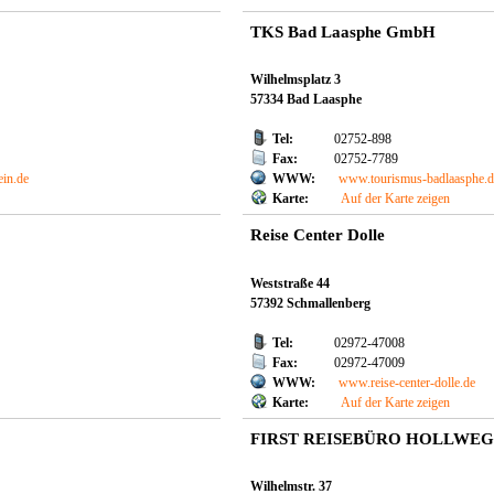
TKS Bad Laasphe GmbH
Wilhelmsplatz 3
57334 Bad Laasphe
Tel:
02752-898
Fax:
02752-7789
ein.de
WWW:
www.tourismus-badlaasphe.d
Karte:
Auf der Karte zeigen
Reise Center Dolle
Weststraße 44
57392 Schmallenberg
Tel:
02972-47008
Fax:
02972-47009
WWW:
www.reise-center-dolle.de
Karte:
Auf der Karte zeigen
FIRST REISEBÜRO HOLLWEG
Wilhelmstr. 37