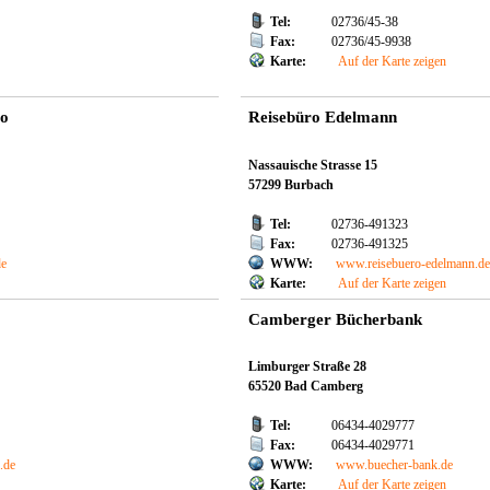
Tel:
02736/45-38
Fax:
02736/45-9938
Karte:
Auf der Karte zeigen
ro
Reisebüro Edelmann
Nassauische Strasse 15
57299 Burbach
Tel:
02736-491323
Fax:
02736-491325
de
WWW:
www.reisebuero-edelmann.de
Karte:
Auf der Karte zeigen
Camberger Bücherbank
Limburger Straße 28
65520 Bad Camberg
Tel:
06434-4029777
Fax:
06434-4029771
.de
WWW:
www.buecher-bank.de
Karte:
Auf der Karte zeigen