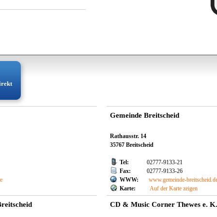
irekt
Gemeinde Breitscheid
Rathausstr. 14
35767 Breitscheid
Tel:
02777-9133-21
Fax:
02777-9133-26
de
WWW:
www.gemeinde-breitscheid.d
Karte:
Auf der Karte zeigen
Breitscheid
CD & Music Corner Thewes e. K