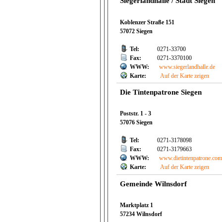
Siegerlandhalle / Stadt Siegen
Koblenzer Straße 151
57072 Siegen
Tel:
0271-33700
Fax:
0271-3370100
WWW:
www.siegerlandhalle.de
Karte:
Auf der Karte zeigen
Die Tintenpatrone Siegen
Poststr. 1 - 3
57076 Siegen
Tel:
0271-3178098
Fax:
0271-3179663
WWW:
www.dietintenpatrone.co
Karte:
Auf der Karte zeigen
Gemeinde Wilnsdorf
Marktplatz 1
57234 Wilnsdorf