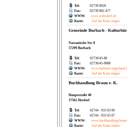
Tel:
02739 8020
Fax:
02739 802-477
WWW:
www.wilnsdorf.de
Karte:
Auf der Karte zeigen
Gemeinde Burbach - Kulturbü
Nassauische Str. 8
57299 Burbach
Tel:
02736/45-88
Fax:
02736/45-9988
WWW:
www.burbach-siegerland.
Karte:
Auf der Karte zeigen
Buchhandlung Braun e. K.
Hauptstraße 40
57562 Herdorf
Tel:
02744 - 933 63 06
Fax:
02744 - 933 63 07
WWW:
www.buchhandlung-braun
Karte:
Auf der Karte zeigen