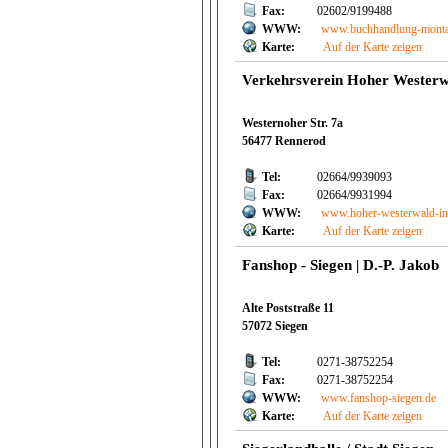
Fax:
02602/9199488
WWW:
www.buchhandlung-monta
Karte:
Auf der Karte zeigen
Verkehrsverein Hoher Westerwa
Westernoher Str. 7a
56477 Rennerod
Tel:
02664/9939093
Fax:
02664/9931994
WWW:
www.hoher-westerwald-in
Karte:
Auf der Karte zeigen
Fanshop - Siegen | D.-P. Jakob
Alte Poststraße 11
57072 Siegen
Tel:
0271-38752254
Fax:
0271-38752254
WWW:
www.fanshop-siegen.de
Karte:
Auf der Karte zeigen