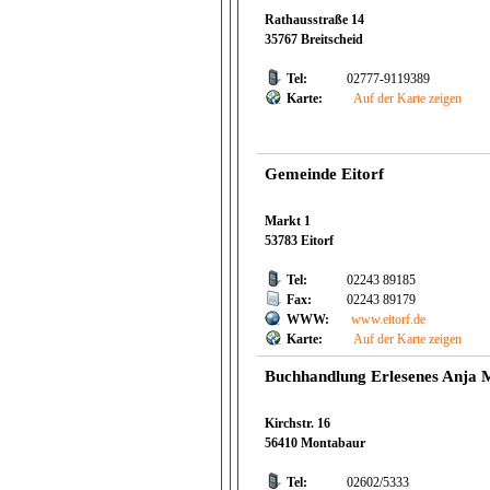
Rathausstraße 14
35767 Breitscheid
Tel:
02777-9119389
Karte:
Auf der Karte zeigen
Gemeinde Eitorf
Markt 1
53783 Eitorf
Tel:
02243 89185
Fax:
02243 89179
WWW:
www.eitorf.de
Karte:
Auf der Karte zeigen
Buchhandlung Erlesenes Anja 
Kirchstr. 16
56410 Montabaur
Tel:
02602/5333