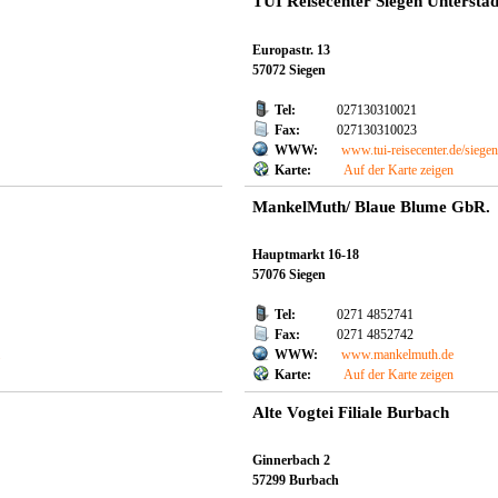
TUI Reisecenter Siegen Unterstad
Europastr. 13
57072 Siegen
Tel:
027130310021
Fax:
027130310023
WWW:
www.tui-reisecenter.de/siege
Karte:
Auf der Karte zeigen
MankelMuth/ Blaue Blume GbR.
Hauptmarkt 16-18
57076 Siegen
Tel:
0271 4852741
Fax:
0271 4852742
m
WWW:
www.mankelmuth.de
Karte:
Auf der Karte zeigen
Alte Vogtei Filiale Burbach
Ginnerbach 2
57299 Burbach