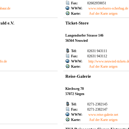
Fax:
02602959051
baur.de
WWW:
www.reisebuero-scherhag.de
Karte:
Auf der Karte zeigen
ld e.V.
Ticket-Store
Langendorfer Strasse 146
56564 Neuwied
Tel:
02631 943111
Fax:
02631 943112
fo.de
WWW:
http://www.neuwied-tickets.d
Karte:
Auf der Karte zeigen
Reise-Galerie
Kirchweg 70
57072 Siegen
Tel:
0271-2382145
Fax:
0271-2382147
WWW:
www.reise-galerie.net
Karte:
Auf der Karte zeigen