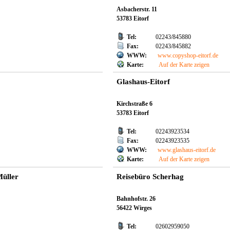
Asbacherstr. 11
53783 Eitorf
Tel:
02243/845880
Fax:
02243/845882
WWW:
www.copyshop-eitorf.de
Karte:
Auf der Karte zeigen
Glashaus-Eitorf
Kirchstraße 6
53783 Eitorf
Tel:
02243923534
Fax:
02243923535
WWW:
www.glashaus-eitorf.de
Karte:
Auf der Karte zeigen
Müller
Reisebüro Scherhag
Bahnhofstr. 26
56422 Wirges
Tel:
02602959050