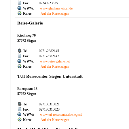
Fax:
02243923535
WWW:
www.glashaus-eitorf.de
Karte:
Auf der Karte zeigen
Reise-Galerie
Kirchweg 70
57072 Siegen
Tel:
0271-2382145
Fax:
0271-2382147
WWW:
www.reise-galerie.net
Karte:
Auf der Karte zeigen
TUI Reisecenter Siegen Unterstadt
Europastr. 13
57072 Siegen
Tel:
027130310021
Fax:
027130310023
WWW:
www.tui-reisecenter.de/siegen2
Karte:
Auf der Karte zeigen