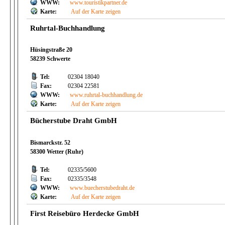
WWW:
www.touristikpartner.de
Karte:
Auf der Karte zeigen
Ruhrtal-Buchhandlung
Hüsingstraße 20
58239 Schwerte
Tel:
02304 18040
Fax:
02304 22581
WWW:
www.ruhrtal-buchhandlung.de
Karte:
Auf der Karte zeigen
Bücherstube Draht GmbH
Bismarckstr. 52
58300 Wetter (Ruhr)
Tel:
02335/5600
Fax:
02335/3548
WWW:
www.buecherstubedraht.de
Karte:
Auf der Karte zeigen
First Reisebüro Herdecke GmbH