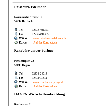
Reisebüro Edelmann
Nassauische Strasse 15
57299 Burbach
Tel:
02736-491323
Fax:
02736-491325
WWW:
www.reisebuero-edelmann.de
Karte:
Auf der Karte zeigen
Reisebüro an der Springe
Flensburgstr. 22
58093 Hagen
Tel:
02331-28018
Fax:
02331/23635
WWW:
www.reisebuero-springe.de
Karte:
Auf der Karte zeigen
HAGEN.Wirtschaftsentwicklung
Rathausstr. 2