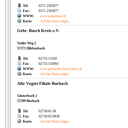
Tel:
0271-2503077
Fax:
0271-2503077
WWW:
www.quitadamo.de
Karte:
Auf der Karte zeigen
Gebr. Busch Kreis e.V.
Steiler Weg 2
57271 Hilchenbach
Tel:
02733-53350
Fax:
02733-510093
WWW:
www.gebrueder-busch-kreis.de
Karte:
Auf der Karte zeigen
Alte Vogtei Filiale Burbach
Ginnerbach 2
57299 Burbach
Tel:
02736/45-38
Fax:
02736/45-9938
Karte:
Auf der Karte zeigen