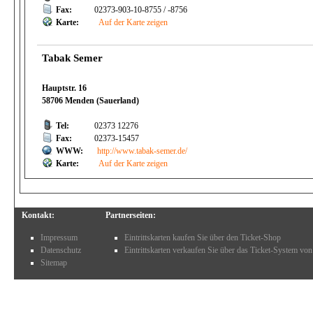
Fax:
02373-903-10-8755 / -8756
Karte:
Auf der Karte zeigen
Tabak Semer
Hauptstr. 16
58706 Menden (Sauerland)
Tel:
02373 12276
Fax:
02373-15457
WWW:
http://www.tabak-semer.de/
Karte:
Auf der Karte zeigen
Kontakt:
Partnerseiten:
Impressum
Eintrittskarten kaufen Sie über den Ticket-Shop
Datenschutz
Eintrittskarten verkaufen Sie über das Ticket-System von
Sitemap