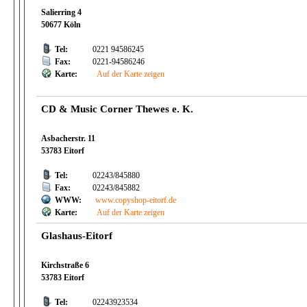
Salierring 4
50677 Köln
Tel:
0221 94586245
Fax:
0221-94586246
Karte:
Auf der Karte zeigen
CD & Music Corner Thewes e. K.
Asbacherstr. 11
53783 Eitorf
Tel:
02243/845880
Fax:
02243/845882
WWW:
www.copyshop-eitorf.de
Karte:
Auf der Karte zeigen
Glashaus-Eitorf
Kirchstraße 6
53783 Eitorf
Tel:
02243923534