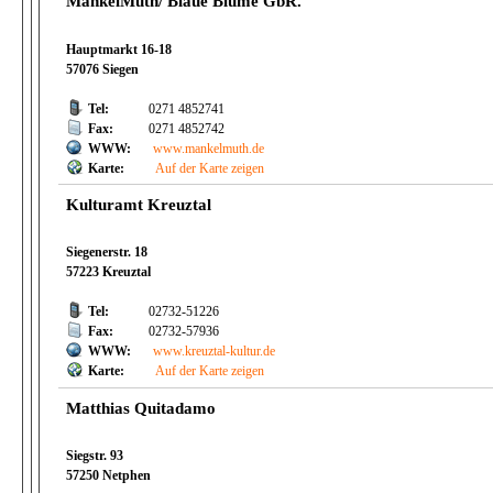
MankelMuth/ Blaue Blume GbR.
Hauptmarkt 16-18
57076 Siegen
Tel:
0271 4852741
Fax:
0271 4852742
WWW:
www.mankelmuth.de
Karte:
Auf der Karte zeigen
Kulturamt Kreuztal
Siegenerstr. 18
57223 Kreuztal
Tel:
02732-51226
Fax:
02732-57936
WWW:
www.kreuztal-kultur.de
Karte:
Auf der Karte zeigen
Matthias Quitadamo
Siegstr. 93
57250 Netphen