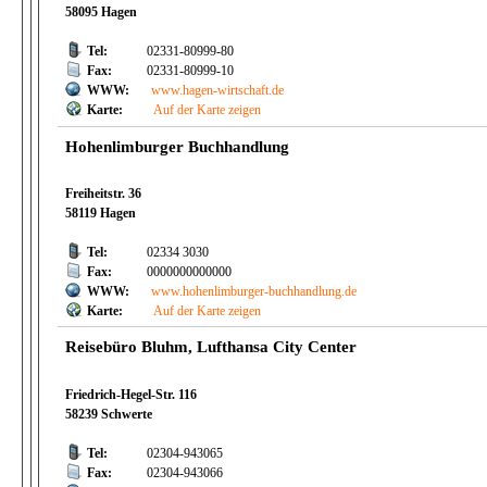
58095 Hagen
Tel:
02331-80999-80
Fax:
02331-80999-10
WWW:
www.hagen-wirtschaft.de
Karte:
Auf der Karte zeigen
Hohenlimburger Buchhandlung
Freiheitstr. 36
58119 Hagen
Tel:
02334 3030
Fax:
0000000000000
WWW:
www.hohenlimburger-buchhandlung.de
Karte:
Auf der Karte zeigen
Reisebüro Bluhm, Lufthansa City Center
Friedrich-Hegel-Str. 116
58239 Schwerte
Tel:
02304-943065
Fax:
02304-943066