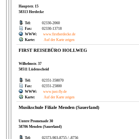
Hauptstr. 15
58313 Herdecke
Tel:
02330-2060
Fax:
02330-13718
WWW:
www.firstherdecke.de
Karte:
Auf der Karte zeigen
FIRST REISEBÜRO HOLLWEG
Wilhelmstr. 37
58511 Lüdenscheid
Tel:
02351-358070
Fax:
02351-25800
WWW:
www.just-fly.de
Karte:
Auf der Karte zeigen
Musikschule Filiale Menden (Sauerland)
Untere Promenade 30
58706 Menden (Sauerland)
Tel:
02373-903-8755 / -8756