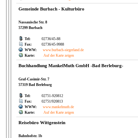
Gemeinde Burbach - Kulturbüro
Nassauische Str. 8
57299 Burbach
Tel:
02736/45-88
Fax:
02736/45-9988
WWW:
www.burbach-siegerland.de
Karte:
Auf der Karte zeigen
Buchhandlung MankelMuth GmbH -Bad Berleburg-
Graf-Casimir-Str. 7
57319 Bad Berleburg
Tel:
02751-920812
Fax:
02751/920813
WWW:
www.mankelmuth.de
Karte:
Auf der Karte zeigen
Reisebüro Wittgenstein
Bahnhofstr. 1b