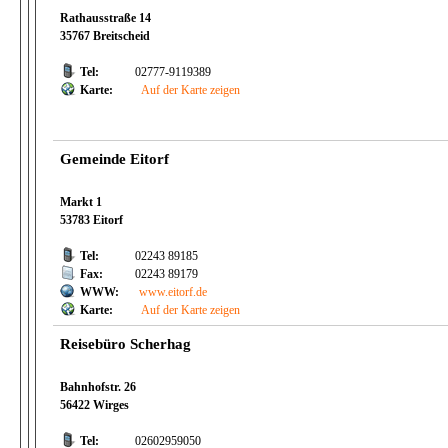
Rathausstraße 14
35767 Breitscheid
Tel:
02777-9119389
Karte:
Auf der Karte zeigen
Gemeinde Eitorf
Markt 1
53783 Eitorf
Tel:
02243 89185
Fax:
02243 89179
WWW:
www.eitorf.de
Karte:
Auf der Karte zeigen
Reisebüro Scherhag
Bahnhofstr. 26
56422 Wirges
Tel:
02602959050