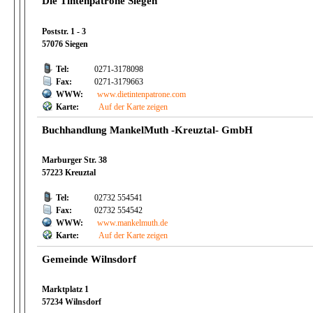
Die Tintenpatrone Siegen
Poststr. 1 - 3
57076 Siegen
Tel:
0271-3178098
Fax:
0271-3179663
WWW:
www.dietintenpatrone.com
Karte:
Auf der Karte zeigen
Buchhandlung MankelMuth -Kreuztal- GmbH
Marburger Str. 38
57223 Kreuztal
Tel:
02732 554541
Fax:
02732 554542
WWW:
www.mankelmuth.de
Karte:
Auf der Karte zeigen
Gemeinde Wilnsdorf
Marktplatz 1
57234 Wilnsdorf