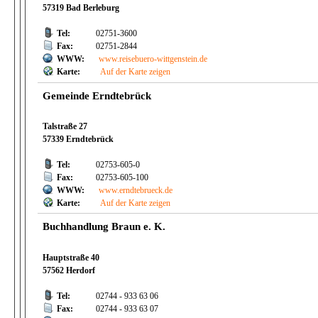
57319 Bad Berleburg
Tel:
02751-3600
Fax:
02751-2844
WWW:
www.reisebuero-wittgenstein.de
Karte:
Auf der Karte zeigen
Gemeinde Erndtebrück
Talstraße 27
57339 Erndtebrück
Tel:
02753-605-0
Fax:
02753-605-100
WWW:
www.erndtebrueck.de
Karte:
Auf der Karte zeigen
Buchhandlung Braun e. K.
Hauptstraße 40
57562 Herdorf
Tel:
02744 - 933 63 06
Fax:
02744 - 933 63 07