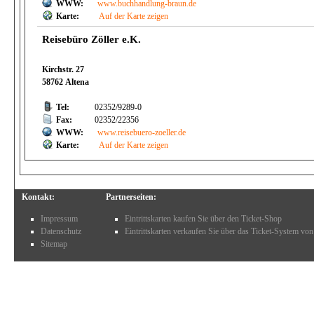
WWW:
www.buchhandlung-braun.de
Karte:
Auf der Karte zeigen
Reisebüro Zöller e.K.
Kirchstr. 27
58762 Altena
Tel:
02352/9289-0
Fax:
02352/22356
WWW:
www.reisebuero-zoeller.de
Karte:
Auf der Karte zeigen
Kontakt:
Partnerseiten:
Impressum
Eintrittskarten kaufen Sie über den Ticket-Shop
Datenschutz
Eintrittskarten verkaufen Sie über das Ticket-System von
Sitemap