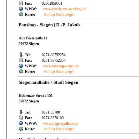
Fax:
02602959051
WWW:
www.reisebuero-scherhag.de
Karte:
Auf der Karte zeigen
Fanshop - Siegen | D.-P. Jakob
Alte Poststraße 11
57072 Siegen
Tel:
0271-38752254
Fax:
0271-38752254
WWW:
www.fanshop-siegen.de
Karte:
Auf der Karte zeigen
Siegerlandhalle / Stadt Siegen
Koblenzer Straße 151
57072 Siegen
Tel:
0271-33700
Fax:
0271-3370100
WWW:
www.siegerlandhalle.de
Karte:
Auf der Karte zeigen