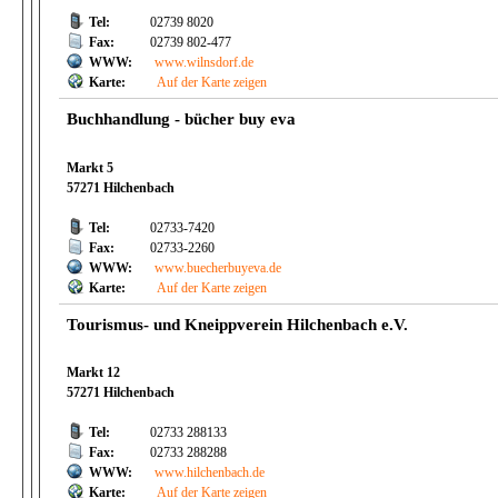
Tel:
02739 8020
Fax:
02739 802-477
WWW:
www.wilnsdorf.de
Karte:
Auf der Karte zeigen
Buchhandlung - bücher buy eva
Markt 5
57271 Hilchenbach
Tel:
02733-7420
Fax:
02733-2260
WWW:
www.buecherbuyeva.de
Karte:
Auf der Karte zeigen
Tourismus- und Kneippverein Hilchenbach e.V.
Markt 12
57271 Hilchenbach
Tel:
02733 288133
Fax:
02733 288288
WWW:
www.hilchenbach.de
Karte:
Auf der Karte zeigen