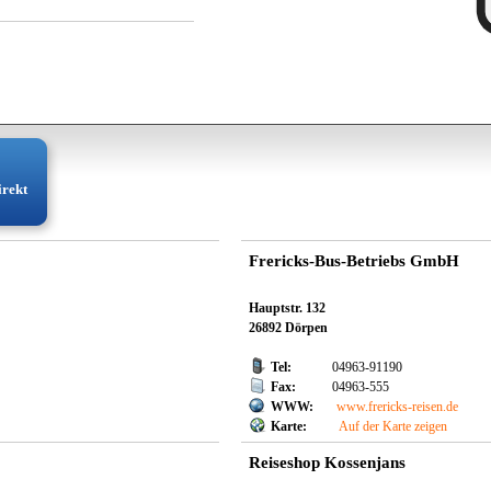
irekt
Frericks-Bus-Betriebs GmbH
Hauptstr. 132
26892 Dörpen
Tel:
04963-91190
Fax:
04963-555
WWW:
www.frericks-reisen.de
Karte:
Auf der Karte zeigen
Reiseshop Kossenjans