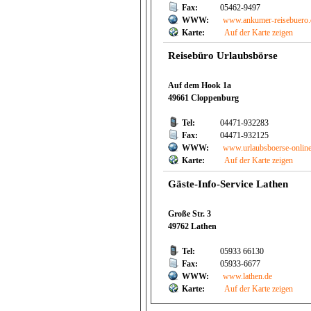
Fax:
05462-9497
WWW:
www.ankumer-reisebuero.
Karte:
Auf der Karte zeigen
Reisebüro Urlaubsbörse
Auf dem Hook 1a
49661 Cloppenburg
Tel:
04471-932283
Fax:
04471-932125
WWW:
www.urlaubsboerse-online
Karte:
Auf der Karte zeigen
Gäste-Info-Service Lathen
Große Str. 3
49762 Lathen
Tel:
05933 66130
Fax:
05933-6677
WWW:
www.lathen.de
Karte:
Auf der Karte zeigen