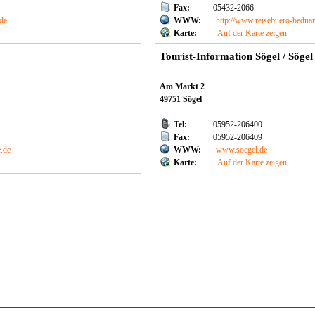
Fax:
05432-2066
de
WWW:
http://www.reisebuero-bednar
Karte:
Auf der Karte zeigen
Tourist-Information Sögel / Sög
Am Markt 2
49751 Sögel
Tel:
05952-206400
Fax:
05952-206409
.de
WWW:
www.soegel.de
Karte:
Auf der Karte zeigen