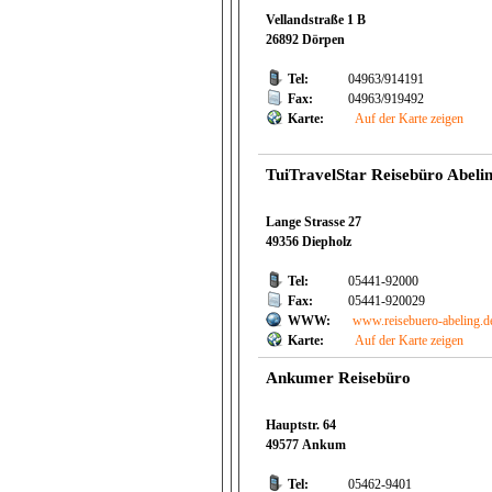
Vellandstraße 1 B
26892 Dörpen
Tel:
04963/914191
Fax:
04963/919492
Karte:
Auf der Karte zeigen
TuiTravelStar Reisebüro Abeli
Lange Strasse 27
49356 Diepholz
Tel:
05441-92000
Fax:
05441-920029
WWW:
www.reisebuero-abeling.d
Karte:
Auf der Karte zeigen
Ankumer Reisebüro
Hauptstr. 64
49577 Ankum
Tel:
05462-9401