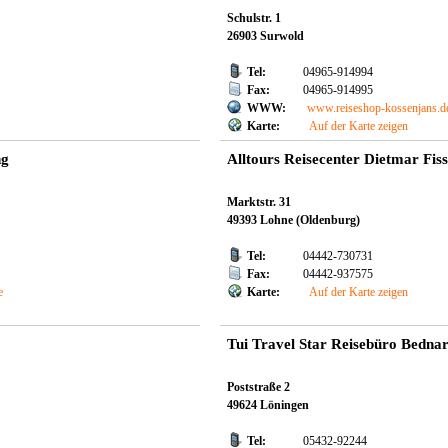
Schulstr. 1
26903 Surwold
Tel:
04965-914994
Fax:
04965-914995
WWW:
www.reiseshop-kossenjans.d
Karte:
Auf der Karte zeigen
ng
Alltours Reisecenter Dietmar Fis
Marktstr. 31
49393 Lohne (Oldenburg)
Tel:
04442-730731
Fax:
04442-937575
e
Karte:
Auf der Karte zeigen
Tui Travel Star Reisebüro Bedna
Poststraße 2
49624 Löningen
Tel:
05432-92244