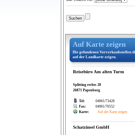
Auf Karte zeigen
Die gefundenen Vorverkaufsstellen d
auf der Landkarte zeigen.
Reisebüro Am alten Turm
Splitting rechts 28
26871 Papenburg
Tel:
04961/73428
Fax:
04961/76552
Karte:
Auf der Karte zeigen
Schatzinsel GmbH