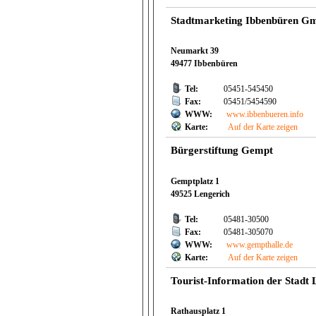
Stadtmarketing Ibbenbüren 
Neumarkt 39
49477 Ibbenbüren
Tel:
05451-545450
Fax:
05451/5454590
WWW:
www.ibbenbueren.info
Karte:
Auf der Karte zeigen
Bürgerstiftung Gempt
Gemptplatz 1
49525 Lengerich
Tel:
05481-30500
Fax:
05481-305070
WWW:
www.gempthalle.de
Karte:
Auf der Karte zeigen
Tourist-Information der Stadt 
Rathausplatz 1