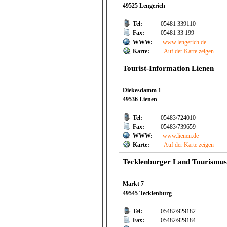
49525 Lengerich
Tel:
05481 339110
Fax:
05481 33 199
WWW:
www.lengerich.de
Karte:
Auf der Karte zeigen
Tourist-Information Lienen
Diekesdamm 1
49536 Lienen
Tel:
05483/724010
Fax:
05483/739659
WWW:
www.lienen.de
Karte:
Auf der Karte zeigen
Tecklenburger Land Tourismus 
Markt 7
49545 Tecklenburg
Tel:
05482/929182
Fax:
05482/929184