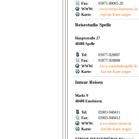
Fax:
05971-80065-20
WWW:
www.rheine-tourismus.de
Karte:
Auf der Karte zeigen
Reisestudio Spelle
Hauptstraße 27
48480 Spelle
Tel:
05977-928897
Fax:
05977-928898
WWW:
www.reisestudiospelle.de
Karte:
Auf der Karte zeigen
Intour Reisen
Markt 9
48488 Emsbüren
Tel:
05903-940411
Fax:
05903-940413
WWW:
www.intour-reisen.de
Karte:
Auf der Karte zeigen