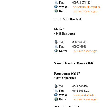
Fax:
05971 8074440
WWW:
www.touristik-center.de
Karte:
Auf der Karte zeigen
1 x 1 Schulbedarf
Markt 5
48488 Emsbüren
Tel:
05903-6860
Fax:
05903-6861
Karte:
Auf der Karte zeigen
Sancarbarlaz Tours GbR
Petersburger Wall 17
49074 Osnabrück
Tel:
0541-506470
Fax:
0541-5064729
WWW:
www.san-tours.de
Karte:
Auf der Karte zeigen