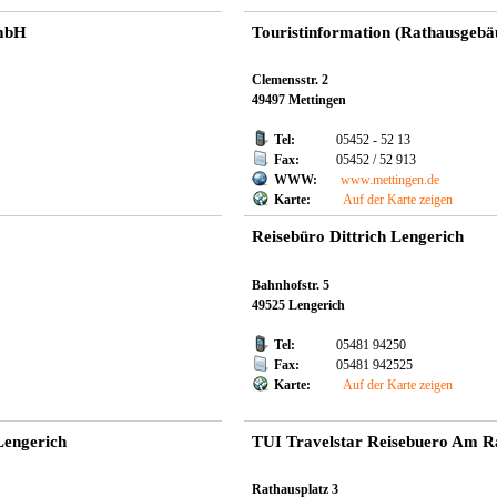
GmbH
Touristinformation (Rathausgebä
Clemensstr. 2
49497 Mettingen
Tel:
05452 - 52 13
Fax:
05452 / 52 913
WWW:
www.mettingen.de
Karte:
Auf der Karte zeigen
Reisebüro Dittrich Lengerich
Bahnhofstr. 5
49525 Lengerich
Tel:
05481 94250
Fax:
05481 942525
Karte:
Auf der Karte zeigen
Lengerich
TUI Travelstar Reisebuero Am R
Rathausplatz 3