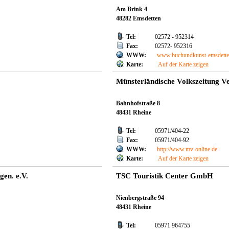
Am Brink 4
48282 Emsdetten
Tel:
02572 - 952314
Fax:
02572- 952316
WWW:
www.buchundkunst-emsdette
Karte:
Auf der Karte zeigen
Münsterländische Volkszeitung V
Bahnhofstraße 8
48431 Rheine
Tel:
05971/404-22
Fax:
05971/404-92
WWW:
http://www.mv-online.de
Karte:
Auf der Karte zeigen
en. e.V.
TSC Touristik Center GmbH
Nienbergstraße 94
48431 Rheine
Tel:
05971 964755