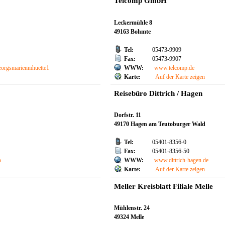
Telcomp GmbH
Leckermühle 8
49163 Bohmte
Tel:
05473-9909
Fax:
05473-9907
georgsmarienmhuette1
WWW:
www.telcomp.de
Karte:
Auf der Karte zeigen
Reisebüro Dittrich / Hagen
Dorfstr. 11
49170 Hagen am Teutoburger Wald
Tel:
05401-8356-0
Fax:
05401-8356-50
p
WWW:
www.dittrich-hagen.de
Karte:
Auf der Karte zeigen
Meller Kreisblatt Filiale Melle
Mühlenstr. 24
49324 Melle