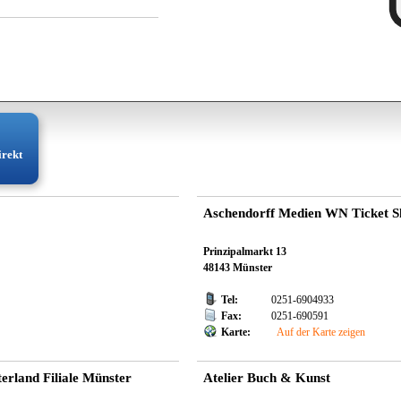
irekt
Aschendorff Medien WN Ticket Sh
Prinzipalmarkt 13
48143 Münster
Tel:
0251-6904933
Fax:
0251-690591
Karte:
Auf der Karte zeigen
terland Filiale Münster
Atelier Buch & Kunst