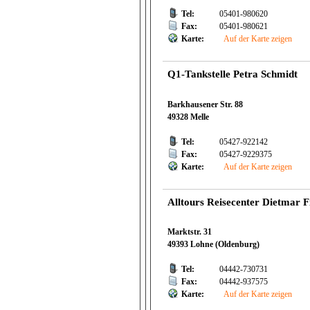
Tel:
05401-980620
Fax:
05401-980621
Karte:
Auf der Karte zeigen
Q1-Tankstelle Petra Schmidt
Barkhausener Str. 88
49328 Melle
Tel:
05427-922142
Fax:
05427-9229375
Karte:
Auf der Karte zeigen
Alltours Reisecenter Dietmar F
Marktstr. 31
49393 Lohne (Oldenburg)
Tel:
04442-730731
Fax:
04442-937575
Karte:
Auf der Karte zeigen