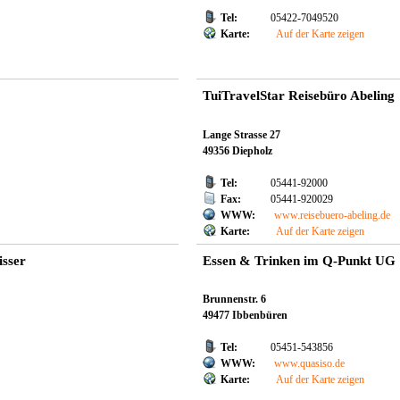
Tel:
05422-7049520
Karte:
Auf der Karte zeigen
TuiTravelStar Reisebüro Abeling
Lange Strasse 27
49356 Diepholz
Tel:
05441-92000
Fax:
05441-920029
WWW:
www.reisebuero-abeling.de
Karte:
Auf der Karte zeigen
isser
Essen & Trinken im Q-Punkt UG
Brunnenstr. 6
49477 Ibbenbüren
Tel:
05451-543856
WWW:
www.quasiso.de
Karte:
Auf der Karte zeigen