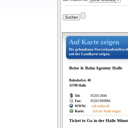
Auf Karte zeigen
Die gefundenen Vorverkaufsstellen d
auf der Landkarte zeigen.
Reise & Bahn Agentur Halle
Bahnhofstr. 40
33790 Halle
Tel:
05201/3846
Fax:
05201/669984
WWW:
rail-online.de
Karte:
Auf der Karte zeigen
Ticket to Go in der Halle Müns