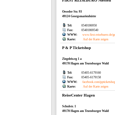
FIRST REISEBÜRO Niessen
Oeseder Str. 93
49124 Georgsmarienhütte
Tel:
0540186950
Fax:
05401869540
WWW:
www.first-reisebuero.de/
Karte:
Auf der Karte zeigen
P & P Ticketshop
Ziegeleiweg 1 a
49170 Hagen am Teutoburger Wald
Tel:
05405-6179160
Fax:
05405-6179158
WWW:
facebook.com/ppticketsho
Karte:
Auf der Karte zeigen
ReiseCenter Hagen
Schulstr. 1
49170 Hagen am Teutoburger Wald