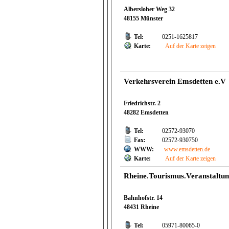
Albersloher Weg 32
48155 Münster
Tel:
0251-1625817
Karte:
Auf der Karte zeigen
Verkehrsverein Emsdetten e.V
Friedrichstr. 2
48282 Emsdetten
Tel:
02572-93070
Fax:
02572-930750
WWW:
www.emsdetten.de
Karte:
Auf der Karte zeigen
Rheine.Tourismus.Veranstaltung
Bahnhofstr. 14
48431 Rheine
Tel:
05971-80065-0