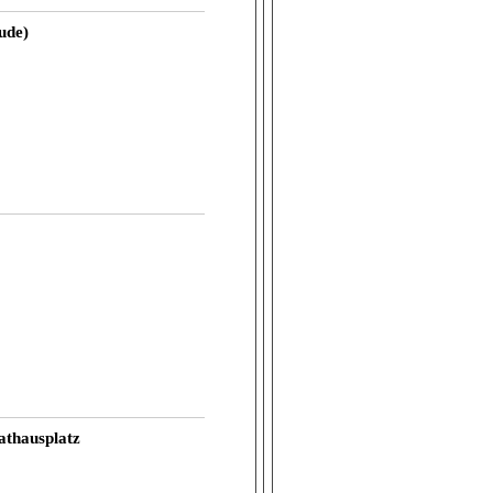
ude)
athausplatz