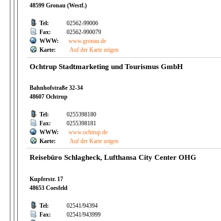
48599 Gronau (Westf.)
Tel:
02562-99006
Fax:
02562-990079
WWW:
www.gronau.de
Karte:
Auf der Karte zeigen
Ochtrup Stadtmarketing und Tourismus GmbH
Bahnhofstraße 32-34
48607 Ochtrup
Tel:
0255398180
Fax:
0255398181
WWW:
www.ochtrup.de
Karte:
Auf der Karte zeigen
Reisebüro Schlagheck, Lufthansa City Center OHG
Kupferstr. 17
48653 Coesfeld
Tel:
02541/94394
Fax:
02541/943999