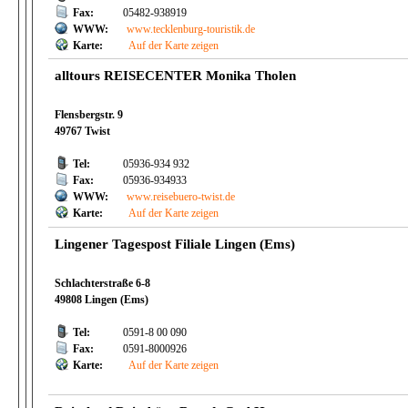
Fax:
05482-938919
WWW:
www.tecklenburg-touristik.de
Karte:
Auf der Karte zeigen
alltours REISECENTER Monika Tholen
Flensbergstr. 9
49767 Twist
Tel:
05936-934 932
Fax:
05936-934933
WWW:
www.reisebuero-twist.de
Karte:
Auf der Karte zeigen
Lingener Tagespost Filiale Lingen (Ems)
Schlachterstraße 6-8
49808 Lingen (Ems)
Tel:
0591-8 00 090
Fax:
0591-8000926
Karte:
Auf der Karte zeigen