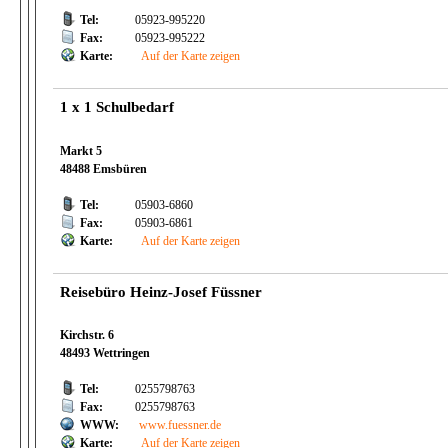
Tel:
05923-995220
Fax:
05923-995222
Karte:
Auf der Karte zeigen
1 x 1 Schulbedarf
Markt 5
48488 Emsbüren
Tel:
05903-6860
Fax:
05903-6861
Karte:
Auf der Karte zeigen
Reisebüro Heinz-Josef Füssner
Kirchstr. 6
48493 Wettringen
Tel:
0255798763
Fax:
0255798763
WWW:
www.fuessner.de
Karte:
Auf der Karte zeigen