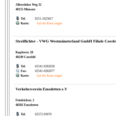
Albersloher Weg 32
48155 Münster
Tel:
0251-1625817
Karte:
Auf der Karte zeigen
Streiflichter - VWG Westmünsterland GmbH Filiale Coesfe
Kupferstr. 20
48249 Coesfeld
Tel:
02541-9282020
Fax:
02541-9282077
Karte:
Auf der Karte zeigen
Verkehrsverein Emsdetten e.V
Friedrichstr. 2
48282 Emsdetten
Tel:
02572-93070