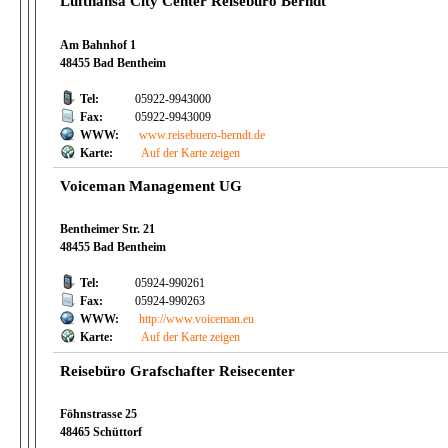
Lufthansa City Center Reisebüro Berndt
Am Bahnhof 1
48455 Bad Bentheim
Tel:
05922-9943000
Fax:
05922-9943009
WWW:
www.reisebuero-berndt.de
Karte:
Auf der Karte zeigen
Voiceman Management UG
Bentheimer Str. 21
48455 Bad Bentheim
Tel:
05924-990261
Fax:
05924-990263
WWW:
http://www.voiceman.eu
Karte:
Auf der Karte zeigen
Reisebüro Grafschafter Reisecenter
Föhnstrasse 25
48465 Schüttorf