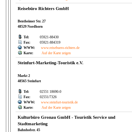
Reisebüro Richters GmbH
Bentheimer Str. 27
48529 Nordhorn
Tel:
05921-88430
Fax:
05921-884319
WWW:
www.reisebuero-richters.de
Karte:
Auf der Karte zeigen
Steinfurt-Marketing-Touristik e.V.
Markt 2
48565 Steinfurt
Tel:
02551 18690-0
Fax:
02551/7326
WWW:
www.steinfurt-touristik.de
Karte:
Auf der Karte zeigen
Kulturbüro Gronau GmbH - Touristik Service und
Stadtmarketing
Bahnhofstr. 45