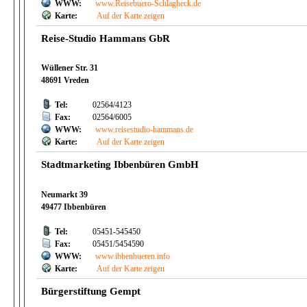
WWW:
www.Reisebuero-Schlagheck.de
Karte:
Auf der Karte zeigen
Reise-Studio Hammans GbR
Wüllener Str. 31
48691 Vreden
Tel:
02564/4123
Fax:
02564/6005
WWW:
www.reisestudio-hammans.de
Karte:
Auf der Karte zeigen
Stadtmarketing Ibbenbüren GmbH
Neumarkt 39
49477 Ibbenbüren
Tel:
05451-545450
Fax:
05451/5454590
WWW:
www.ibbenbueren.info
Karte:
Auf der Karte zeigen
Bürgerstiftung Gempt