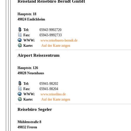
Reiseland Reisebüro Berndt GmbH
Hauptstr. 18
49824 Emlichheim
Tel:
05943 9992720
Fax:
05943-9992733
WWW:
www.reisebuero-berndt.de
Karte:
Auf der Karte zeigen
Airport Reisezentrum
Hauptstr. 126
49828 Neuenhaus
Tel:
05941-98202
Fax:
05941-98204
WWW:
www.reisedino.de
Karte:
Auf der Karte zeigen
Reisebüro Segeler
Mühlenstraße 8
49832 Freren