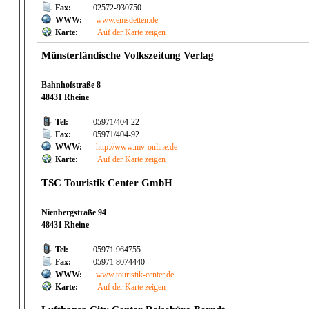
Fax:
02572-930750
WWW:
www.emsdetten.de
Karte:
Auf der Karte zeigen
Münsterländische Volkszeitung Verlag
Bahnhofstraße 8
48431 Rheine
Tel:
05971/404-22
Fax:
05971/404-92
WWW:
http://www.mv-online.de
Karte:
Auf der Karte zeigen
TSC Touristik Center GmbH
Nienbergstraße 94
48431 Rheine
Tel:
05971 964755
Fax:
05971 8074440
WWW:
www.touristik-center.de
Karte:
Auf der Karte zeigen