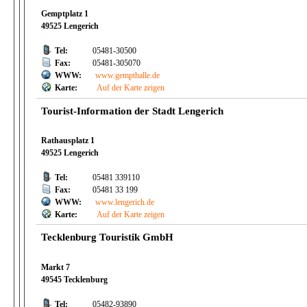
Gemptplatz 1
49525 Lengerich
Tel:
05481-30500
Fax:
05481-305070
WWW:
www.gempthalle.de
Karte:
Auf der Karte zeigen
Tourist-Information der Stadt Lengerich
Rathausplatz 1
49525 Lengerich
Tel:
05481 339110
Fax:
05481 33 199
WWW:
www.lengerich.de
Karte:
Auf der Karte zeigen
Tecklenburg Touristik GmbH
Markt 7
49545 Tecklenburg
Tel:
05482-93890