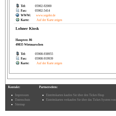
Tel:
05902-92000
Fax:
05902-5414
WWW:
www.segeler.de
Karte:
Auf der Karte zeigen
Lohner Kiosk
Hauptstr. 86
49835 Wietmarschen
Tel:
05908-938955
Fax:
05908-919939
Karte:
Auf der Karte zeigen
Kontakt:
Partnerseiten:
Impressum
Eintrittskarten kaufen Sie über den Ticket-Shop
Datenschutz
Eintrittskarten verkaufen Sie über das Ticket-System von
Sitemap