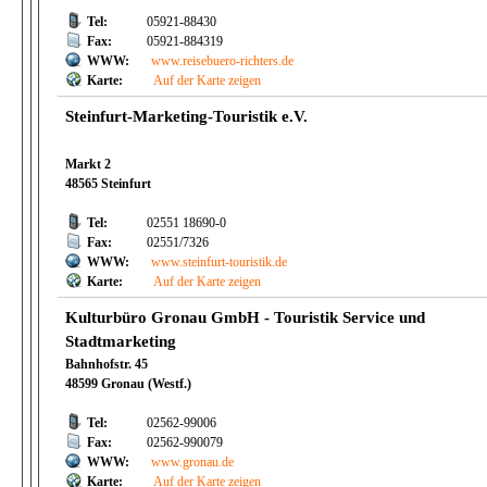
Tel:
05921-88430
Fax:
05921-884319
WWW:
www.reisebuero-richters.de
Karte:
Auf der Karte zeigen
Steinfurt-Marketing-Touristik e.V.
Markt 2
48565 Steinfurt
Tel:
02551 18690-0
Fax:
02551/7326
WWW:
www.steinfurt-touristik.de
Karte:
Auf der Karte zeigen
Kulturbüro Gronau GmbH - Touristik Service und
Stadtmarketing
Bahnhofstr. 45
48599 Gronau (Westf.)
Tel:
02562-99006
Fax:
02562-990079
WWW:
www.gronau.de
Karte:
Auf der Karte zeigen