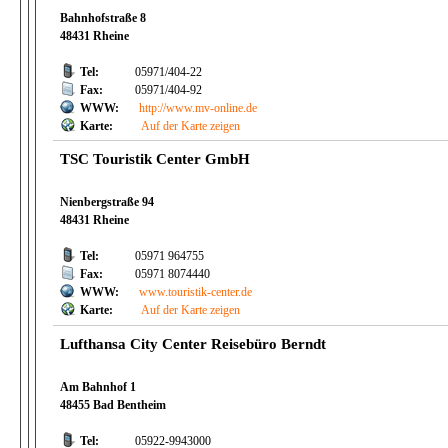
Bahnhofstraße 8
48431 Rheine
Tel:
05971/404-22
Fax:
05971/404-92
WWW:
http://www.mv-online.de
Karte:
Auf der Karte zeigen
TSC Touristik Center GmbH
Nienbergstraße 94
48431 Rheine
Tel:
05971 964755
Fax:
05971 8074440
WWW:
www.touristik-center.de
Karte:
Auf der Karte zeigen
Lufthansa City Center Reisebüro Berndt
Am Bahnhof 1
48455 Bad Bentheim
Tel:
05922-9943000