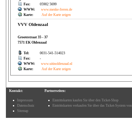
Fax:
05902 5699
WWW:
www.menke-freren.de
Karte:
Auf der Karte zeigen
VVV Oldenzaal
Grootestraat 35 - 37
7571 EK Oldenzaal
Tel:
0031-541-514023
Fax:
-
WWW:
www.uitinoldenzaal.nl
Karte:
Auf der Karte zeigen
Kontakt:
Partnerseiten:
Impressum
Eintrittskarten kaufen Sie über den Ticket-Shop
Datenschutz
Eintrittskarten verkaufen Sie über das Ticket-System von
Sitemap