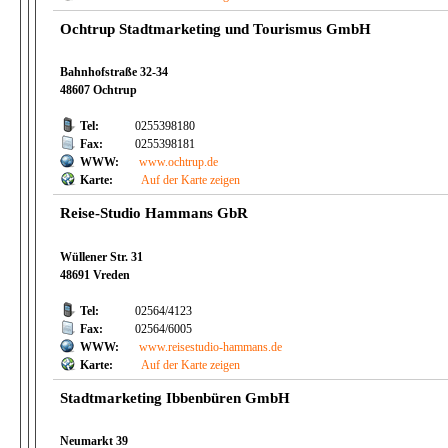
Ochtrup Stadtmarketing und Tourismus GmbH
Bahnhofstraße 32-34
48607 Ochtrup
Tel:
0255398180
Fax:
0255398181
WWW:
www.ochtrup.de
Karte:
Auf der Karte zeigen
Reise-Studio Hammans GbR
Wüllener Str. 31
48691 Vreden
Tel:
02564/4123
Fax:
02564/6005
WWW:
www.reisestudio-hammans.de
Karte:
Auf der Karte zeigen
Stadtmarketing Ibbenbüren GmbH
Neumarkt 39