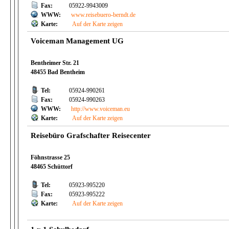
Fax:
05922-9943009
WWW:
www.reisebuero-berndt.de
Karte:
Auf der Karte zeigen
Voiceman Management UG
Bentheimer Str. 21
48455 Bad Bentheim
Tel:
05924-990261
Fax:
05924-990263
WWW:
http://www.voiceman.eu
Karte:
Auf der Karte zeigen
Reisebüro Grafschafter Reisecenter
Föhnstrasse 25
48465 Schüttorf
Tel:
05923-995220
Fax:
05923-995222
Karte:
Auf der Karte zeigen