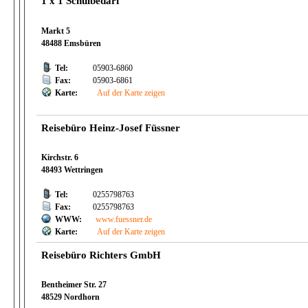
1 x 1 Schulbedarf
Markt 5
48488 Emsbüren
Tel:
05903-6860
Fax:
05903-6861
Karte:
Auf der Karte zeigen
Reisebüro Heinz-Josef Füssner
Kirchstr. 6
48493 Wettringen
Tel:
0255798763
Fax:
0255798763
WWW:
www.fuessner.de
Karte:
Auf der Karte zeigen
Reisebüro Richters GmbH
Bentheimer Str. 27
48529 Nordhorn