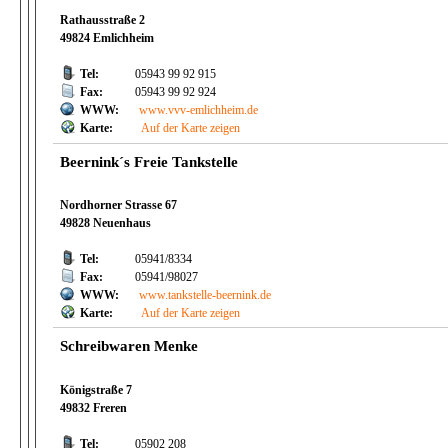
Rathausstraße 2
49824 Emlichheim
Tel:
05943 99 92 915
Fax:
05943 99 92 924
WWW:
www.vvv-emlichheim.de
Karte:
Auf der Karte zeigen
Beernink´s Freie Tankstelle
Nordhorner Strasse 67
49828 Neuenhaus
Tel:
05941/8334
Fax:
05941/98027
WWW:
www.tankstelle-beernink.de
Karte:
Auf der Karte zeigen
Schreibwaren Menke
Königstraße 7
49832 Freren
Tel:
05902 208