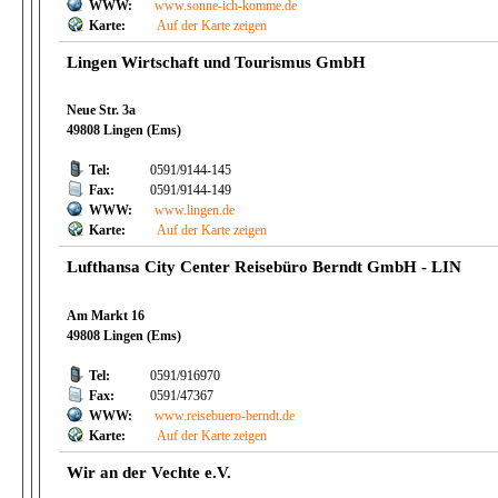
WWW:
www.sonne-ich-komme.de
Karte:
Auf der Karte zeigen
Lingen Wirtschaft und Tourismus GmbH
Neue Str. 3a
49808 Lingen (Ems)
Tel:
0591/9144-145
Fax:
0591/9144-149
WWW:
www.lingen.de
Karte:
Auf der Karte zeigen
Lufthansa City Center Reisebüro Berndt GmbH - LIN
Am Markt 16
49808 Lingen (Ems)
Tel:
0591/916970
Fax:
0591/47367
WWW:
www.reisebuero-berndt.de
Karte:
Auf der Karte zeigen
Wir an der Vechte e.V.