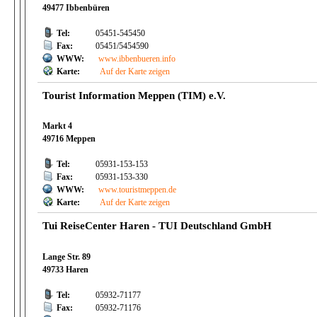
49477 Ibbenbüren
Tel:
05451-545450
Fax:
05451/5454590
WWW:
www.ibbenbueren.info
Karte:
Auf der Karte zeigen
Tourist Information Meppen (TIM) e.V.
Markt 4
49716 Meppen
Tel:
05931-153-153
Fax:
05931-153-330
WWW:
www.touristmeppen.de
Karte:
Auf der Karte zeigen
Tui ReiseCenter Haren - TUI Deutschland GmbH
Lange Str. 89
49733 Haren
Tel:
05932-71177
Fax:
05932-71176