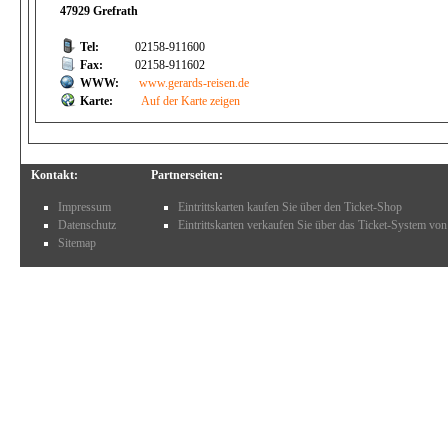
47929 Grefrath
Tel:
02158-911600
Fax:
02158-911602
WWW:
www.gerards-reisen.de
Karte:
Auf der Karte zeigen
Kontakt:
Partnerseiten:
Impressum
Eintrittskarten kaufen Sie über den Ticket-Shop
Datenschutz
Eintrittskarten verkaufen Sie über das Ticket-System von
Sitemap