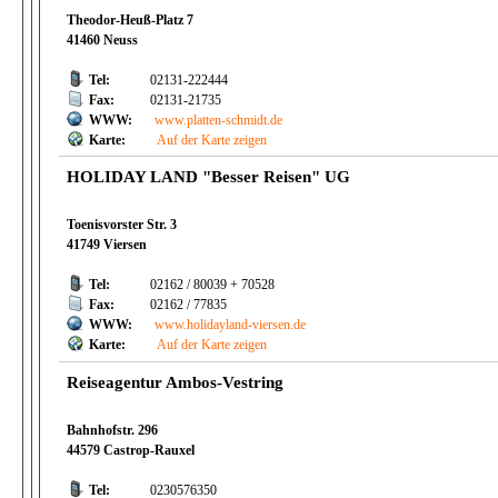
Theodor-Heuß-Platz 7
41460 Neuss
Tel:
02131-222444
Fax:
02131-21735
WWW:
www.platten-schmidt.de
Karte:
Auf der Karte zeigen
HOLIDAY LAND "Besser Reisen" UG
Toenisvorster Str. 3
41749 Viersen
Tel:
02162 / 80039 + 70528
Fax:
02162 / 77835
WWW:
www.holidayland-viersen.de
Karte:
Auf der Karte zeigen
Reiseagentur Ambos-Vestring
Bahnhofstr. 296
44579 Castrop-Rauxel
Tel:
0230576350