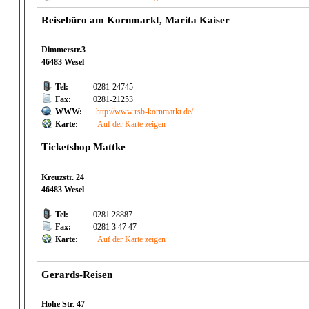
Reisebüro am Kornmarkt, Marita Kaiser
Dimmerstr.3
46483 Wesel
Tel:
0281-24745
Fax:
0281-21253
WWW:
http://www.rsb-kornmarkt.de/
Karte:
Auf der Karte zeigen
Ticketshop Mattke
Kreuzstr. 24
46483 Wesel
Tel:
0281 28887
Fax:
0281 3 47 47
Karte:
Auf der Karte zeigen
Gerards-Reisen
Hohe Str. 47