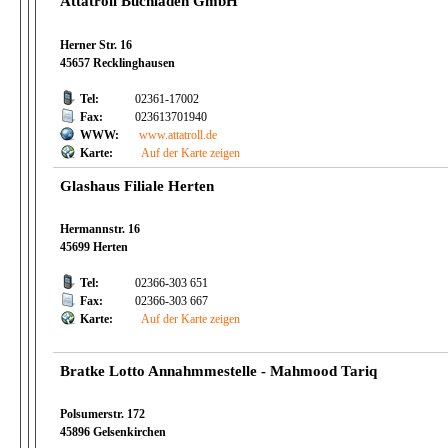
Attatroll Buchladen GmbH
Herner Str. 16
45657 Recklinghausen
Tel:
02361-17002
Fax:
023613701940
WWW:
www.attatroll.de
Karte:
Auf der Karte zeigen
Glashaus Filiale Herten
Hermannstr. 16
45699 Herten
Tel:
02366-303 651
Fax:
02366-303 667
Karte:
Auf der Karte zeigen
Bratke Lotto Annahmmestelle - Mahmood Tariq
Polsumerstr. 172
45896 Gelsenkirchen