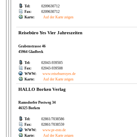
Tel:
0209630712
Fax:
0209630712
Karte:
Auf der Karte zeigen
Reisebüro Yes Vier Jahreszeiten
Grabenstrasse 46
45964 Gladbeck
Tel:
02043-939505
Fax:
02043-939508
WWW:
www.reisebueroyes.de
Karte:
Auf der Karte zeigen
HALLO Borken Verlag
Ramsdorfer Postweg 34
46325 Borken
Tel:
02861/7038586
Fax:
02861/7038559
WWW:
www.pr-esto.de
Karte:
Auf der Karte zeigen