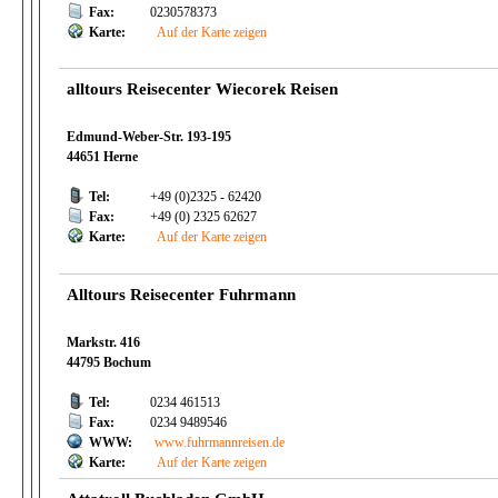
Fax:
0230578373
Karte:
Auf der Karte zeigen
alltours Reisecenter Wiecorek Reisen
Edmund-Weber-Str. 193-195
44651 Herne
Tel:
+49 (0)2325 - 62420
Fax:
+49 (0) 2325 62627
Karte:
Auf der Karte zeigen
Alltours Reisecenter Fuhrmann
Markstr. 416
44795 Bochum
Tel:
0234 461513
Fax:
0234 9489546
WWW:
www.fuhrmannreisen.de
Karte:
Auf der Karte zeigen