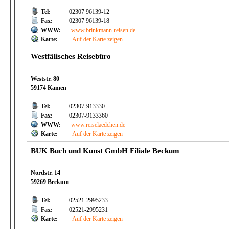
Tel:
02307 96139-12
Fax:
02307 96139-18
WWW:
www.brinkmann-reisen.de
Karte:
Auf der Karte zeigen
Westfälisches Reisebüro
Weststr. 80
59174 Kamen
Tel:
02307-913330
Fax:
02307-9133360
WWW:
www.reiselaedchen.de
Karte:
Auf der Karte zeigen
BUK Buch und Kunst GmbH Filiale Beckum
Nordstr. 14
59269 Beckum
Tel:
02521-2995233
Fax:
02521-2995231
Karte:
Auf der Karte zeigen