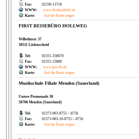
Fax:
02330-13718
WWW:
www.firstherdecke.de
Karte:
Auf der Karte zeigen
FIRST REISEBÜRO HOLLWEG
Wilhelmstr. 37
58511 Lüdenscheid
Tel:
02351-358070
Fax:
02351-25800
WWW:
www.just-fly.de
Karte:
Auf der Karte zeigen
Musikschule Filiale Menden (Sauerland)
Untere Promenade 30
58706 Menden (Sauerland)
Tel:
02373-903-8755 / -8756
Fax:
02373-903-10-8755 / -8756
Karte:
Auf der Karte zeigen