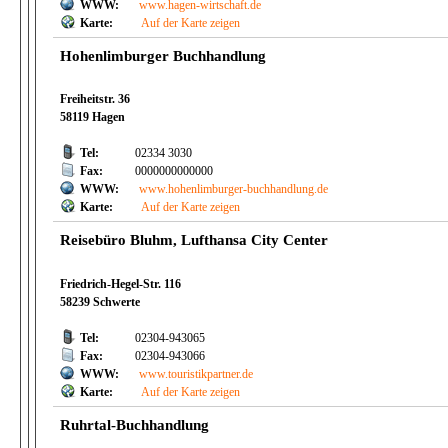
WWW:
www.hagen-wirtschaft.de
Karte:
Auf der Karte zeigen
Hohenlimburger Buchhandlung
Freiheitstr. 36
58119 Hagen
Tel:
02334 3030
Fax:
0000000000000
WWW:
www.hohenlimburger-buchhandlung.de
Karte:
Auf der Karte zeigen
Reisebüro Bluhm, Lufthansa City Center
Friedrich-Hegel-Str. 116
58239 Schwerte
Tel:
02304-943065
Fax:
02304-943066
WWW:
www.touristikpartner.de
Karte:
Auf der Karte zeigen
Ruhrtal-Buchhandlung