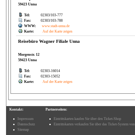
59423 Unna
Tel:
02303/103-777
Fax:
02303/103-788
WWW:
www.stadt-unna.de
Karte:
Auf der Karte zeigen
Reisebüro Wagner Filiale Unna
Morgenstr. 12
59423 Unna
Tel:
02303-16014
Fax:
02303-15052
Karte:
Auf der Karte zeigen
Kontakt:
Partnerseiten:
Impressum
Eintrittskarten kaufen Sie über den Ticket-Shop
Datenschutz
Eintrittskarten verkaufen Sie über das Ticket-System von
Sitemap