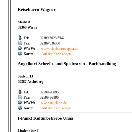
Reisebuero Wagner
Markt 8
59368 Werne
Tel:
02389/5028/5542
Fax:
02389/536030
WWW:
www.reisebuerowagner.de
Karte:
Auf der Karte zeigen
Angelkort Schreib- und Spielwaren - Buchhandlung
Südstr. 13
59387 Ascheberg
Tel:
02599-98895
Fax:
02599-98896
WWW:
www.angelkort.de
Karte:
Auf der Karte zeigen
I-Punkt Kulturbetriebe Unna
Lindenplatz 1