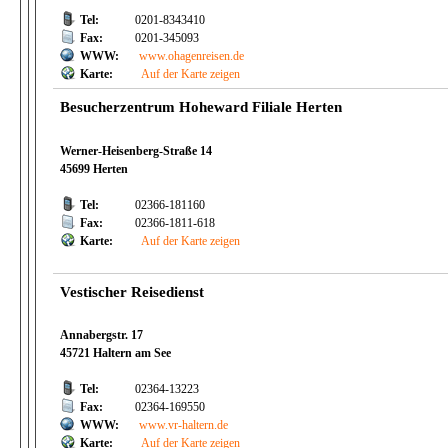
Tel:
0201-8343410
Fax:
0201-345093
WWW:
www.ohagenreisen.de
Karte:
Auf der Karte zeigen
Besucherzentrum Hoheward Filiale Herten
Werner-Heisenberg-Straße 14
45699 Herten
Tel:
02366-181160
Fax:
02366-1811-618
Karte:
Auf der Karte zeigen
Vestischer Reisedienst
Annabergstr. 17
45721 Haltern am See
Tel:
02364-13223
Fax:
02364-169550
WWW:
www.vr-haltern.de
Karte:
Auf der Karte zeigen