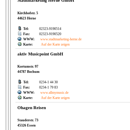
Stadtmarketing Herne GmbH
Kirchhofstr. 5
44623 Herne
Tel:
02323-9190514
Fax:
02323-9190520
WWW:
www.stadtmarketing-herne.de
Karte:
Auf der Karte zeigen
aktiv Musicpoint GmbH
Kortumstr. 97
44787 Bochum
Tel:
0234-1 44 30
Fax:
0234-1 79 83
WWW:
www.allmymusic.de
Karte:
Auf der Karte zeigen
Ohagen Reisen
Stauderstr. 73
45326 Essen