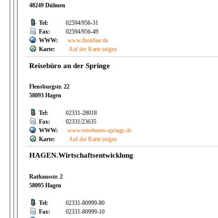
48249 Dülmen
Tel:
02594/956-31
Fax:
02594/956-49
WWW:
www.dzonline.de
Karte:
Auf der Karte zeigen
Reisebüro an der Springe
Flensburgstr. 22
58093 Hagen
Tel:
02331-28018
Fax:
02331/23635
WWW:
www.reisebuero-springe.de
Karte:
Auf der Karte zeigen
HAGEN.Wirtschaftsentwicklung
Rathausstr. 2
58095 Hagen
Tel:
02331-80999-80
Fax:
02331-80999-10