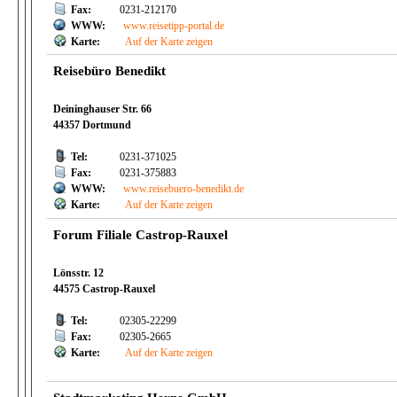
Fax:
0231-212170
WWW:
www.reisetipp-portal.de
Karte:
Auf der Karte zeigen
Reisebüro Benedikt
Deininghauser Str. 66
44357 Dortmund
Tel:
0231-371025
Fax:
0231-375883
WWW:
www.reisebuero-benedikt.de
Karte:
Auf der Karte zeigen
Forum Filiale Castrop-Rauxel
Lönsstr. 12
44575 Castrop-Rauxel
Tel:
02305-22299
Fax:
02305-2665
Karte:
Auf der Karte zeigen