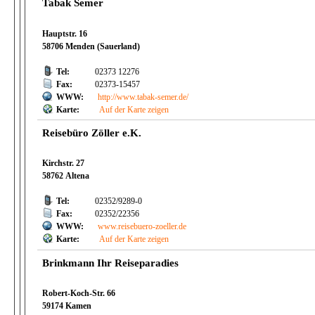
Tabak Semer
Hauptstr. 16
58706 Menden (Sauerland)
Tel:
02373 12276
Fax:
02373-15457
WWW:
http://www.tabak-semer.de/
Karte:
Auf der Karte zeigen
Reisebüro Zöller e.K.
Kirchstr. 27
58762 Altena
Tel:
02352/9289-0
Fax:
02352/22356
WWW:
www.reisebuero-zoeller.de
Karte:
Auf der Karte zeigen
Brinkmann Ihr Reiseparadies
Robert-Koch-Str. 66
59174 Kamen