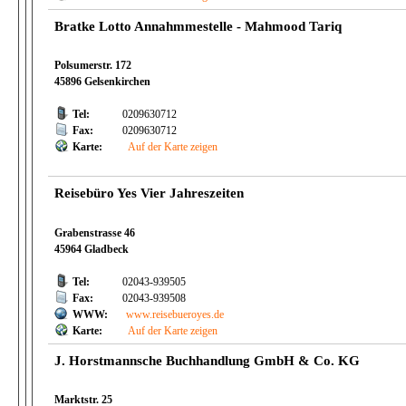
Bratke Lotto Annahmmestelle - Mahmood Tariq
Polsumerstr. 172
45896 Gelsenkirchen
Tel:
0209630712
Fax:
0209630712
Karte:
Auf der Karte zeigen
Reisebüro Yes Vier Jahreszeiten
Grabenstrasse 46
45964 Gladbeck
Tel:
02043-939505
Fax:
02043-939508
WWW:
www.reisebueroyes.de
Karte:
Auf der Karte zeigen
J. Horstmannsche Buchhandlung GmbH & Co. KG
Marktstr. 25