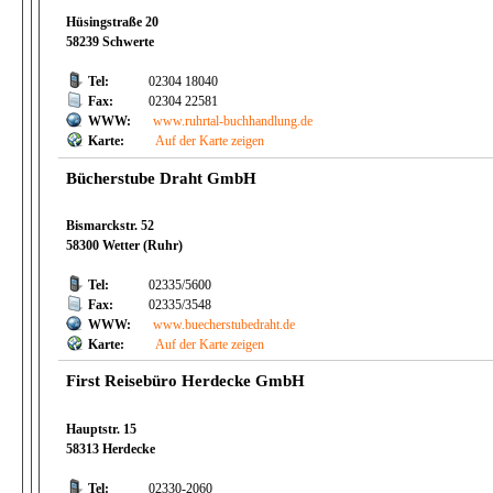
Hüsingstraße 20
58239 Schwerte
Tel:
02304 18040
Fax:
02304 22581
WWW:
www.ruhrtal-buchhandlung.de
Karte:
Auf der Karte zeigen
Bücherstube Draht GmbH
Bismarckstr. 52
58300 Wetter (Ruhr)
Tel:
02335/5600
Fax:
02335/3548
WWW:
www.buecherstubedraht.de
Karte:
Auf der Karte zeigen
First Reisebüro Herdecke GmbH
Hauptstr. 15
58313 Herdecke
Tel:
02330-2060