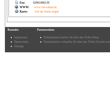
Fax:
02961966139
WWW:
www.via-soluna.de
Karte:
Auf der Karte zeigen
Kontakt:
Partnerseiten:
Impressum
Eintrittskarten kaufen Sie über den Ticket-Shop
Datenschutz
Eintrittskarten verkaufen Sie über das Ticket-System von
Sitemap