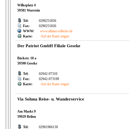
Wilkeplatz 4
59581 Warstein
Tel:
0290251856
Fax:
0290251826
WWW:
www.allianz-rellecke.de
Karte:
Auf der Karte zeigen
Der Patriot GmbH Filiale Geseke
Bäckstr. 10 a
59590 Geseke
Tel:
02942-97310
Fax:
02942-973199
Karte:
Auf der Karte zeigen
Via Soluna Reise- u. Wanderservice
Am Markt 9
59929 Brilon
Tel:
02961966130