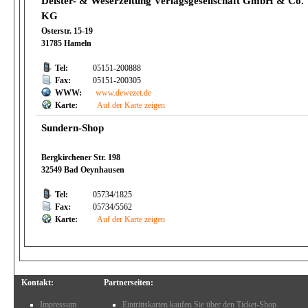
Deister- & Weserzeitung Verlagsgesellschaft GmbH & Co.
KG
Osterstr. 15-19
31785 Hameln
Tel:
05151-200888
Fax:
05151-200305
WWW:
www.dewezet.de
Karte:
Auf der Karte zeigen
Sundern-Shop
Bergkirchener Str. 198
32549 Bad Oeynhausen
Tel:
05734/1825
Fax:
05734/5562
Karte:
Auf der Karte zeigen
Kontakt:
Partnerseiten:
Impressum
Eintrittskarten kaufen Sie über den Ticket-Shop