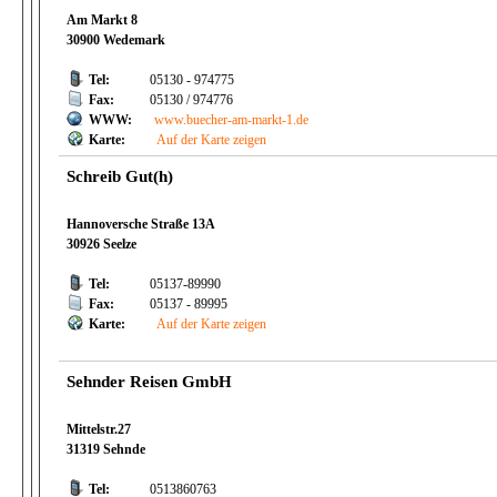
Am Markt 8
30900 Wedemark
Tel:
05130 - 974775
Fax:
05130 / 974776
WWW:
www.buecher-am-markt-1.de
Karte:
Auf der Karte zeigen
Schreib Gut(h)
Hannoversche Straße 13A
30926 Seelze
Tel:
05137-89990
Fax:
05137 - 89995
Karte:
Auf der Karte zeigen
Sehnder Reisen GmbH
Mittelstr.27
31319 Sehnde
Tel:
0513860763