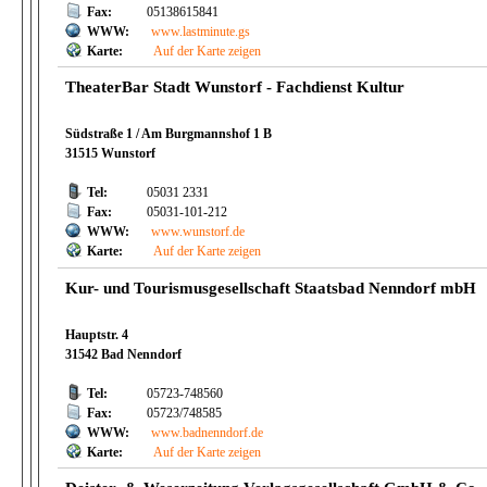
Fax:
05138615841
WWW:
www.lastminute.gs
Karte:
Auf der Karte zeigen
TheaterBar Stadt Wunstorf - Fachdienst Kultur
Südstraße 1 / Am Burgmannshof 1 B
31515 Wunstorf
Tel:
05031 2331
Fax:
05031-101-212
WWW:
www.wunstorf.de
Karte:
Auf der Karte zeigen
Kur- und Tourismusgesellschaft Staatsbad Nenndorf mbH
Hauptstr. 4
31542 Bad Nenndorf
Tel:
05723-748560
Fax:
05723/748585
WWW:
www.badnenndorf.de
Karte:
Auf der Karte zeigen