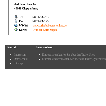
Auf dem Hook 1a
49661 Cloppenburg
Tel:
04471-932283
Fax:
04471-932125
WWW:
www.urlaubsboerse-online.de
Karte:
Auf der Karte zeigen
Kontakt:
Partnerseiten:
Impressum
Eintrittskarten kaufen Sie über den Ticket-Shop
Datenschutz
Eintrittskarten verkaufen Sie über das Ticket-System von
Sitemap