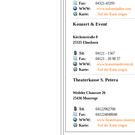
Fax:
04321-43291
WWW:
www.holstenhallen.com
Karte:
Auf der Karte zeigen
Konzert & Event
Kirchenstraße 8
25335 Elmshorn
Tel:
04121 - 1567
Fax:
04121 - 26 98 57
WWW:
www.konzertundevent.de
Karte:
Auf der Karte zeigen
Theaterkasse S. Petera
Wedeler Chaussee 26
25436 Moorrege
Tel:
04122902700
Fax:
041224048048
WWW:
www.theaterkasse-moorre
Karte:
Auf der Karte zeigen