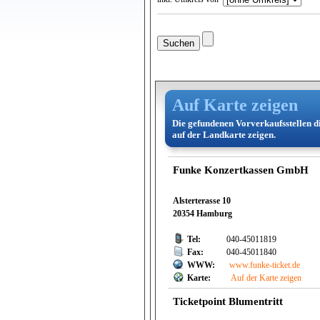
Auf Karte zeigen
Die gefundenen Vorverkaufsstellen d
auf der Landkarte zeigen.
Funke Konzertkassen GmbH
Alsterterasse 10
20354 Hamburg
Tel:
040-45011819
Fax:
040-45011840
WWW:
www.funke-ticket.de
Karte:
Auf der Karte zeigen
Ticketpoint Blumentritt