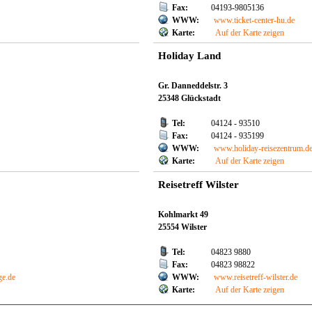
Fax:
04193-9805136
WWW:
www.ticket-center-hu.de
Karte:
Auf der Karte zeigen
Holiday Land
Gr. Danneddelstr. 3
25348 Glückstadt
Tel:
04124 - 93510
Fax:
04124 - 935199
WWW:
www.holiday-reisezentrum.d
Karte:
Auf der Karte zeigen
Reisetreff Wilster
Kohlmarkt 49
25554 Wilster
Tel:
04823 9880
Fax:
04823 98822
ge.de
WWW:
www.reisetreff-wilster.de
Karte:
Auf der Karte zeigen