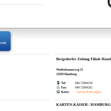
irekt
Bergedorfer Zeitung Filiale Ham
Weidenbaumsweg 21
21029 Hamburg
Tel:
040-72004258
Fax:
040-72004262
Karte:
Auf der Karte zeigen
KARTEN-KAISER / HAMBURG