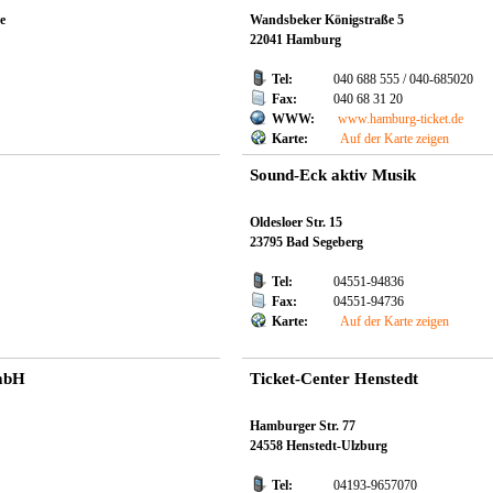
e
Wandsbeker Königstraße 5
22041 Hamburg
Tel:
040 688 555 / 040-685020
Fax:
040 68 31 20
WWW:
www.hamburg-ticket.de
Karte:
Auf der Karte zeigen
Sound-Eck aktiv Musik
Oldesloer Str. 15
23795 Bad Segeberg
Tel:
04551-94836
Fax:
04551-94736
Karte:
Auf der Karte zeigen
mbH
Ticket-Center Henstedt
Hamburger Str. 77
24558 Henstedt-Ulzburg
Tel:
04193-9657070