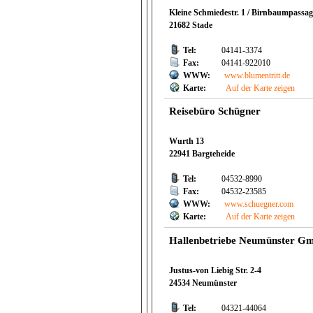
Kleine Schmiedestr. 1 / Birnbaumpassag
21682 Stade
Tel:
04141-3374
Fax:
04141-922010
WWW:
www.blumentritt.de
Karte:
Auf der Karte zeigen
Reisebüro Schügner
Wurth 13
22941 Bargteheide
Tel:
04532-8990
Fax:
04532-23585
WWW:
www.schuegner.com
Karte:
Auf der Karte zeigen
Hallenbetriebe Neumünster G
Justus-von Liebig Str. 2-4
24534 Neumünster
Tel:
04321-44064