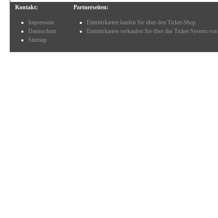
Kontakt:
Partnerseiten:
Impressum
Eintrittskarten kaufen Sie über den Ticket-Shop
Datenschutz
Eintrittskarten verkaufen Sie über das Ticket-System von
Sitemap