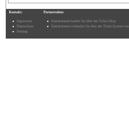
Kontakt:
Partnerseiten:
Impressum
Eintrittskarten kaufen Sie über den Ticket-Shop
Datenschutz
Eintrittskarten verkaufen Sie über das Ticket-System von
Sitemap