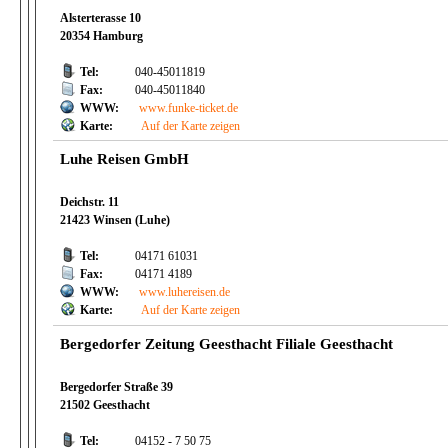
Alsterterasse 10
20354 Hamburg
Tel:
040-45011819
Fax:
040-45011840
WWW:
www.funke-ticket.de
Karte:
Auf der Karte zeigen
Luhe Reisen GmbH
Deichstr. 11
21423 Winsen (Luhe)
Tel:
04171 61031
Fax:
04171 4189
WWW:
www.luhereisen.de
Karte:
Auf der Karte zeigen
Bergedorfer Zeitung Geesthacht Filiale Geesthacht
Bergedorfer Straße 39
21502 Geesthacht
Tel:
04152 - 7 50 75