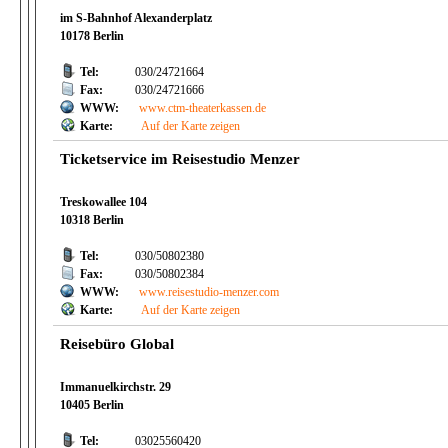
im S-Bahnhof Alexanderplatz
10178 Berlin
Tel:
030/24721664
Fax:
030/24721666
WWW:
www.ctm-theaterkassen.de
Karte:
Auf der Karte zeigen
Ticketservice im Reisestudio Menzer
Treskowallee 104
10318 Berlin
Tel:
030/50802380
Fax:
030/50802384
WWW:
www.reisestudio-menzer.com
Karte:
Auf der Karte zeigen
Reisebüro Global
Immanuelkirchstr. 29
10405 Berlin
Tel:
03025560420