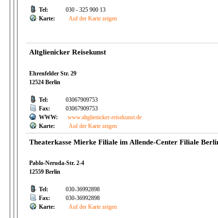
Tel:
030 - 325 900 13
Karte:
Auf der Karte zeigen
Altglienicker Reisekunst
Ehrenfelder Str. 29
12524 Berlin
Tel:
03067909753
Fax:
03067909753
WWW:
www.altglienicker-reisekunst.de
Karte:
Auf der Karte zeigen
Theaterkasse Mierke Filiale im Allende-Center Filiale Berli
Pablo-Neruda-Str. 2-4
12559 Berlin
Tel:
030-36992898
Fax:
030-36992898
Karte:
Auf der Karte zeigen