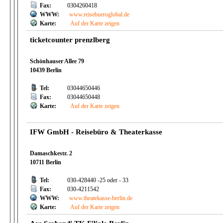
Fax:
0304260418
WWW:
www.reisebueroglobal.de
Karte:
Auf der Karte zeigen
ticketcounter prenzlberg
Schönhauser Allee 79
10439 Berlin
Tel:
03044650446
Fax:
03044650448
Karte:
Auf der Karte zeigen
IFW GmbH - Reisebüro & Theaterkasse
Damaschkestr. 2
10711 Berlin
Tel:
030-428440 -25 oder - 33
Fax:
030-4211542
WWW:
www.theatekasse-berlin.de
Karte:
Auf der Karte zeigen