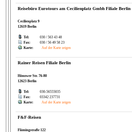
Reisebüro Eurotours am Cecilienplatz Gmbh Filiale Berlin
Cecilienplatz 9
12619 Berlin
Tel:
030 / 563 43 48
Fax:
030 / 56 49 58 23
Karte:
Auf der Karte zeigen
Rainer Reisen Filiale Berlin
Hönower Str. 76-80
12623 Berlin
Tel:
030-56555035
Fax:
03342 237731
Karte:
Auf der Karte zeigen
F&F-Reisen
Flämingstraße 122