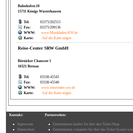
Bahnhofstr.10
15711 Königs Wusterhausen
Tel:
03375/202515
Fax:
03375/209136
WWW:
www.Musikladen-KW.de
Karte:
Auf der Karte zeigen
Reise-Center SRW GmbH
Börnicker Chaussee 1
16321 Bernau
Tel:
03338-45545
Fax:
03338-45546
WWW:
www.reisecenter-srw.de
Karte:
Auf der Karte zeigen
Kontakt:
Partnerseiten:
Impressum
Eintrittskarten kaufen Sie über den Ticket-Shop
Datenschutz
Eintrittskarten verkaufen Sie über das Ticket-System von