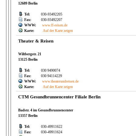
12689 Berlin
Tel:
030-93492205
Fax:
030-93492207
WWW:
www.ff-reisen.de
Karte:
Auf der Karte zeigen
Theater & Reisen
Wiltbergstr. 21
13125 Berlin
Tel:
030 9490074
Fax:
030 94114229
WWW:
www.theaterundreisen.de
Karte:
Auf der Karte zeigen
CTM Gesundbrunnencenter Filiale Berlin
Badstr. 4 im Gesundbrunnencenter
13357 Berlin
Tel:
030-49911622
Fax:
030-49911624