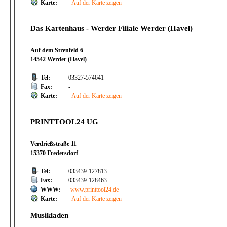
Karte:
Auf der Karte zeigen
Das Kartenhaus - Werder Filiale Werder (Havel)
Auf dem Strenfeld 6
14542 Werder (Havel)
Tel:
03327-574641
Fax:
-
Karte:
Auf der Karte zeigen
PRINTTOOL24 UG
Verdrießstraße 11
15370 Fredersdorf
Tel:
033439-127813
Fax:
033439-128463
WWW:
www.printtool24.de
Karte:
Auf der Karte zeigen
Musikladen