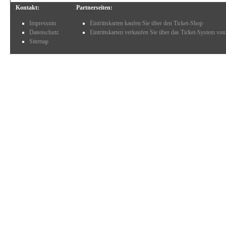
Kontakt:
Partnerseiten:
Impressum
Eintrittskarten kaufen Sie über den Ticket-Shop
Datenschutz
Eintrittskarten verkaufen Sie über das Ticket-System von
Sitemap