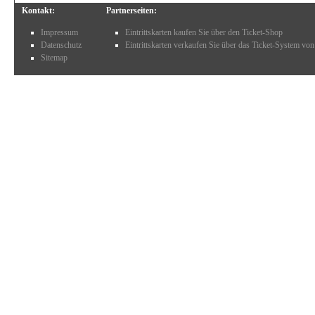
Kontakt:
Partnerseiten:
Impressum
Eintrittskarten kaufen Sie über den Ticket-Shop
Datenschutz
Eintrittskarten verkaufen Sie über das Ticket-System von
Sitemap