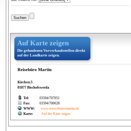
Auf Karte zeigen
Die gefundenen Vorverkaufsstellen direkt
auf der Landkarte zeigen.
Reisebüro Martin
Kirchstr.5
01877 Bischofswerda
Tel:
03594/707051
Fax:
03594/700628
WWW:
www.reiswebueromartin.de
Karte:
Auf der Karte zeigen