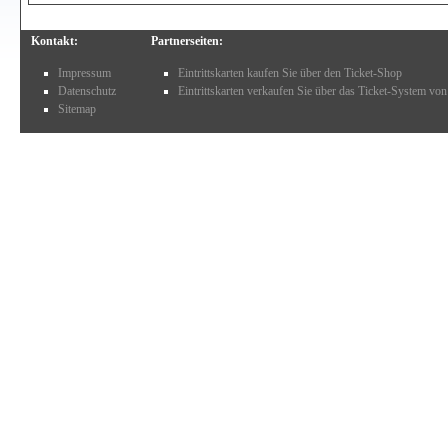
Kontakt:
Partnerseiten:
Impressum
Eintrittskarten kaufen Sie über den Ticket-Shop
Datenschutz
Eintrittskarten verkaufen Sie über das Ticket-System von
Sitemap