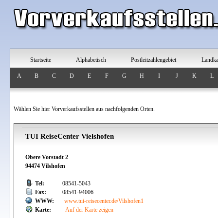
Startseite
Alphabetisch
Postleitzahlengebiet
Landka
A
B
C
D
E
F
G
H
I
J
K
L
Wählen Sie hier Vorverkaufsstellen aus nachfolgenden Orten.
TUI ReiseCenter Vielshofen
Obere Vorstadt 2
94474 Vilshofen
Tel:
08541-5043
Fax:
08541-94006
WWW:
www.tui-reisecenter.de/Vilshofen1
Karte:
Auf der Karte zeigen