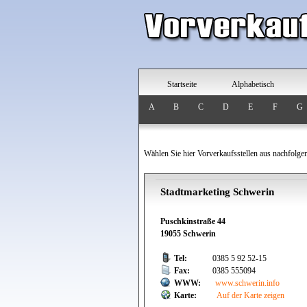
Startseite
Alphabetisch
A
B
C
D
E
F
G
Wählen Sie hier Vorverkaufsstellen aus nachfolge
Stadtmarketing Schwerin
Puschkinstraße 44
19055 Schwerin
Tel:
0385 5 92 52-15
Fax:
0385 555094
WWW:
www.schwerin.info
Karte:
Auf der Karte zeigen