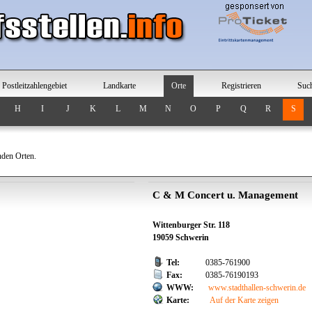
Postleitzahlengebiet
Landkarte
Orte
Registrieren
Suc
H
I
J
K
L
M
N
O
P
Q
R
S
nden Orten.
C & M Concert u. Management
Wittenburger Str. 118
19059 Schwerin
Tel:
0385-761900
Fax:
0385-76190193
WWW:
www.stadthallen-schwerin.de
Karte:
Auf der Karte zeigen