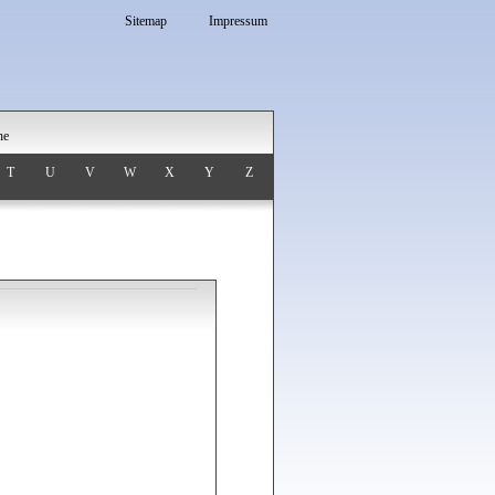
Sitemap
Impressum
he
T
U
V
W
X
Y
Z