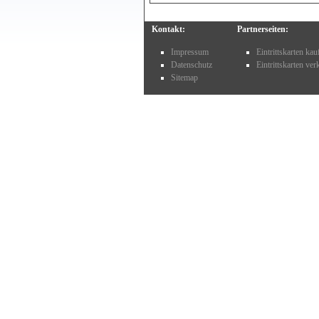
Kontakt:
Partnerseiten:
Impressum
Eintrittskarten ka
Datenschutz
Eintrittskarten ve
Sitemap