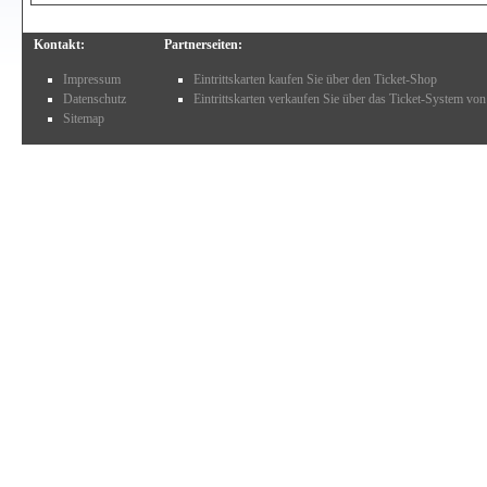
Kontakt:
Partnerseiten:
Impressum
Eintrittskarten kaufen Sie über den Ticket-Shop
Datenschutz
Eintrittskarten verkaufen Sie über das Ticket-System von
Sitemap