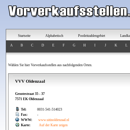
Startseite
Alphabetisch
Postleitzahlengebiet
Landka
A
B
C
D
E
F
G
H
I
J
K
L
Wählen Sie hier Vorverkaufsstellen aus nachfolgenden Orten.
VVV Oldenzaal
Grootestraat 35 - 37
7571 EK Oldenzaal
Tel:
0031-541-514023
Fax:
-
WWW:
www.uitinoldenzaal.nl
Karte:
Auf der Karte zeigen