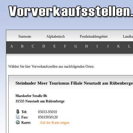
Startseite
Alphabetisch
Postleitzahlengebiet
Landka
A
B
C
D
E
F
G
H
I
J
K
L
Wählen Sie hier Vorverkaufsstellen aus nachfolgenden Orten.
Steinhuder Meer Tourismus Filiale Neustadt am Rübenberge
Mardorfer Straße 8b
31535 Neustadt am Rübenberge
Tel:
05033-95010
Fax:
05033950120
Karte:
Auf der Karte zeigen