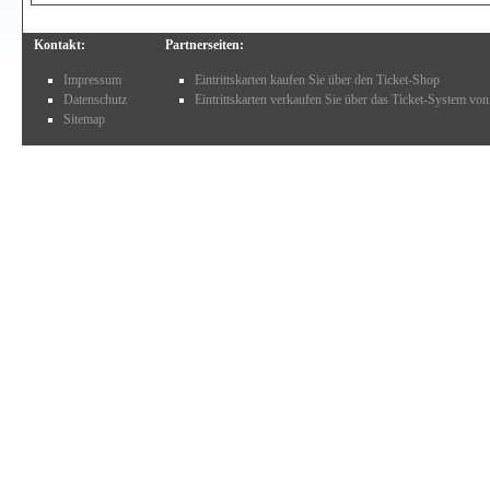
Kontakt:
Partnerseiten:
Impressum
Eintrittskarten kaufen Sie über den Ticket-Shop
Datenschutz
Eintrittskarten verkaufen Sie über das Ticket-System von
Sitemap