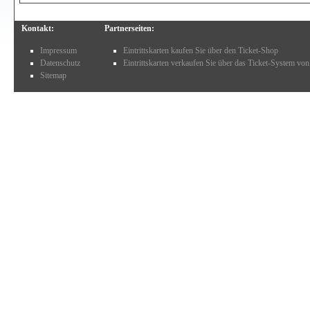
Kontakt:
Partnerseiten:
Impressum
Eintrittskarten kaufen Sie über den Ticket-Shop
Datenschutz
Eintrittskarten verkaufen Sie über das Ticket-System von
Sitemap