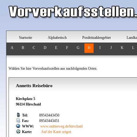
Startseite
Alphabetisch
Postleitzahlengebiet
Landka
A
B
C
D
E
F
G
H
I
J
K
L
Wählen Sie hier Vorverkaufsstellen aus nachfolgenden Orten.
Annetts Reisebüro
Kirchplatz 5
96114 Hirschaid
Tel:
09543443450
Fax:
09543443451
WWW:
www.onlineweg.de/hirschaid
Karte:
Auf der Karte zeigen