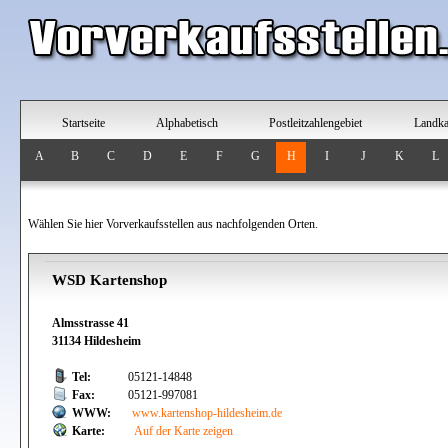
Startseite
Alphabetisch
Postleitzahlengebiet
Landka
A
B
C
D
E
F
G
H
I
J
K
L
Wählen Sie hier Vorverkaufsstellen aus nachfolgenden Orten.
WSD Kartenshop
Almsstrasse 41
31134 Hildesheim
Tel:
05121-14848
Fax:
05121-997081
WWW:
www.kartenshop-hildesheim.de
Karte:
Auf der Karte zeigen