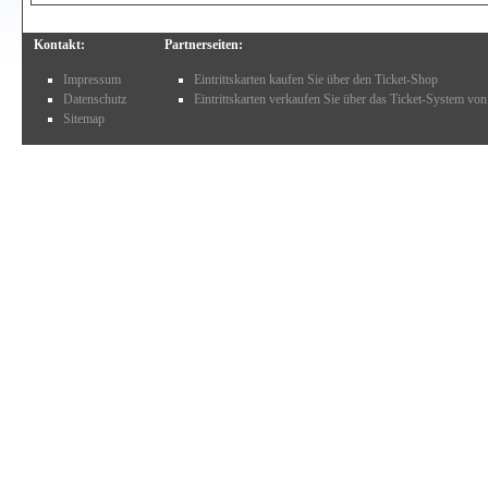
Kontakt:
Partnerseiten:
Impressum
Eintrittskarten kaufen Sie über den Ticket-Shop
Datenschutz
Eintrittskarten verkaufen Sie über das Ticket-System von
Sitemap