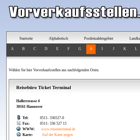
Startseite
Alphabetisch
Postleitzahlengebiet
Landka
A
B
C
D
E
F
G
H
I
J
K
L
Wählen Sie hier Vorverkaufsstellen aus nachfolgenden Orten.
Reisebüro Ticket Terminal
Hallerstrasse 4
30161 Hannover
Tel:
0511- 336527-0
Fax:
0511- 336 527 15
WWW:
www.reisenterminal.de
Karte:
Auf der Karte zeigen