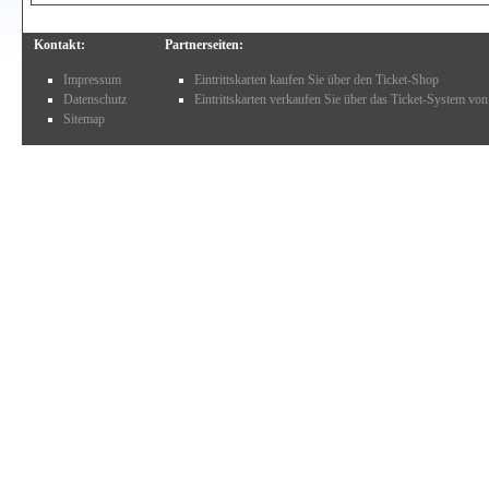
Kontakt:
Partnerseiten:
Impressum
Eintrittskarten kaufen Sie über den Ticket-Shop
Datenschutz
Eintrittskarten verkaufen Sie über das Ticket-System von
Sitemap