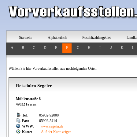
Startseite
Alphabetisch
Postleitzahlengebiet
Landka
A
B
C
D
E
F
G
H
I
J
K
L
Wählen Sie hier Vorverkaufsstellen aus nachfolgenden Orten.
Reisebüro Segeler
Mühlenstraße 8
49832 Freren
Tel:
05902-92000
Fax:
05902-5414
WWW:
www.segeler.de
Karte:
Auf der Karte zeigen