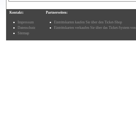
Kontakt:
Partnerseiten:
Impressum
Eintrittskarten kaufen Sie über den Ticket-Shop
Datenschutz
Eintrittskarten verkaufen Sie über das Ticket-System von
Sitemap