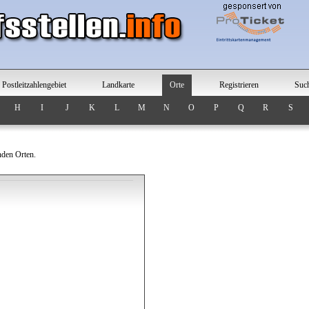
Postleitzahlengebiet
Landkarte
Orte
Registrieren
Suc
H
I
J
K
L
M
N
O
P
Q
R
S
nden Orten.