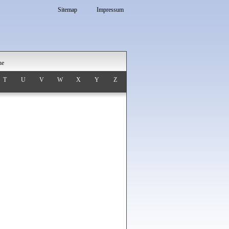
Sitemap
Impressum
he
T
U
V
W
X
Y
Z