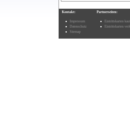
Kontakt:
Partnerseiten:
Impressum
Eintrittskarten ka
Datenschutz
Eintrittskarten ve
Sitemap