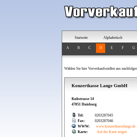
Startseite
Alphabetisch
A
B
C
D
E
F
G
Wählen Sie hier Vorverkaufsstellen aus nachfolge
Konzertkasse Lange GmbH
Kuhstrasse 14
47051 Duisburg
Tel:
0203287045
Fax:
0203287046
WWW:
www.konzertkasselange.de
Karte:
Auf der Karte zeigen