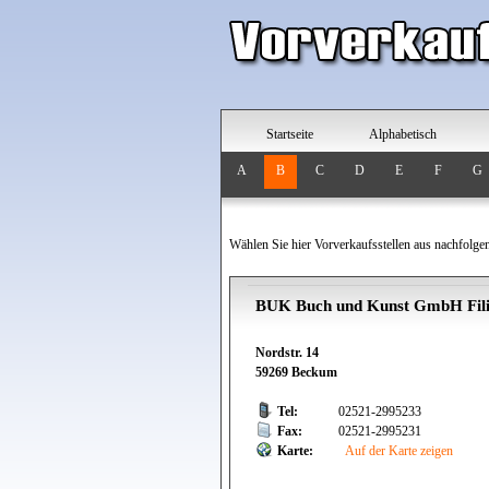
Startseite
Alphabetisch
A
B
C
D
E
F
G
Wählen Sie hier Vorverkaufsstellen aus nachfolge
BUK Buch und Kunst GmbH Fil
Nordstr. 14
59269 Beckum
Tel:
02521-2995233
Fax:
02521-2995231
Karte:
Auf der Karte zeigen