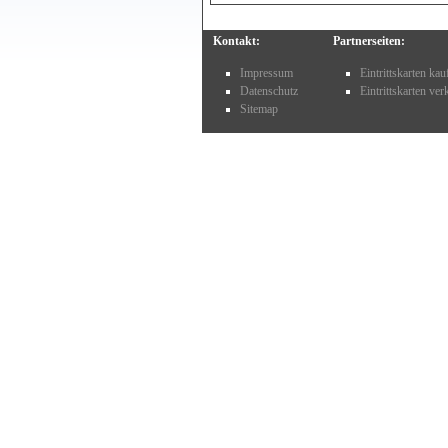
Kontakt:
Partnerseiten:
Impressum
Eintrittskarten ka
Datenschutz
Eintrittskarten ve
Sitemap