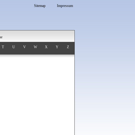
Sitemap
Impressum
he
T
U
V
W
X
Y
Z