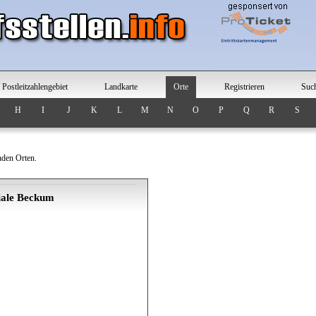
Postleitzahlengebiet
Landkarte
Orte
Registrieren
Suc
H
I
J
K
L
M
N
O
P
Q
R
S
nden Orten.
iale Beckum