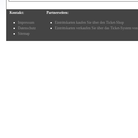
Kontakt:
Partnerseiten:
Impressum
Eintrittskarten kaufen Sie über den Ticket-Shop
Datenschutz
Eintrittskarten verkaufen Sie über das Ticket-System von
Sitemap