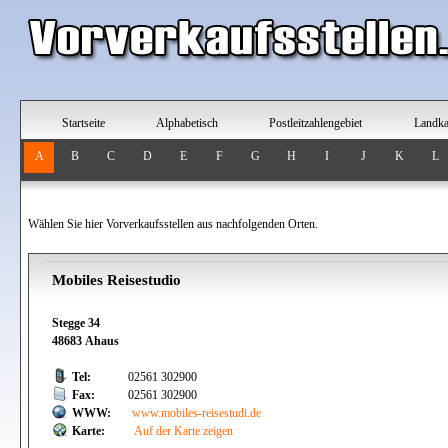
Startseite
Alphabetisch
Postleitzahlengebiet
Landka
A
B
C
D
E
F
G
H
I
J
K
L
Wählen Sie hier Vorverkaufsstellen aus nachfolgenden Orten.
Mobiles Reisestudio
Stegge 34
48683 Ahaus
Tel:
02561 302900
Fax:
02561 302900
WWW:
www.mobiles-reisestudi.de
Karte:
Auf der Karte zeigen