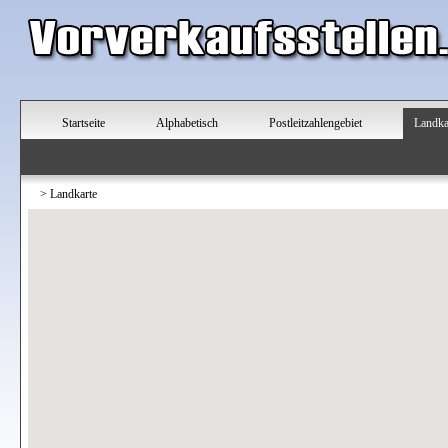
Startseite
Alphabetisch
Postleitzahlengebiet
Landka
>
Landkarte