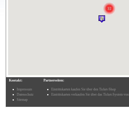
32
Kontakt:
Partnerseiten:
Impressum
Eintrittskarten kaufen Sie über den Ticket-Shop
Datenschutz
Eintrittskarten verkaufen Sie über das Ticket-System von
Sitemap