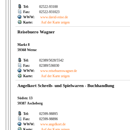
Tel:
02522-93100
Fax:
02522-931023
WWW:
www.david-reise.de
Karte:
Auf der Karte zeigen
Reisebuero Wagner
Markt 8
59368 Werne
Tel:
02389/5028/5542
Fax:
02389/536030
WWW:
www.reisebuerowagner.de
Karte:
Auf der Karte zeigen
Angelkort Schreib- und Spielwaren - Buchhandlung
Südstr. 13
59387 Ascheberg
Tel:
02599-98895
Fax:
02599-98896
WWW:
www.angelkort.de
Karte:
Auf der Karte zeigen