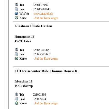
Tel:
02361-17002
Fax:
023613701940
WWW:
www.attatroll.de
Karte:
Auf der Karte zeigen
Glashaus Filiale Herten
Hermannstr. 16
45699 Herten
Tel:
02366-303 651
Fax:
02366-303 667
Karte:
Auf der Karte zeigen
TUI Reisecenter Rsb. Thomas Dens e.K.
Isbruchstr. 14
45731 Waltrop
Tel:
023091303
Fax:
023095974
Karte:
Auf der Karte zeigen