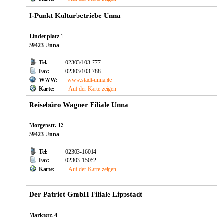
I-Punkt Kulturbetriebe Unna
Lindenplatz 1
59423 Unna
Tel:
02303/103-777
Fax:
02303/103-788
WWW:
www.stadt-unna.de
Karte:
Auf der Karte zeigen
Reisebüro Wagner Filiale Unna
Morgenstr. 12
59423 Unna
Tel:
02303-16014
Fax:
02303-15052
Karte:
Auf der Karte zeigen
Der Patriot GmbH Filiale Lippstadt
Marktstr. 4