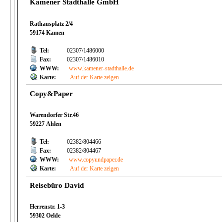
Kamener Stadthalle GmbH
Rathausplatz 2/4
59174 Kamen
Tel:
02307/1486000
Fax:
02307/1486010
WWW:
www.kamener-stadthalle.de
Karte:
Auf der Karte zeigen
Copy&Paper
Warendorfer Str.46
59227 Ahlen
Tel:
02382/804466
Fax:
02382/804467
WWW:
www.copyundpaper.de
Karte:
Auf der Karte zeigen
Reisebüro David
Herrenstr. 1-3
59302 Oelde