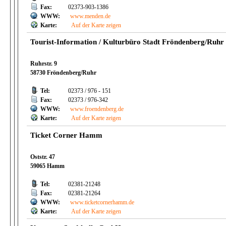
Fax:
02373-903-1386
WWW:
www.menden.de
Karte:
Auf der Karte zeigen
Tourist-Information / Kulturbüro Stadt Fröndenberg/Ruhr
Ruhrstr. 9
58730 Fröndenberg/Ruhr
Tel:
02373 / 976 - 151
Fax:
02373 / 976-342
WWW:
www.froendenberg.de
Karte:
Auf der Karte zeigen
Ticket Corner Hamm
Oststr. 47
59065 Hamm
Tel:
02381-21248
Fax:
02381-21264
WWW:
www.ticketcornerhamm.de
Karte:
Auf der Karte zeigen