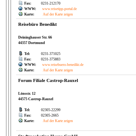
Fax:
0231-212170
WWW:
www.reisetipp-portal.de
Karte:
Auf der Karte zeigen
Reisebüro Benedikt
Deininghauser Str. 66
44357 Dortmund
Tel:
0231-371025
Fax:
0231-375883
WWW:
www.reisebuero-benedikt.de
Karte:
Auf der Karte zeigen
Forum Filiale Castrop-Rauxel
Lönsstr. 12
44575 Castrop-Rauxel
Tel:
02305-22299
Fax:
02305-2665
Karte:
Auf der Karte zeigen