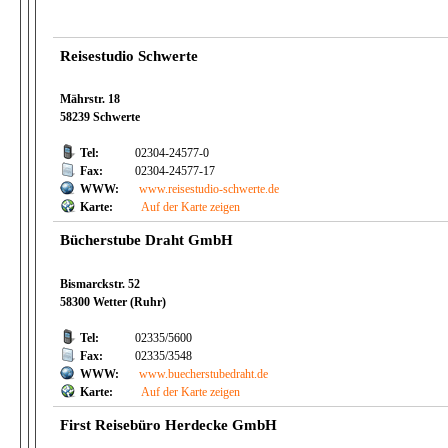
Reisestudio Schwerte
Mährstr. 18
58239 Schwerte
Tel:
02304-24577-0
Fax:
02304-24577-17
WWW:
www.reisestudio-schwerte.de
Karte:
Auf der Karte zeigen
Bücherstube Draht GmbH
Bismarckstr. 52
58300 Wetter (Ruhr)
Tel:
02335/5600
Fax:
02335/3548
WWW:
www.buecherstubedraht.de
Karte:
Auf der Karte zeigen
First Reisebüro Herdecke GmbH