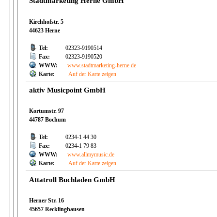
Stadtmarketing Herne GmbH
Kirchhofstr. 5
44623 Herne
Tel:
02323-9190514
Fax:
02323-9190520
WWW:
www.stadtmarketing-herne.de
Karte:
Auf der Karte zeigen
aktiv Musicpoint GmbH
Kortumstr. 97
44787 Bochum
Tel:
0234-1 44 30
Fax:
0234-1 79 83
WWW:
www.allmymusic.de
Karte:
Auf der Karte zeigen
Attatroll Buchladen GmbH
Herner Str. 16
45657 Recklinghausen