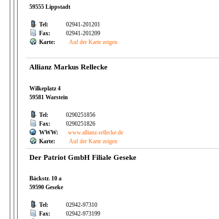
59555 Lippstadt
Tel:
02941-201201
Fax:
02941-201209
Karte:
Auf der Karte zeigen
Allianz Markus Rellecke
Wilkeplatz 4
59581 Warstein
Tel:
0290251856
Fax:
0290251826
WWW:
www.allianz-rellecke.de
Karte:
Auf der Karte zeigen
Der Patriot GmbH Filiale Geseke
Bäckstr. 10 a
59590 Geseke
Tel:
02942-97310
Fax:
02942-973199