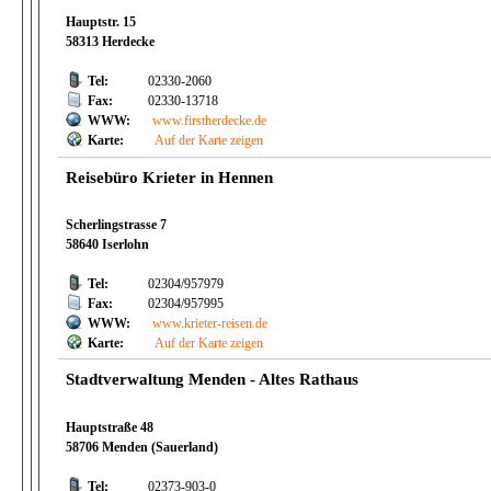
Hauptstr. 15
58313 Herdecke
Tel:
02330-2060
Fax:
02330-13718
WWW:
www.firstherdecke.de
Karte:
Auf der Karte zeigen
Reisebüro Krieter in Hennen
Scherlingstrasse 7
58640 Iserlohn
Tel:
02304/957979
Fax:
02304/957995
WWW:
www.krieter-reisen.de
Karte:
Auf der Karte zeigen
Stadtverwaltung Menden - Altes Rathaus
Hauptstraße 48
58706 Menden (Sauerland)
Tel:
02373-903-0