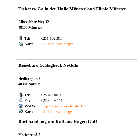
Ticket to Go in der Halle Münsterland Filiale Münster
Albersloher Weg 32
48155 Münster
Tel:
0251-1625817
Karte:
Auf der Karte zeigen
Reisebüro Schlagheck Nottuln
Heriburgstr. 8
48301 Nottuln
Tel:
02502/23010
Fax:
02502-230111
WWW:
http://reisebuero-schlagheck.de
Karte:
Auf der Karte zeigen
Buchhandlung am Rathaus Hagen GbR
Marienstr. 5-7