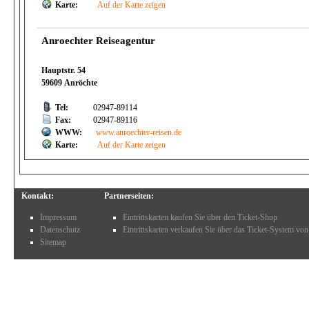
Karte:
Auf der Karte zeigen
Anroechter Reiseagentur
Hauptstr. 54
59609 Anröchte
Tel:
02947-89114
Fax:
02947-89116
WWW:
www.anroechter-reisen.de
Karte:
Auf der Karte zeigen
Kontakt:
Partnerseiten:
Impressum
Eintrittskarten kaufen Sie über den Ticket-Shop
Datenschutz
Eintrittskarten verkaufen Sie über das Ticket-System von
Sitemap