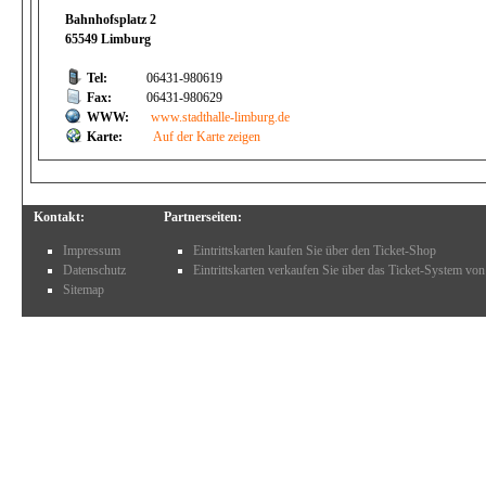
Bahnhofsplatz 2
65549 Limburg
Tel:
06431-980619
Fax:
06431-980629
WWW:
www.stadthalle-limburg.de
Karte:
Auf der Karte zeigen
Kontakt:
Partnerseiten:
Impressum
Eintrittskarten kaufen Sie über den Ticket-Shop
Datenschutz
Eintrittskarten verkaufen Sie über das Ticket-System von
Sitemap